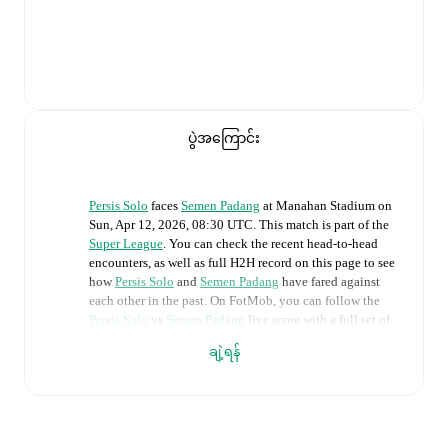
ပွဲအကြောင်း
Persis Solo
faces
Semen Padang
at
Manahan Stadium
on
Sun, Apr 12, 2026, 08:30 UTC
.
This match is part of the
Super League
. You can check the recent head-to-head
encounters, as well as full H2H record on this page to see
how
Persis Solo
and
Semen Padang
have fared against
each other in the past. On FotMob, you can follow the
Persis Solo
vs
Semen Padang
live score with a full set of
match features, including:
ချဲ့ရန်
Live updates: Every goal, card, substitution and key
moment instantly delivered on FotMob.