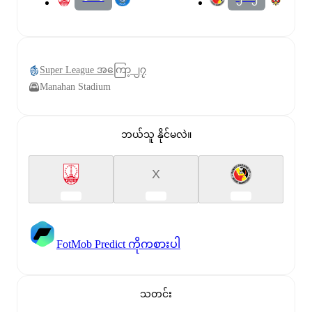
Super League အကြော့ ၂၇
Manahan Stadium
ဘယ်သူ နိုင်မလဲ။
X
FotMob Predict ကိုကစားပါ
သတင်း