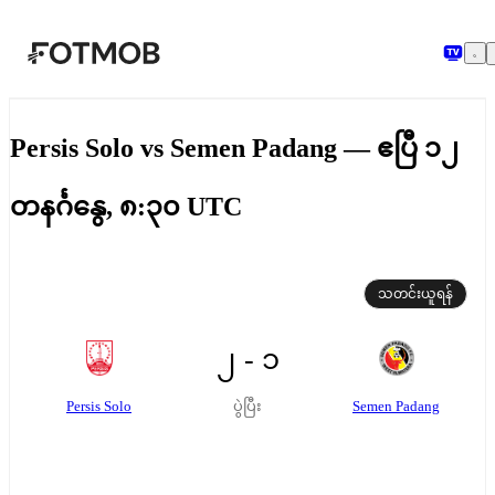
အဓိကအကြောင်းအရာသို့ ကျော်သွားရန်
Persis Solo vs Semen Padang — ဧပြီ ၁၂
တနင်္ဂနွေ, ၈:၃၀ UTC
သတင်းယူရန်
၂ - ၁
Persis Solo
Semen Padang
ပွဲပြီး