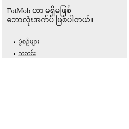
have performed against each other.
The current head
to head record for the teams are
Persis Solo
1
win(s),
FotMob ဟာ မရှိမဖြစ်
Semen Padang
0
win(s), and
2
draw(s).
ဘောလုံးအက်ပ် ဖြစ်ပါတယ်။
TV and streaming info: Find out where to watch the
match.
ပွဲစဉ်များ
Live standings: Follow league tables and tournament
သတင်း
info in real time.
အပြောင်းအရွှေ့စင်တာ
Live odds & insights: Track match favorites and
before, during and post match.
ကောလဟာလများ
တီဗွီ အစီအစဉ်များ
Commentary & ticker: Rich text commentary for
major matches to follow the action even if you can't
ကျွန်ုပ်တို့အကြောင်း
watch.
အလုပ်အခွင့်အလမ်းများ
All of these features make FotMob the best way to follow
Persis Solo
vs
Semen Padang
, whether you're checking
ကြော်ငြာရန်
the scores or diving into detailed stats. FotMob also