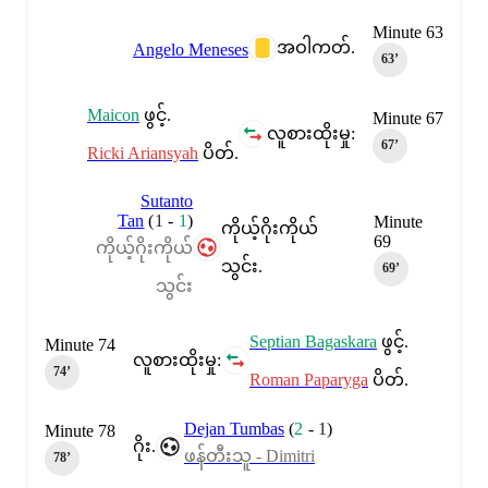
Minute 63
အဝါကတ်.
Angelo Meneses
63‎’‎
Maicon
ဖွင့်.
Minute 67
လူစားထိုးမှု:
67‎’‎
Ricki Ariansyah
ပိတ်.
Sutanto
Tan
(
1
-
1
)
Minute
ကိုယ့်ဂိုးကိုယ်
69
ကိုယ့်ဂိုးကိုယ်
သွင်း.
69‎’‎
သွင်း
Septian Bagaskara
ဖွင့်.
Minute 74
လူစားထိုးမှု:
74‎’‎
Roman Paparyga
ပိတ်.
Dejan Tumbas
(
2
-
1
)
Minute 78
ဂိုး.
ဖန်တီးသူ - Dimitri
78‎’‎