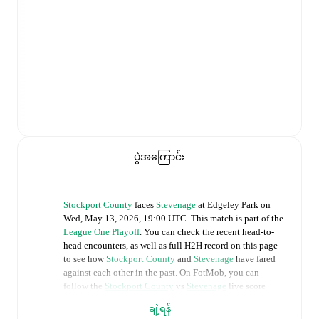
ပွဲအကြောင်း
Stockport County
faces
Stevenage
at
Edgeley Park
on
Wed, May 13, 2026, 19:00 UTC
.
This match is part of the
League One Playoff
. You can check the recent head-to-
head encounters, as well as full H2H record on this page
to see how
Stockport County
and
Stevenage
have fared
against each other in the past. On FotMob, you can
follow the
Stockport County
vs
Stevenage
live score
with a full set of match features, including:
ချဲ့ရန်