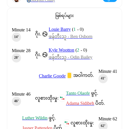
Stockport County
ဖြစ်ရပ်များ
Louie Barry
(
1
-
0
)
Minute 14
ဂိုး.
ဖန်တီးသူ - Ben Osborn
14‎’‎
Kyle Wootton
(
2
-
0
)
Minute 28
ဂိုး.
ဖန်တီးသူ - Odin Bailey
28‎’‎
Minute 41
အဝါကတ်.
Charlie Goode
41‎’‎
Tanto Olaofe
ဖွင့်.
Minute 46
လူစားထိုးမှု:
46‎’‎
Adama Sidibeh
ပိတ်.
Luther Wildin
ဖွင့်.
Minute 62
လူစားထိုးမှု:
62‎’‎
Jasper Pattenden
ပိတ်.