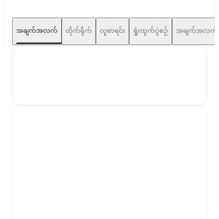
အချက်အလက်
တိုက်ရိုက်
လူစာရင်း
ရှုံးထွက်ပွဲစဉ်
အချက်အလက်