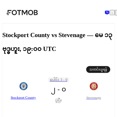
အဓိကအကြောင်းအရာသို့ ကျော်သွားရန်
Stockport County vs Stevenage — မေ ၁၃
ဗုဒ္ဓဟူး, ၁၉:၀၀ UTC
သတင်းယူရန်
ပေါင်း 3 - 0
၂ - ၀
Stockport County
Stevenage
ပွဲပြီး