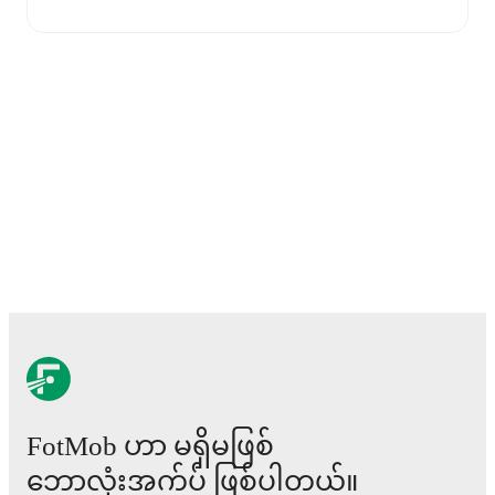
Live updates: Every goal, card, substitution and key
moment instantly delivered on FotMob.
Real-time extensive stats powered by Opta:
Possession, shots, corners, big chances created, xG,
momentum, and shot maps.
The lineups are:
Stockport County
(4-2-3-1)
:
Corey Addai
-
Josh
Dacres-Cogley
,
Kyle Wootton
,
Ethan Pye
,
Tayo Edun
-
Oliver Norwood
,
Odin Bailey
-
Louie Barry
,
Josh
Stokes
,
Ben Osborn
-
Adama Sidibeh
.
Stevenage
(4-4-2)
:
Filip Marschall
-
Jasper Pattenden
,
Charlie Goode
,
Carl Piergianni
,
Saxon Earley
-
Dan
Kemp
,
Jordan Houghton
,
Daniel Phillips
,
Jordan
Roberts
-
Matthew Phillips
,
Jamie Reid
.
Injury and suspension information are provided on
FotMob ဟာ မရှိမဖြစ်
FotMob ahead of every match, giving you the latest
team news before lineups are announced.
ဘောလုံးအက်ပ် ဖြစ်ပါတယ်။