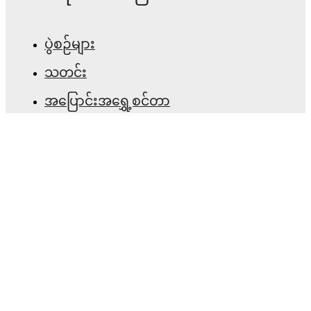
Team form & Head-to-head history: Compare recent
results and see how
Stockport County
and
Stevenage
ပွဲစဉ်များ
have performed against each other.
The current head
to head record for the teams are
Stockport County
3
သတင်း
win(s),
Stevenage
5
win(s), and
1
draw(s).
အပြောင်းအရွှေ့စင်တာ
TV and streaming info: Find out where to watch the
match.
ကောလဟာလများ
တီဗွီ အစီအစဉ်များ
Live standings: Follow league tables and tournament
info in real time.
ကျွန်ုပ်တို့အကြောင်း
Live odds & insights: Track match favorites and
အလုပ်အခွင့်အလမ်းများ
before, during and post match.
ကြော်ငြာရန်
Commentary & ticker: Rich text commentary for
Lineup Builder
major matches to follow the action even if you can't
FAQ
watch.
ဖီဖာ အဆင့်များ အမျိုးသား