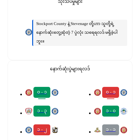
သုံးသပ်မှုများ
Stockport County နဲ့ Stevenage တို့ဟာ သူတို့ရဲ့
နောက်ဆုံးတွေ့ဆုံတဲ့ 7 ပွဲလုံး သရေရလဒ် မရှိခဲ့ပါ
ဘူး။
နောက်ဆုံးပွဲများရလဒ်
၀ - ၁
၀ - ၁
၁ - ၃
၁ - ၀
၁ - ၂
၁ - ၁