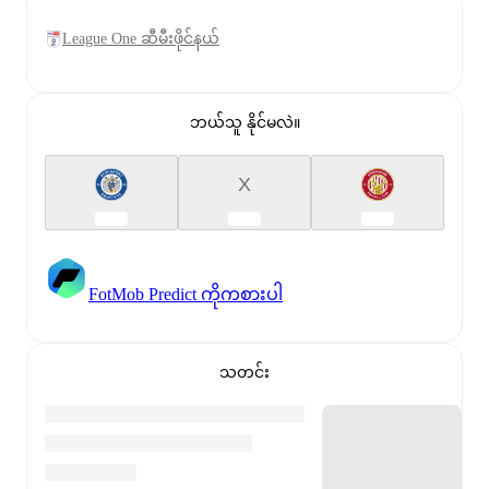
League One ဆီမီးဖိုင်နယ်
ဘယ်သူ နိုင်မလဲ။
X
FotMob Predict ကိုကစားပါ
သတင်း