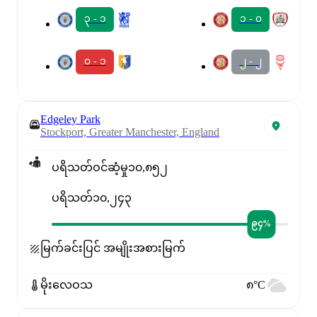
၃ - ၁
၁ - ၀
၀ - ၁
၂ - ၂
Edgeley Park
Stockport, Greater Manchester, England
ပရိသတ်ဝင်ဆံ့မှု
၁၀,၈၅၂
ပရိသတ်
၁၀,၂၄၃
၉၄%
မြက်ခင်းပြင် အမျိုးအစား
မြက်
မိုးလေဝသ
၈°C