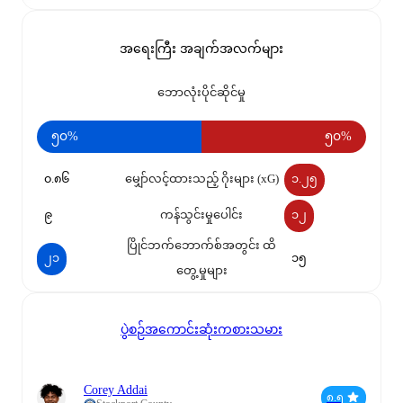
အရေးကြီး အချက်အလက်များ
ဘောလုံးပိုင်ဆိုင်မှု
၅၀%
၅၀%
၀.၈၆
မျှော်လင့်ထားသည့် ဂိုးများ (xG)
၁.၂၅
၉
ကန်သွင်းမှုပေါင်း
၁၂
ပြိုင်ဘက်ဘောက်စ်အတွင်း ထိ
၂၁
၁၅
တွေ့မှုများ
ပွဲစဉ်အကောင်းဆုံးကစားသမား
Corey Addai
၈.၅