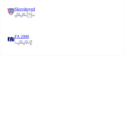
Skovshoved
၂၀၂၀ ဩ -
FA 2000
- ၂၀၂၀ ဇူ