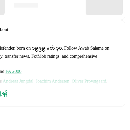
bout
defender
, born on ၁၉၉၉ မတ် ၃၀
.
Follow Awab Salame on
tory, transfer news, FotMob ratings, and comprehensive
nd
FA 2000
.
s
Andreas Jungdal
,
Joachim Andersen
,
Oliver Provstgaard
,
s Jørgensen
,
Adam Daghim
,
Gustav Isaksen
,
Rasmus Højlund
,
istensen
,
Jens Stage
,
Jacob Trenskow
,
Mads Hermansen
,
Patrick
ျဲ့ရန်
k
,
Morten Hjulmand
,
Victor Bak
,
Filip Jörgensen
,
and
Pierre-
rehensive statistics, match history, and international career
including career statistics, match-by-match ratings, transfer
s.
Follow Awab Salame to receive notifications about upcoming