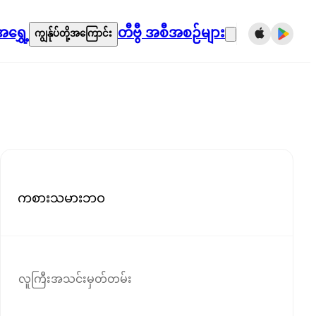
ရွှေ့
တီဗွီ အစီအစဉ်များ
ကျွန်ုပ်တို့အကြောင်း
ကစားသမားဘဝ
လူကြီးအသင်းမှတ်တမ်း