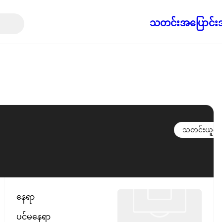
သတင်း
အပြောင်းအ
သတင်းယူရန်
နေရာ
ပင်မနေရာ