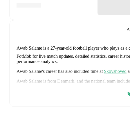
A
Awab Salame
is a 27-year-old football player who plays as a 
FotMob for live match updates, detailed statistics, career his
performance analytics.
Awab Salame
's career has also included time at
Skovshoved
a
Awab Salame
is from
Denmark
, and the
national team include
Lucas Høgsberg
,
Joakim Mæhle
,
Andreas Christensen
,
Thoma
Christian Eriksen
,
William Osula
,
Victor Froholdt
,
Rasmus Kr
ခ
Dorgu
,
Alexander Bah
,
Kasper Waarts Høgh
,
Albert Grønbæ
Emile Højbjerg
.
Explore each player's page on FotMob for comp
data.
FotMob provides comprehensive coverage of
Awab Salame
, 
history, market value trends, and detailed performance analytic
matches, goals, and other key events.