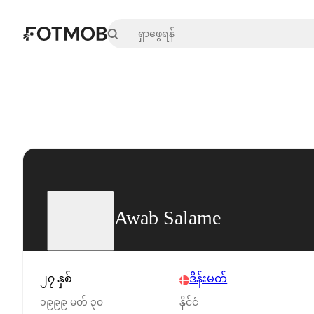
အဓိကအကြောင်းအရာသို့ ကျော်သွားရန်
Awab Salame
၂၇ နှစ်
ဒိန်းမတ်
၁၉၉၉ မတ် ၃၀
နိုင်ငံ