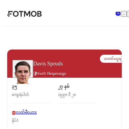
အဓိကအကြောင်းအရာသို့ ကျော်သွားရန်
သတင်းယူရန်
Davis Spruds
Swift Hesperange
၃၅
၂၇ နှစ်
ကျောနံပါတ်
၁၉၉၈ ဒီ ၂၈
လတ်ဗီးယား
နိုင်ငံ