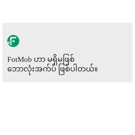
FotMob ဟာ မရှိမဖြစ်
ဘောလုံးအက်ပ် ဖြစ်ပါတယ်။
ပွဲစဉ်များ
သတင်း
အပြောင်းအရွှေ့စင်တာ
ကောလဟာလများ