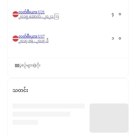
လတ်ဗီးယား U21
၄
၀
၂၀၁၉ အောက် - ၂၀၂၁ ဩ
လတ်ဗီးယား U17
၁
၀
၂၀၁၄ ဇန် - ၂၀၁၄ ဒီ
ပွဲစဉ်များ
ဂိုး
သတင်း