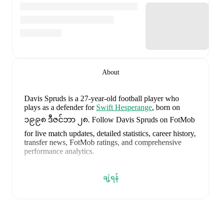
About
Davis Spruds
is a 27-year-old football player who
plays as a defender
for
Swift Hesperange
, born on
၁၉၉၈ ဒီဇင်ဘာ ၂၈
.
Follow Davis Spruds on FotMob
for live match updates, detailed statistics, career history,
transfer news, FotMob ratings, and comprehensive
performance analytics.
Davis Spruds
's next match is on
၂၀၂၆ ဩဂုတ် ၉
ချဲ့ရန်
when
Swift Hesperange
face
FC Wiltz 71
in the
National Division
.
Davis Spruds
currently plays for
Swift Hesperange
.