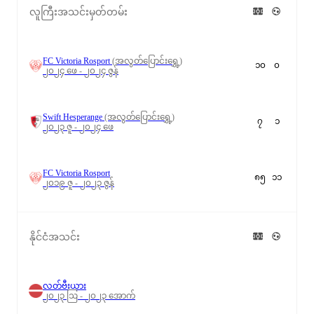
လူကြီးအသင်းမှတ်တမ်း
FC Victoria Rosport
(အလွတ်ပြောင်းရွှေ့)
၁၀
၀
၂၀၂၄ ဖေ - ၂၀၂၄ ဇွန်
Swift Hesperange
(အလွတ်ပြောင်းရွှေ့)
၇
၁
၂၀၂၃ ဇူ - ၂၀၂၄ ဖေ
FC Victoria Rosport
၈၅
၁၁
၂၀၁၉ ဇူ - ၂၀၂၃ ဇွန်
နိုင်ငံအသင်း
လတ်ဗီးယား
၂၀၂၃ ဩ - ၂၀၂၃ အောက်