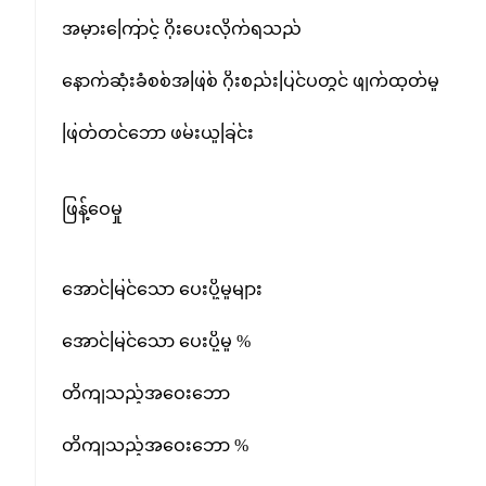
အမှားကြောင့် ဂိုးပေးလိုက်ရသည်
နောက်ဆုံးခံစစ်အဖြစ် ဂိုးစည်းပြင်ပတွင် ဖျက်ထုတ်မှု
ဖြတ်တင်ဘော ဖမ်းယူခြင်း
ဖြန့်ဝေမှု
အောင်မြင်သော ပေးပို့မှုများ
အောင်မြင်သော ပေးပို့မှု %
တိကျသည့်အဝေးဘော
တိကျသည့်အဝေးဘော %