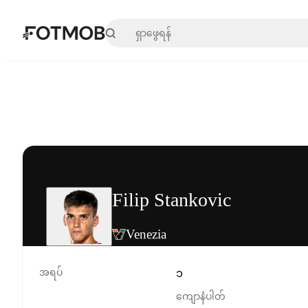
အဓိကအကြောင်းအရာသို့ ကျော်သွားရန်
Filip Stankovic
Venezia
အရပ်
၁
ကျောနံပါတ်