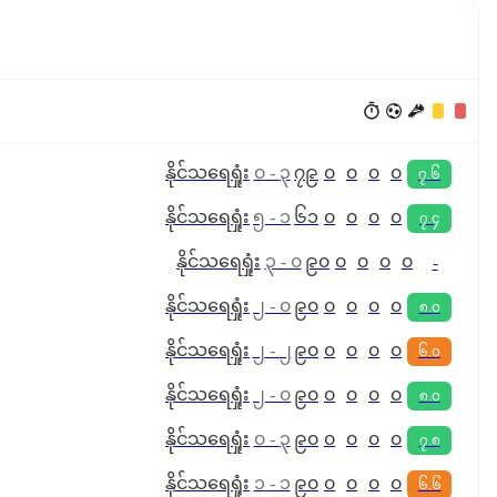
နိုင်
သရေ
ရှုံး
၀
-
၃
၇၉
၀
၀
၀
၀
၇.၆
နိုင်
သရေ
ရှုံး
၅
-
၁
၆၁
၀
၀
၀
၀
၇.၄
နိုင်
သရေ
ရှုံး
၃
-
၀
၉၀
၀
၀
၀
၀
-
နိုင်
သရေ
ရှုံး
၂
-
၀
၉၀
၀
၀
၀
၀
၈.၀
နိုင်
သရေ
ရှုံး
၂
-
၂
၉၀
၀
၀
၀
၀
၆.၀
နိုင်
သရေ
ရှုံး
၂
-
၀
၉၀
၀
၀
၀
၀
၈.၀
နိုင်
သရေ
ရှုံး
၀
-
၃
၉၀
၀
၀
၀
၀
၇.၈
နိုင်
သရေ
ရှုံး
၁
-
၁
၉၀
၀
၀
၀
၀
၆.၆