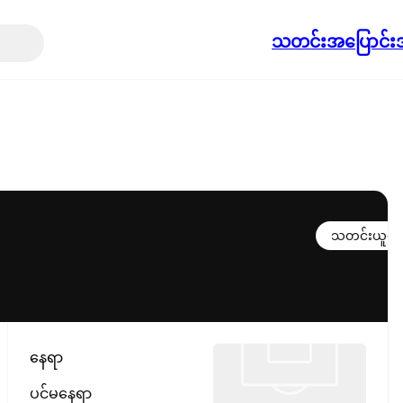
သတင်း
အပြောင်းအ
သတင်းယူရန်
နေရာ
ပင်မနေရာ