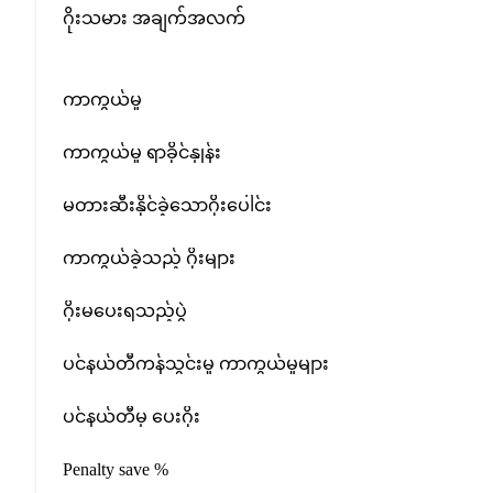
ဂိုးသမား အချက်အလက်
ကာကွယ်မှု
ကာကွယ်မှု ရာခိုင်နှုန်း
မတားဆီးနိုင်ခဲ့သောဂိုးပေါင်း
ကာကွယ်ခဲ့သည့် ဂိုးများ
ဂိုးမပေးရသည့်ပွဲ
ပင်နယ်တီကန်သွင်းမှု ကာကွယ်မှုများ
ပင်နယ်တီမှ ပေးဂိုး
Penalty save %