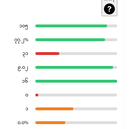
၁၀၅
၇၇.၂%
၃၁
၉.၀၂
၁၆
၀
၁
၀.၀%