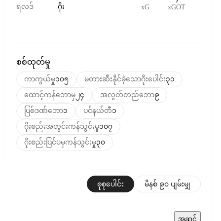
ရလဒ်
ဂိုး
xG
xGOT
စစ်ထုတ်မှု
ကာကွယ်မှု
၁၀၅
မတားဆီးနိုင်ခဲ့သောဂိုးပေါင်း
၃၁
ထောင့်ကန်ဘောမှ
၂၄
အလွတ်တည်ဘော
၉
ပြစ်ဒဏ်ဘော
၁
ပင်နယ်တီ
၁
ဂိုးစည်းအတွင်းကန်သွင်းမှု
၁၀၇
ဂိုးစည်းပြင်ပမှကန်သွင်းမှု
၃၀
စုစုပေါင်း
မိနစ် ၉၀ ပျမ်းမျှ
အဆင့်