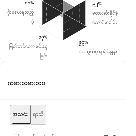
၈၆%
၉၂%
ဂိုးမပေးရသည့်
မတားဆီးနိုင်ခဲ့
ပွဲ
သောဂိုးပေါင်း
၁၇%
၉၇%
ဖြတ်တင်ဘော ဖမ်းယူ
ကာကွယ်မှု ရာခိုင်နှုန်း
ခြင်း
ကစားသမားဘဝ
အသင်း
ရာသီ