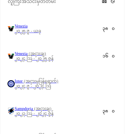
လူကြီးအသင်းမှတ်တမ်း
Venezia
၃၈
၀
၂၀၂၅ ဇူ - ယခု
Venezia
(အငှားချ)
၁၆
၀
၂၀၂၄ ဩ - ၂၀၂၅ ဇွန်
Inter
(အငှားမှပြန်ရောက်)
၂၀၂၄ ဇူ - ၂၀၂၄ ဩ
Sampdoria
(အငှားချ)
၃၈
၀
၂၀၂၃ ဩ - ၂၀၂၄ ဇွန်