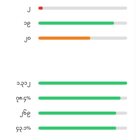
၂
၁၉
၂၀
၁,၃၁၂
၇၈.၄%
၂၆၉
၄၃.၁%