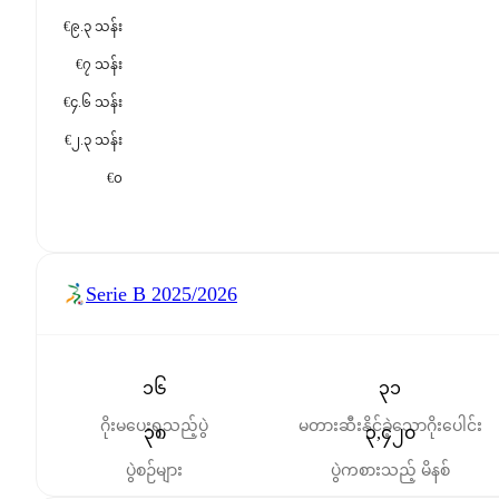
€၉.၃ သန်း
€၇ သန်း
€၄.၆ သန်း
€၂.၃ သန်း
€၀
Serie B
2025/2026
၁၆
၃၁
ဂိုးမပေးရသည့်ပွဲ
မတားဆီးနိုင်ခဲ့သောဂိုးပေါင်း
၃၈
၃,၄၂၀
ပွဲစဉ်များ
ပွဲကစားသည့် မိနစ်