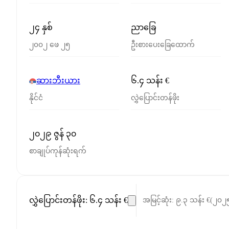
၂၄ နှစ်
ညာခြေ
၂၀၀၂ ဖေ ၂၅
ဦးစားပေးခြေထောက်
ဆားဘီးယား
၆.၄ သန်း €
နိုင်ငံ
လွှဲပြောင်းတန်ဖိုး
၂၀၂၉ ဇွန် ၃၀
စာချုပ်ကုန်ဆုံးရက်
လွှဲပြောင်းတန်ဖိုး
:
၆.၄ သန်း €
အမြင့်ဆုံး
:
၉.၃ သန်း €
(
၂၀၂၅