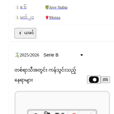
ဧ ၆
Juve Stabia
မတ် ၂၁
Monza
ယခင်
2025/2026
တစ်ရာသီအတွင်း ကန်သွင်းသည့်
နေရာများ
ကာကွယ်မှု ရာခိုင်နှုန်း: ၇၈%