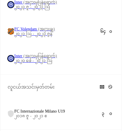
Inter
(အငှားမှပြန်ရောက်)
၂၀၂၃ ဇူ - ၂၀၂၃ ဩ
FC Volendam
(အငှားချ)
၆၄
၀
၂၀၂၁ ဩ - ၂၀၂၃ ဇွန်
Inter
(အငှားမှပြန်ရောက်)
၂၀၂၀ ဖေ - ၂၀၂၁ ဩ
လူငယ်အသင်းမှတ်တမ်း
FC Internazionale Milano U19
၃
၀
၂၀၁၈ ဇူ - ၂၀၂၁ ဧ