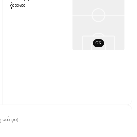
ဂိုးသမား
GK
 မတ် ၃၀
)