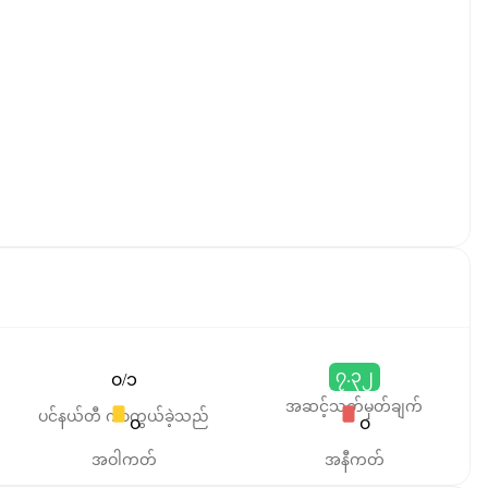
၇.၃၂
၀/၁
အဆင့်သတ်မှတ်ချက်
ပင်နယ်တီ ကာကွယ်ခဲ့သည်
၀
၀
အဝါကတ်
အနီကတ်