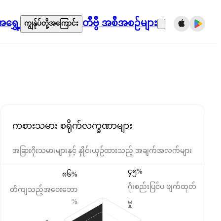
ရွှေ့
တီဗွီ အစီအစဉ်များ
ကျွန်ုပ်တို့အကြောင်း
ကစားသမား စရိုက်လက္ခဏာများ
အခြားဂိုးသမားများနှင့် နှိုင်းယှဉ်ထားသည့် အချက်အလက်များ
၄၅%
၈၆%
ဂိုးစည်းပြင်ပ ဖျက်ထုတ်
တိကျသည့်အဝေးဘော
%
မှု