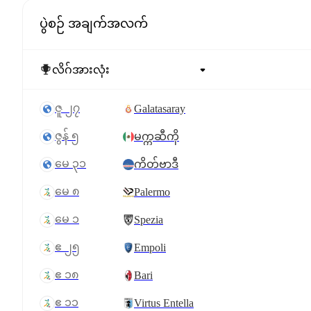
ပွဲစဉ် အချက်အလက်
ဇူ ၂၇
Galatasaray
ဇွန် ၅
မက္ကဆီကို
မေ ၃၁
ကိတ်ဗာဒီ
မေ ၈
Palermo
မေ ၁
Spezia
ဧ ၂၅
Empoli
ဧ ၁၈
Bari
ဧ ၁၁
Virtus Entella