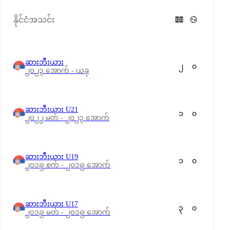
နိုင်ငံအသင်း
ဆားဘီးယား
၂
၀
၂၀၂၃ အောက် - ယခု
ဆားဘီးယား U21
၁
၀
၂၀၂၂ မတ် - ၂၀၂၃ အောက်
ဆားဘီးယား U19
၁
၀
၂၀၁၉ စက် - ၂၀၁၉ အောက်
ဆားဘီးယား U17
၃
၀
၂၀၁၉ မတ် - ၂၀၁၉ အောက်