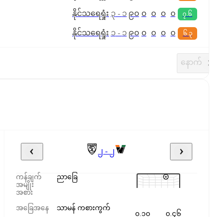
နိုင်
သရေ
ရှုံး
၃
-
၁
၉၀
၀
၀
၀
၀
၇.၆
နိုင်
သရေ
ရှုံး
၁
-
၁
၉၀
၀
၀
၀
၀
၆.၃
နောက်
၂ - ၂
ကန်ချက်
ညာခြေ
အမျိုး
အစား
အခြေအနေ
သာမန် ကစားကွက်
၀.၁၀
၀.၄၆