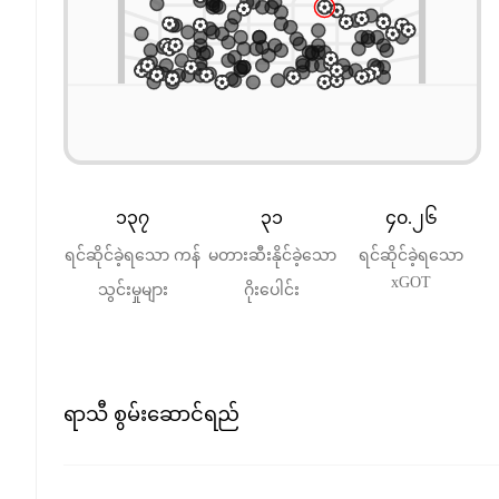
၁၃၇
၃၁
၄၀.၂၆
ရင်ဆိုင်ခဲ့ရသော ကန်
မတားဆီးနိုင်ခဲ့သော
ရင်ဆိုင်ခဲ့ရသော
xGOT
သွင်းမှုများ
ဂိုးပေါင်း
ရာသီ စွမ်းဆောင်ရည်