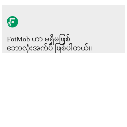
FotMob ဟာ မရှိမဖြစ်
ဘောလုံးအက်ပ် ဖြစ်ပါတယ်။
ပွဲစဉ်များ
သတင်း
အပြောင်းအရွှေ့စင်တာ
ကောလဟာလများ
တီဗွီ အစီအစဉ်များ