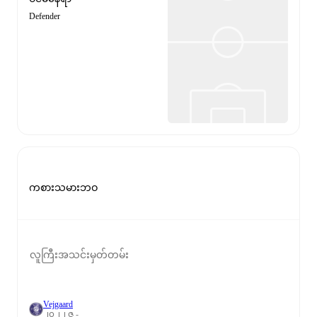
Defender
ကစားသမားဘဝ
လူကြီးအသင်းမှတ်တမ်း
Vejgaard
၂၀၂၂ ဇူ -