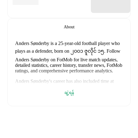
About
Anders Sønderby
is a 25-year-old football player who
plays as a defender
, born on ၂၀၀၁ ဇူလိုင် ၁၅
.
Follow
Anders Sønderby on FotMob for live match updates,
detailed statistics, career history, transfer news, FotMob
ratings, and comprehensive performance analytics.
Anders Sønderby
's career has also included time at
Vejgaard
,
Skive
,
and
Silkeborg
.
ချဲ့ရန်
Anders Sønderby
is from
Denmark
, and the
national
team includes
Andreas Jungdal
,
Joachim Andersen
,
Oliver Provstgaard
,
Lucas Høgsberg
,
Joakim Mæhle
,
Andreas Christensen
,
Thomas Jørgensen
,
Adam
Daghim
,
Gustav Isaksen
,
Rasmus Højlund
,
Christian
Eriksen
,
William Osula
,
Victor Froholdt
,
Rasmus
Kristensen
,
Jens Stage
,
Jacob Trenskow
,
Mads
Hermansen
,
Patrick Dorgu
,
Alexander Bah
,
Kasper