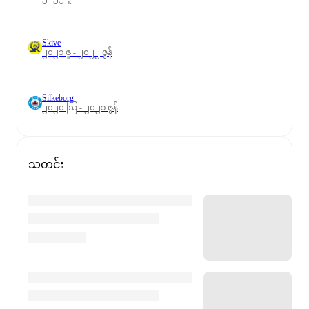
Skive
၂၀၂၁ ဇူ - ၂၀၂၂ ဇွန်
Silkeborg
၂၀၂၀ ဩ - ၂၀၂၁ ဇွန်
သတင်း