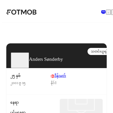
အဓိကအကြောင်းအရာသို့ ကျော်သွားရန်
သတင်းယူရန်
Anders Sønderby
၂၅ နှစ်
ဒိန်းမတ်
၂၀၀၁ ဇူ ၁၅
နိုင်ငံ
နေရာ
ပင်မနေရာ