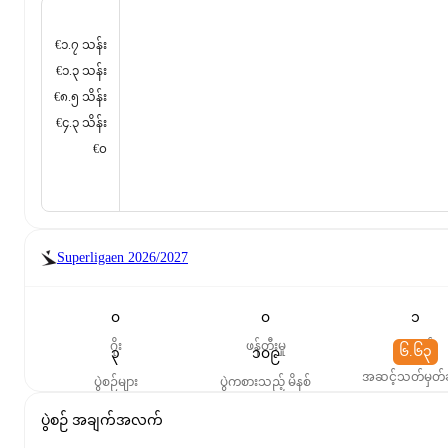
€၁.၇ သန်း
€၁.၃ သန်း
€၈.၅ သိန်း
€၄.၃ သိန်း
€၀
Superligaen
2026/2027
၀
၀
၁
ဂိုး
ဖန်တီးမှု
ပွဲစတင်
၆.၆၃
၃
၁၀၉
အဆင့်သတ်မှတ်
ပွဲစဉ်များ
ပွဲကစားသည့် မိနစ်
ပွဲစဉ် အချက်အလက်