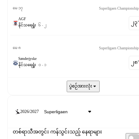
မေ ၁၇
AGF
၂၃‎’‎
နိုင်
သရေ
ရှုံး
၆
-
၂
မေ ၈
Sønderjyske
၂၈‎’‎
နိုင်
သရေ
ရှုံး
၀
-
၁
ပွဲစဉ်အားလုံး
2026/2027
တစ်ရာသီအတွင်း ကန်သွင်းသည့် နေရာများ