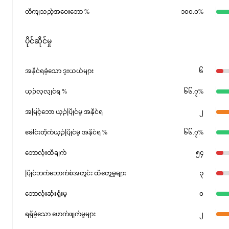
တိကျသည့်အဝေးဘော %
၁၀၀.၀%
ပိုင်ဆိုင်မှု
အနိုင်ရခဲ့သော ဒူးယယ်များ
၆
ယှဉ်လုလျှင်ရ %
၆၆.၇%
အမြင့်ဘော ယှဉ်ပြိုင်မှု အနိုင်ရ
၂
ခေါင်းတိုက်ယှဉ်ပြိုင်မှု အနိုင်ရ %
၆၆.၇%
ဘောလုံးထိချက်
၅၄
ပြိုင်ဘက်ဘောက်စ်အတွင်း ထိတွေ့မှုများ
၃
ဘောလုံးဆုံးရှုံးမှု
၀
ရရှိခဲ့သော ဖောက်ဖျက်မှုများ
၂