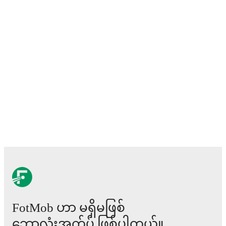
Marcus Thuram
,
Kylian Mbappé
,
Michael Olise
,
Bradley Barc
N'Golo Kanté
,
Adrien Rabiot
,
Ibrahima Konaté
,
Mike Maigna
William Saliba
,
Warren Zaïre-Emery
,
Theo Hernández
,
Désiré
Lucas Hernández
,
Jean-Philippe Mateta
,
Robin Risser
,
Rayan
Cherki
,
Maghnes Akliouche
,
and
Maxence Lacroix
.
Explore e
player's page on FotMob for comprehensive statistics, match his
and international career data.
Bilal Brahimi
has competed in
Superligaen
,
National
,
DBU Pok
Ligue 2
,
and
Coupe de France
. Each league page on FotMob
provides comprehensive coverage including standings, fixtures,
scorers, and detailed team statistics.
FotMob provides comprehensive coverage of
Bilal Brahimi
,
including career statistics, match-by-match ratings, transfer hist
market value trends, and detailed performance analytics.
Follow
Brahimi to receive notifications about upcoming matches, goals
other key events.
FotMob ဟာ မရှိမဖြစ်
ဘောလုံးအက်ပ် ဖြစ်ပါတယ်။