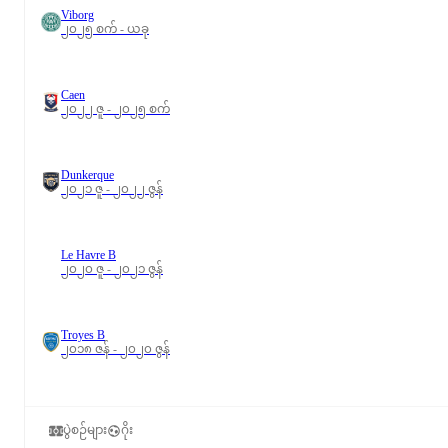
Viborg
၂၀၂၅ စက် - ယခု
Caen
၂၀၂၂ ဇူ - ၂၀၂၅ စက်
Dunkerque
၂၀၂၁ ဇူ - ၂၀၂၂ ဇွန်
Le Havre B
၂၀၂၀ ဇူ - ၂၀၂၁ ဇွန်
Troyes B
၂၀၁၈ ဇန် - ၂၀၂၀ ဇွန်
ပွဲစဉ်များ
ဂိုး