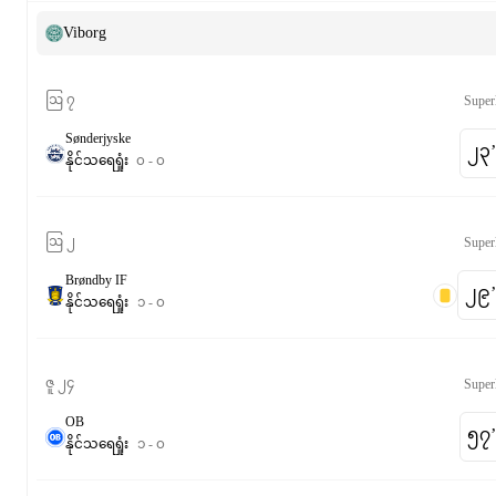
Viborg
ဩ ၇
Super
Sønderjyske
၂၃‎’‎
နိုင်
သရေ
ရှုံး
၀
-
၀
ဩ ၂
Super
Brøndby IF
၂၉‎’‎
နိုင်
သရေ
ရှုံး
၁
-
၀
ဇူ ၂၄
Super
OB
၅၇‎’‎
နိုင်
သရေ
ရှုံး
၁
-
၀