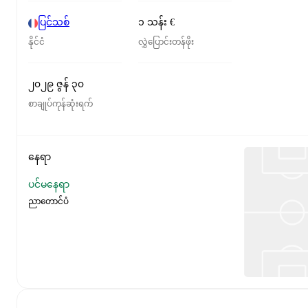
ပြင်သစ်
၁ သန်း €
နိုင်ငံ
လွှဲပြောင်းတန်ဖိုး
၂၀၂၉ ဇွန် ၃၀
စာချုပ်ကုန်ဆုံးရက်
နေရာ
ပင်မနေရာ
ညာတောင်ပံ