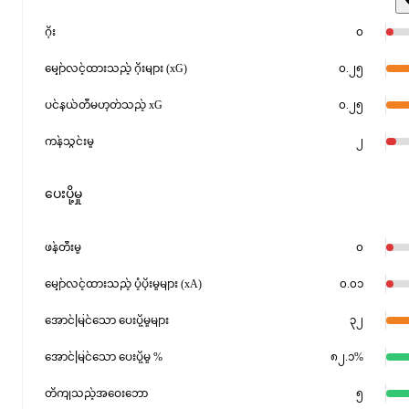
ဂိုး
၀
မျှော်လင့်ထားသည့် ဂိုးများ (xG)
၀.၂၅
ပင်နယ်တီမဟုတ်သည့် xG
၀.၂၅
ကန်သွင်းမှု
၂
ပေးပို့မှု
ဖန်တီးမှု
၀
မျှော်လင့်ထားသည့် ပံ့ပိုးမှုများ (xA)
၀.၀၁
အောင်မြင်သော ပေးပို့မှုများ
၃၂
အောင်မြင်သော ပေးပို့မှု %
၈၂.၁%
တိကျသည့်အဝေးဘော
၅