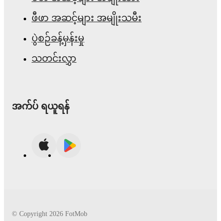
ဖီဖာ အဆင့်များ အမျိုးသမီး
ပွဲစဉ်ခန့်မှန်းမှု
သတင်းလွှာ
အက်ပ် ရယူရန်
© Copyright
2026
FotMob