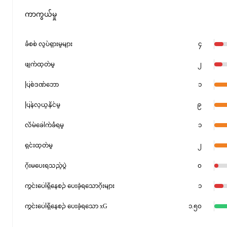
ကာကွယ်မှု
ခံစစ် လှုပ်ရှားမှုများ
၄
ဖျက်ထုတ်မှု
၂
ပြစ်ဒဏ်ဘော
၁
ပြန်လုယူနိုင်မှု
၉
လိမ်ခေါက်ခံရမှု
၁
ရှင်းထုတ်မှု
၂
ဂိုးမပေးရသည့်ပွဲ
၀
ကွင်းပေါ်ရှိနေစဉ် ပေးခဲ့ရသောဂိုးများ
၁
ကွင်းပေါ်ရှိနေစဉ် ပေးခဲ့ရသော xG
၁.၅၀