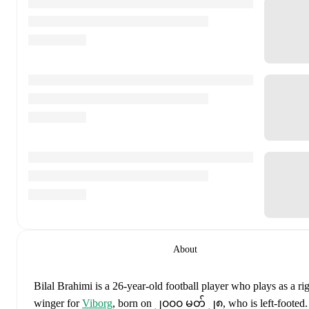
About
Bilal Brahimi
is a 26-year-old football player who plays as a ri
winger
for
Viborg
, born on ၂၀၀၀ မတ် ၂၈, who is left-footed
.