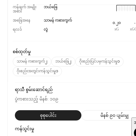
ကန်ချက် အမျိုး
ဘယ်ခြေ
အစား
အခြေအနေ
သာမန် ကစားကွက်
၀.၂၀
-
xG
xG
ရလဒ်
လွဲ
စစ်ထုတ်မှု
သာမန် ကစားကွက်
၂
ဘယ်ခြေ
၂
ဂိုးစည်းပြင်ပမှကန်သွင်းမှု
၁
ဂိုးစည်းအတွင်းကန်သွင်းမှု
၁
ရာသီ စွမ်းဆောင်ရည်
ပွဲကစားသည့် မိနစ်
:
၁၀၉
စုစုပေါင်း
မိနစ် ၉၀ ပျမ်းမျှ
ကန်သွင်းမှု