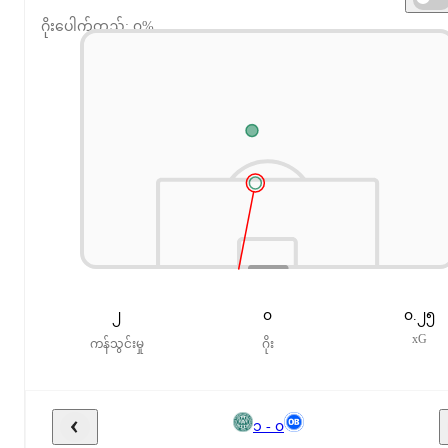
ဂိုးပေါက်တည့်: ၀%
၂
၀
၀.၂၅
xG
ကန်သွင်းမှု
ဂိုး
၁ - ၀