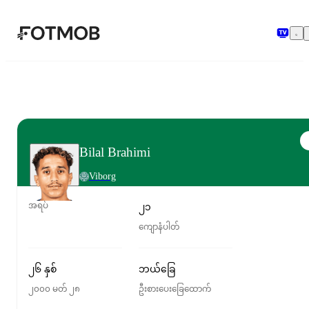
အဓိကအကြောင်းအရာသို့ ကျော်သွားရန်
Bilal Brahimi
Viborg
အရပ်
၂၁
ကျောနံပါတ်
၂၆ နှစ်
ဘယ်ခြေ
၂၀၀၀ မတ် ၂၈
ဦးစားပေးခြေထောက်