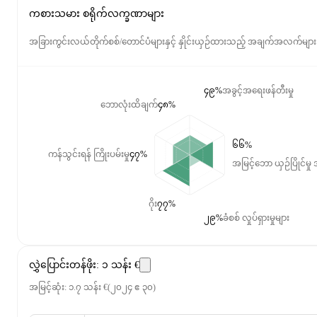
ကစားသမား စရိုက်လက္ခဏာများ
အခြားကွင်းလယ်တိုက်စစ်/တောင်ပံများနှင့် နှိုင်းယှဉ်ထားသည့် အချက်အလက်များ
၄၉%
အခွင့်အရေးဖန်တီးမှု
ဘောလုံးထိချက်
၄၈%
၆၆%
ကန်သွင်းရန် ကြိုးပမ်းမှု
၄၇%
အမြင့်ဘော ယှဉ်ပြိုင်မှု 
ဂိုး
၇၇%
၂၉%
ခံစစ် လှုပ်ရှားမှုများ
လွှဲပြောင်းတန်ဖိုး
:
၁ သန်း €
အမြင့်ဆုံး
:
၁.၇ သန်း €
(
၂၀၂၄ ဧ ၃၀
)