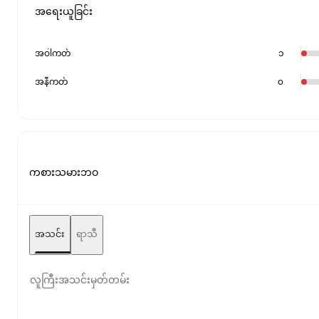
အရေးယူခြင်း
အဝါကတ်
၁
အနီကတ်
၀
ကစားသမားဘဝ
အသင်း
ရာသီ
လူကြီးအသင်းမှတ်တမ်း