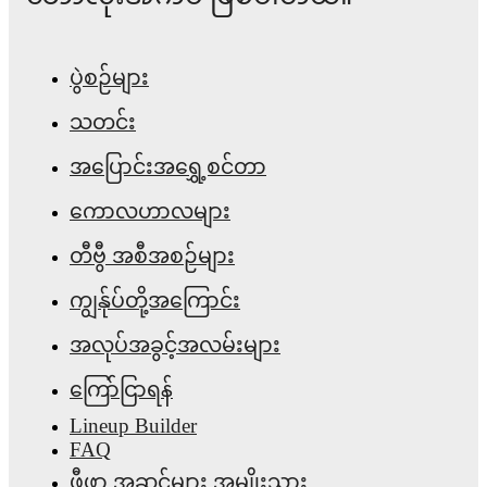
ပွဲစဉ်များ
သတင်း
အပြောင်းအရွှေ့စင်တာ
ကောလဟာလများ
တီဗွီ အစီအစဉ်များ
ကျွန်ုပ်တို့အကြောင်း
အလုပ်အခွင့်အလမ်းများ
ကြော်ငြာရန်
Lineup Builder
FAQ
ဖီဖာ အဆင့်များ အမျိုးသား