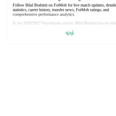
Follow Bilal Brahimi on FotMob for live match updates, detail
statistics, career history, transfer news, FotMob ratings, and
comprehensive performance analytics.
In the
2026/2027
Superligaen
season,
Bilal Brahimi
has record
goals, 0 assists, ၁၀၉ minutes, an average FotMob rating of 6.6
ချဲ့ရန်
yellow card
.
Bilal Brahimi
scores highly on
Matches
compared to
right wing
the
Superligaen
.
Bilal Brahimi
's
10
most recent matches are shown below. Visit
match page for full details including lineups, match events, and
advanced statistics:
၂၀၂၆ ဩဂုတ် ၇
:
0
-
0
draw
away at
Sønderjyske
(
23 minut
6.5 FotMob rating
)
၂၀၂၆ ဩဂုတ် ၂
:
0
-
1
loss
away at
Brøndby IF
(
29 minute
yellow card
,
6.5 FotMob rating
)
၂၀၂၆ ဇူလိုင် ၂၄
:
1
-
0
win
at home vs
OB
(
57 minutes
,
6.9
FotMob rating
)