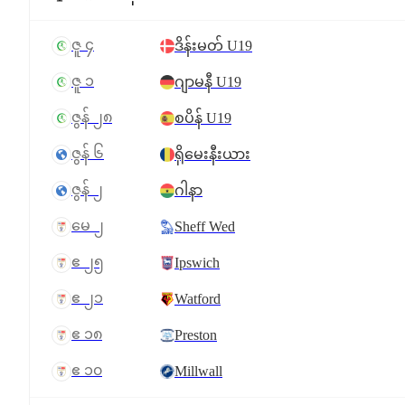
ဇူ ၄
ဒိန်းမတ် U19
ဇူ ၁
ဂျာမနီ U19
ဇွန် ၂၈
စပိန် U19
ဇွန် ၆
ရိုမေးနီးယား
ဇွန် ၂
ဂါနာ
မေ ၂
Sheff Wed
ဧ ၂၅
Ipswich
ဧ ၂၁
Watford
ဧ ၁၈
Preston
ဧ ၁၀
Millwall