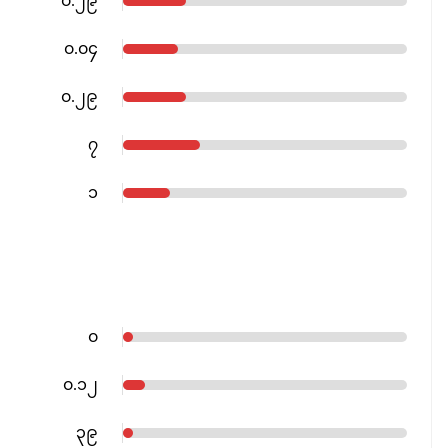
၀.၂၉
၀.၀၄
၀.၂၉
၇
၁
၀
၀.၁၂
၃၉