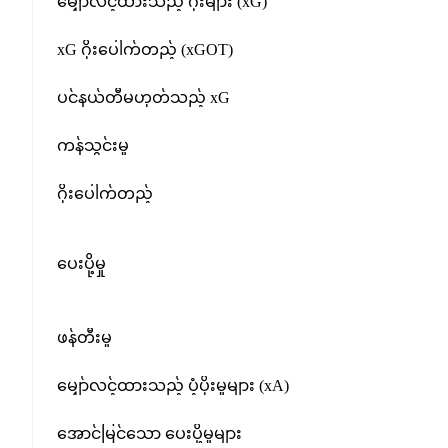
မျှော်လင့်ထားသည့် ဂိုးများ (xG)
xG ဂိုးပေါက်တည့် (xGOT)
ပင်နယ်တီမဟုတ်သည့် xG
ကန်သွင်းမှု
ဂိုးပေါက်တည့်
ပေးပို့မှု
ဖန်တီးမှု
မျှော်လင့်ထားသည့် ပံ့ပိုးမှုများ (xA)
အောင်မြင်သော ပေးပို့မှုများ