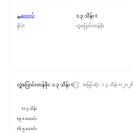
ဝေးလ်
၁.၃ သိန်း €
နိုင်ငံ
လွှဲပြောင်းတန်ဖိုး
လွှဲပြောင်းတန်ဖိုး
:
၁.၃ သိန်း €
အမြင့်ဆုံး
:
၁.၃ သိန်း €
(
၂၀၂
€၁.၃ သိန်း
€၉.၈ သောင်း
€၆.၅ သောင်း