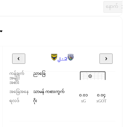
နောက်
၂ - ၁
ကန်ချက်
ညာခြေ
အမျိုး
အစား
အခြေအနေ
သာမန် ကစားကွက်
၀.၀၁
၀.၀၄
ရလဒ်
ဂိုး
xG
xGOT