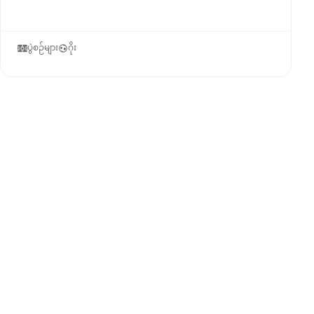
ပွဲစဉ်များ
ဂိုး