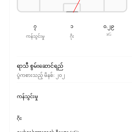
၇
၁
၀.၂၉
xG
ကန်သွင်းမှု
ဂိုး
ရာသီ စွမ်းဆောင်ရည်
ပွဲကစားသည့် မိနစ်
:
၂၀၂
ကန်သွင်းမှု
ဂိုး