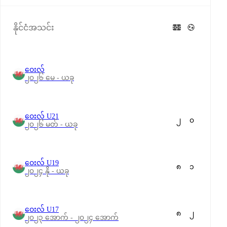
နိုင်ငံအသင်း
ဝေးလ်
၂၀၂၆ မေ - ယခု
ဝေးလ် U21
၂
၀
၂၀၂၆ မတ် - ယခု
ဝေးလ် U19
၈
၁
၂၀၂၄ နို - ယခု
ဝေးလ် U17
၈
၂
၂၀၂၃ အောက် - ၂၀၂၄ အောက်