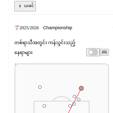
ယခင်
2025/2026
တစ်ရာသီအတွင်း ကန်သွင်းသည့်
နေရာများ
ဂိုးပေါက်တည့်: ၁၄%