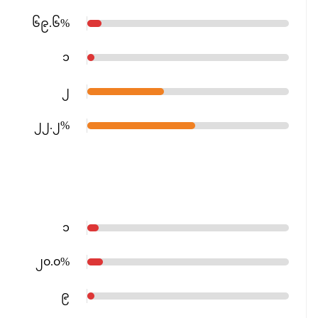
၆၉.၆%
၁
၂
၂၂.၂%
၁
၂၀.၀%
၉