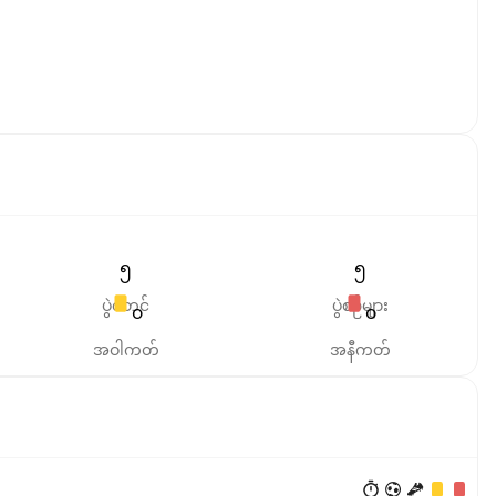
၅
၅
ပွဲစတင်
ပွဲစဉ်များ
၀
၀
အဝါကတ်
အနီကတ်