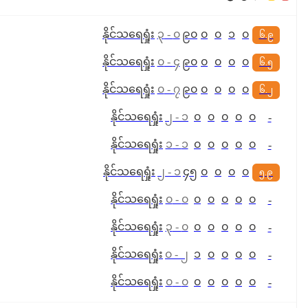
နိုင်
သရေ
ရှုံး
၃
-
၀
၉၀
၀
၀
၁
၀
၆.၉
နိုင်
သရေ
ရှုံး
၀
-
၄
၉၀
၀
၀
၀
၀
၆.၅
နိုင်
သရေ
ရှုံး
၀
-
၇
၉၀
၀
၀
၀
၀
၆.၂
နိုင်
သရေ
ရှုံး
၂
-
၁
၀
၀
၀
၀
၀
-
နိုင်
သရေ
ရှုံး
၁
-
၁
၀
၀
၀
၀
၀
-
နိုင်
သရေ
ရှုံး
၂
-
၁
၄၅
၀
၀
၀
၀
၅.၉
နိုင်
သရေ
ရှုံး
၀
-
၀
၀
၀
၀
၀
၀
-
နိုင်
သရေ
ရှုံး
၃
-
၀
၀
၀
၀
၀
၀
-
နိုင်
သရေ
ရှုံး
၀
-
၂
၁
၀
၀
၀
၀
-
နိုင်
သရေ
ရှုံး
၀
-
၀
၀
၀
၀
၀
၀
-