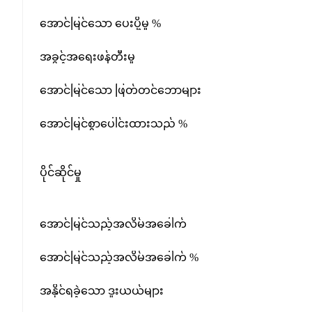
အောင်မြင်သော ပေးပို့မှု %
အခွင့်အရေးဖန်တီးမှု
အောင်မြင်သော ဖြတ်တင်ဘောများ
အောင်မြင်စွာပေါင်းထားသည် %
ပိုင်ဆိုင်မှု
အောင်မြင်သည့်အလိမ်အခေါက်
အောင်မြင်သည့်အလိမ်အခေါက် %
အနိုင်ရခဲ့သော ဒူးယယ်များ