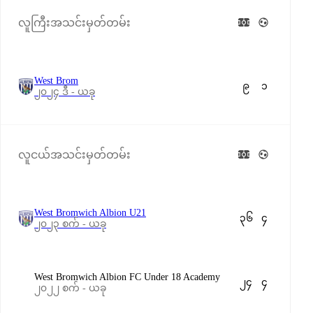
လူကြီးအသင်းမှတ်တမ်း
West Brom
၉
၁
၂၀၂၄ ဒီ - ယခု
လူငယ်အသင်းမှတ်တမ်း
West Bromwich Albion U21
၃၆
၄
၂၀၂၃ စက် - ယခု
West Bromwich Albion FC Under 18 Academy
၂၄
၄
၂၀၂၂ စက် - ယခု