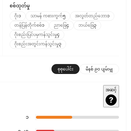
စစ်ထုတ်မှု
ဂိုး
၁
သာမန် ကစားကွက်
၅
အလွတ်တည်ဘော
၁
တန်ပြန်တိုက်စစ်
၁
ညာခြေ
၄
ဘယ်ခြေ
၃
ဂိုးစည်းပြင်ပမှကန်သွင်းမှု
၄
ဂိုးစည်းအတွင်းကန်သွင်းမှု
၃
စုစုပေါင်း
မိနစ် ၉၀ ပျမ်းမျှ
အဆင့်
၁