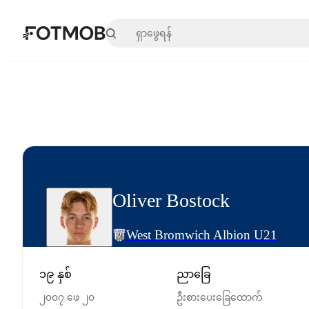
အဓိကအကြောင်းအရာသို့ ကျော်သွားရန်
Oliver Bostock
West Bromwich Albion U21
၁၉ နှစ်
ညာခြေ
၂၀၀၇ ဖေ ၂၀
ဦးစားပေးခြေထောက်