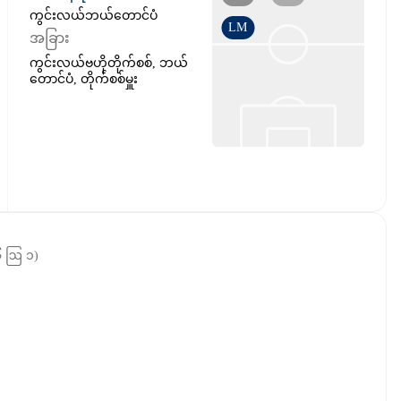
ကွင်းလယ်ဘယ်တောင်ပံ
LM
အခြား
ကွင်းလယ်ဗဟိုတိုက်စစ်, ဘယ်
တောင်ပံ, တိုက်စစ်မှူး
၆ ဩ ၁
)