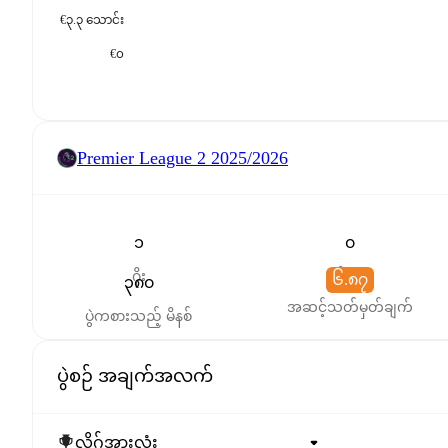
€၃.၃ သောင်း
€၀
Premier League 2
2025/2026
၁
၀
ဂိုး
ဖန်တီးမှု
၆.၈၇
၃၈၀
အဆင့်သတ်မှတ်ချက်
ပွဲကစားသည့် မိနစ်
ပွဲစဉ် အချက်အလက်