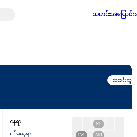
သတင်း
အပြောင်းအ
သတင်းယူရန်
နေရာ
ST
ပင်မနေရာ
LW
AM