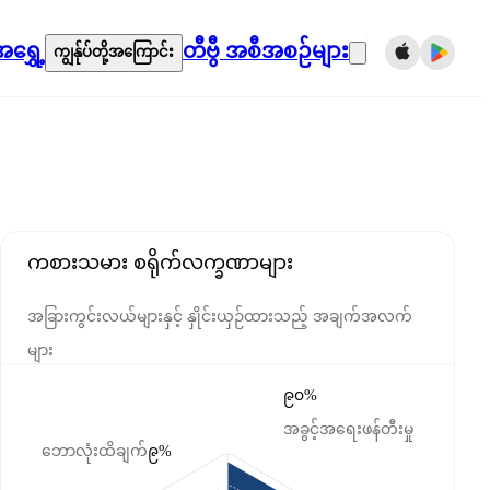
ရွှေ့
တီဗွီ အစီအစဉ်များ
ကျွန်ုပ်တို့အကြောင်း
ကစားသမား စရိုက်လက္ခဏာများ
အခြားကွင်းလယ်များနှင့် နှိုင်းယှဉ်ထားသည့် အချက်အလက်
များ
၉၀%
အခွင့်အရေးဖန်တီးမှု
ဘောလုံးထိချက်
၉%