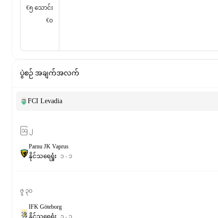
€၅ သောင်း
€၀
ပွဲစဉ် အချက်အလက်
FCI Levadia
ဩ ၂
Parnu JK Vaprus
နိုင်
သရေ
ရှုံး
၁
-
၁
ဇူ ၃၀
IFK Göteborg
နိုင်
သရေ
ရှုံး
၁
-
၃