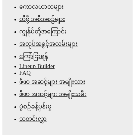
ကောလဟာလများ
တီဗွီ အစီအစဉ်များ
ကျွန်ုပ်တို့အကြောင်း
အလုပ်အခွင့်အလမ်းများ
ကြော်ငြာရန်
Lineup Builder
FAQ
ဖီဖာ အဆင့်များ အမျိုးသား
ဖီဖာ အဆင့်များ အမျိုးသမီး
ပွဲစဉ်ခန့်မှန်းမှု
သတင်းလွှာ