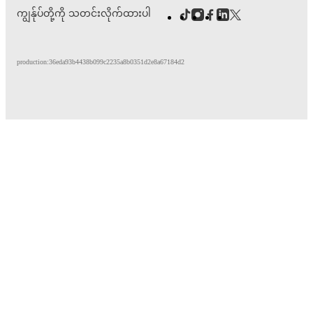
ကျွန်ုပ်တို့ကို သတင်းလိုက်ထားပါ
production:36eda93b4438b099c2235a8b0351d2e8a67184d2