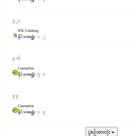
ဇူ ၂၁
IFK Göteborg
နိုင်
သရေ
ရှုံး
၁
-
၂
ဇူ ၁၆
Caernarfon
နိုင်
သရေ
ရှုံး
၅
-
၀
ဇူ ၉
Caernarfon
နိုင်
သရေ
ရှုံး
၀
-
၅
ပွဲစဉ်အားလုံး