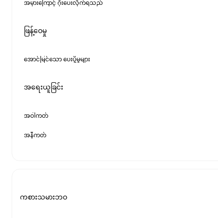
အမှားကြောင့် ဂိုးပေးလိုက်ရသည်
ဖြန့်ဝေမှု
အောင်မြင်သော ပေးပို့မှုများ
အရေးယူခြင်း
အဝါကတ်
အနီကတ်
ကစားသမားဘဝ