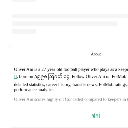
About
Oliver Ani
is a 27-year-old football player who plays as a keep
II
, born on ၁၉၉၈ ဩဂုတ် ၁၄
.
Follow Oliver Ani on FotMob f
detailed statistics, career history, transfer news, FotMob ratin
performance analytics.
Oliver Ani
scores highly on
Conceded
compared to
keepers
in 
Oliver Ani
's
10
most recent matches are shown below. Visit eac
details including lineups, match events, and advanced statistics:
ချဲ့ရန်
၂၀၂၆ ဩဂုတ် ၂
:
1
-
1
draw
away at
Parnu JK Vaprus
(
unus