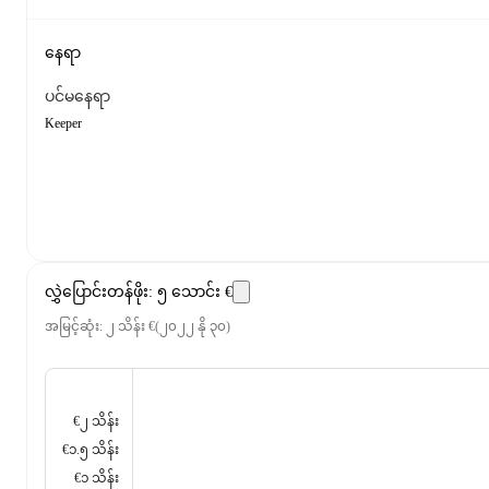
နေရာ
ပင်မနေရာ
Keeper
လွှဲပြောင်းတန်ဖိုး
:
၅ သောင်း €
အမြင့်ဆုံး
:
၂ သိန်း €
(
၂၀၂၂ နို ၃၀
)
€၂ သိန်း
€၁.၅ သိန်း
€၁ သိန်း