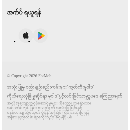
အက်ပ် ရယူရန်
© Copyright
2026
FotMob
•
•
အသုံးပြုမှု စည်းမျဉ်းစည်းကမ်းများ
ကွတ်ကီးမူဝါဒ
•
ကိုယ်ရေးလုံခြုံမှုဆိုင်ရာ မူဝါဒ
ပွင့်လင်းမြင်သာမှုဥပဒေ ကြေညာချက်
အလိုအလျောက်ဝန်ဆောင်မှုများ (ရိုဘော့၊ ကရော်လာ၊
အင်ဒက်စ်လုပ်ခြင်း စသည်) ကို အသုံးပြုခြင်းနှင့်
စနစ်တကျ သို့မဟုတ် ပုံမှန်/အကြိမ်ကြိမ် အသုံးပြုရန်
အခြားနည်းလမ်းများကိုလည်း ခွင့်မပြုပါ။