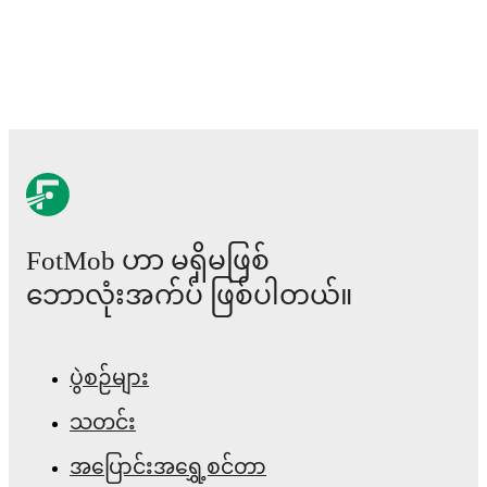
FotMob ဟာ မရှိမဖြစ်
ဘောလုံးအက်ပ် ဖြစ်ပါတယ်။
ပွဲစဉ်များ
သတင်း
အပြောင်းအရွှေ့စင်တာ