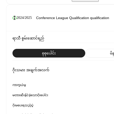
2024/2025
ရာသီ စွမ်းဆောင်ရည်
စုစုပေါင်း
မိန
ဂိုးသမား အချက်အလက်
ကာကွယ်မှု
မတားဆီးနိုင်ခဲ့သောဂိုးပေါင်း
ဂိုးမပေးရသည့်ပွဲ