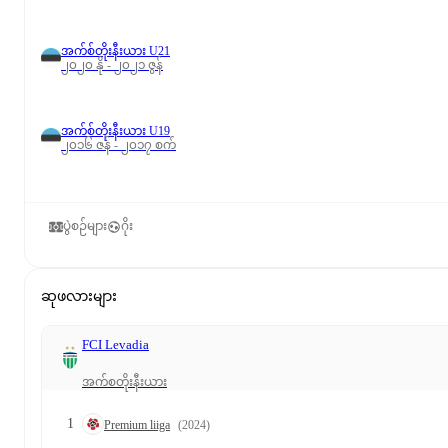
အက်စ်တိုးနီးယား U21
၂၀၂၀ နို - ၂၀၂၁ ဇွန်
အက်စ်တိုးနီးယား U19
၂၀၁၆ ဇန် - ၂၀၁၇ စက်
ပွဲစဉ်များ
ဂိုး
ဆုဖလားများ
FCI Levadia
အက်စတိုးနီးယား
1
Premium liiga
(2024)