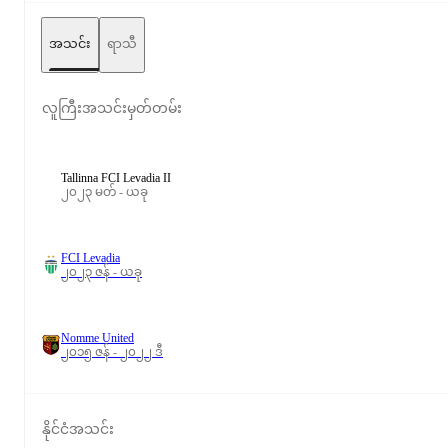
အသင်း
ရာသီ
လူကြီးအသင်းမှတ်တမ်း
Tallinna FCI Levadia II
၂၀၂၃ မတ် - ယခု
FCI Levadia
၂၀၂၃ ဇန် - ယခု
Nomme United
၂၀၁၅ ဇန် - ၂၀၂၂ ဒီ
နိုင်ငံအသင်း