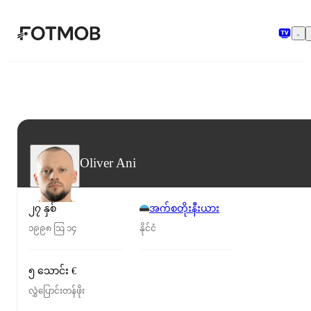
အဓိကအကြောင်းအရာသို့ ကျော်သွားရန်
Oliver Ani
၂၇ နှစ်
အက်စတိုးနီးယား
၁၉၉၈ ဩ ၁၄
နိုင်ငံ
၅ သောင်း €
လွှဲပြောင်းတန်ဖိုး