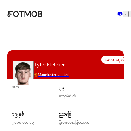
အဓိကအကြောင်းအရာသို့ ကျော်သွားရန်
သတင်းယူရန်
Tyler Fletcher
Manchester United
အရပ်
၃၉
ကျောနံပါတ်
၁၉ နှစ်
ညာခြေ
၂၀၀၇ မတ် ၁၉
ဦးစားပေးခြေထောက်