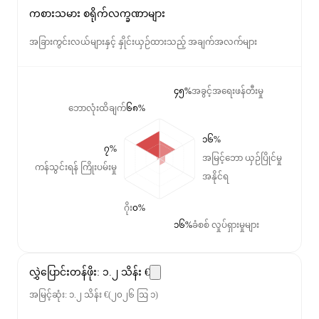
ကစားသမား စရိုက်လက္ခဏာများ
အခြားကွင်းလယ်များနှင့် နှိုင်းယှဉ်ထားသည့် အချက်အလက်များ
၄၅%
အခွင့်အရေးဖန်တီးမှု
ဘောလုံးထိချက်
၆၈%
၁၆%
၇%
အမြင့်ဘော ယှဉ်ပြိုင်မှု
ကန်သွင်းရန် ကြိုးပမ်းမှု
အနိုင်ရ
ဂိုး
၀%
၁၆%
ခံစစ် လှုပ်ရှားမှုများ
လွှဲပြောင်းတန်ဖိုး
:
၁.၂ သိန်း €
အမြင့်ဆုံး
:
၁.၂ သိန်း €
(
၂၀၂၆ ဩ ၁
)