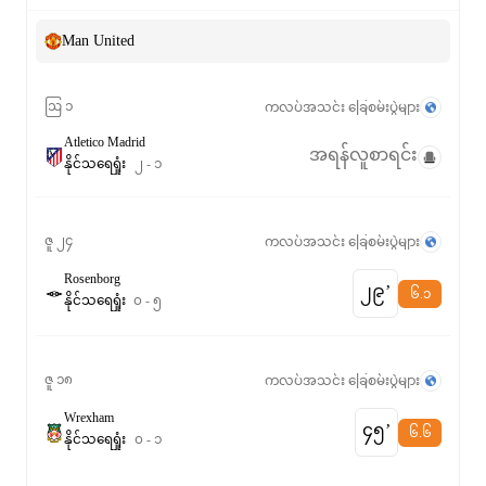
Man United
ဩ ၁
ကလပ်အသင်း ခြေစမ်းပွဲများ
Atletico Madrid
အရန်လူစာရင်း
နိုင်
သရေ
ရှုံး
၂
-
၁
ဇူ ၂၄
ကလပ်အသင်း ခြေစမ်းပွဲများ
Rosenborg
၂၉‎’‎
၆.၁
နိုင်
သရေ
ရှုံး
၀
-
၅
ဇူ ၁၈
ကလပ်အသင်း ခြေစမ်းပွဲများ
Wrexham
၄၅‎’‎
၆.၆
နိုင်
သရေ
ရှုံး
၀
-
၁