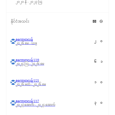
၂၀၂၀ နို - ၂၀၂၃ ဩ
နိုင်ငံအသင်း
စကော့တလန်
၂
၀
၂၀၂၆ မေ - ယခု
စကော့တလန် U19
၆
၁
၂၀၂၄ ဩ - ၂၀၂၆ မေ
စကော့တလန် U21
၁
၀
၂၀၂၆ မတ် - ၂၀၂၆ မေ
စကော့တလန် U17
၃
၀
၂၀၂၃ အောက် - ၂၀၂၄ အောက်