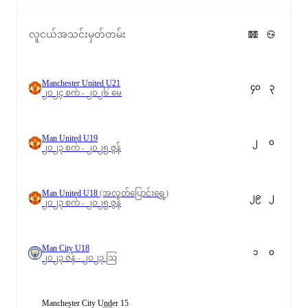
လူငယ်အသင်းမှတ်တမ်း
Manchester United U21
၄၀
၃
၂၀၂၄ စက် - ၂၀၂၆ မေ
Man United U19
၂
၀
၂၀၂၃ စက် - ၂၀၂၅ ဇွန်
Man United U18
(အလွတ်ပြောင်းရွှေ့)
၂၉
၂
၂၀၂၃ စက် - ၂၀၂၅ ဇွန်
Man City U18
၁
၀
၂၀၂၃ ဇန် - ၂၀၂၃ ဩ
Manchester City Under 15