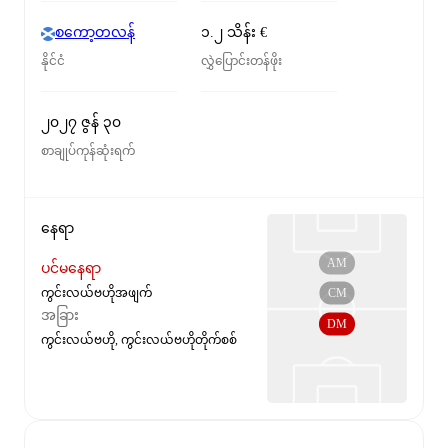
စကော့တလန်
၁.၂ သိန်း €
နိုင်ငံ
လွှဲပြောင်းတန်ဖိုး
၂၀၂၇ ဇွန် ၃၀
စာချုပ်ကုန်ဆုံးရက်
နေရာ
AM
ပင်မနေရာ
CM
ကွင်းလယ်ဗဟိုအဖျက်
အခြား
DM
ကွင်းလယ်ဗဟို, ကွင်းလယ်ဗဟိုတိုက်စစ်