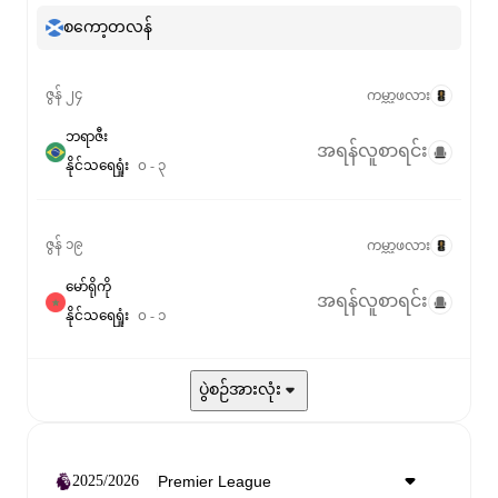
စကော့တလန်
ဇွန် ၂၄
ကမ္ဘာ့ဖလား
ဘရာဇီး
အရန်လူစာရင်း
နိုင်
သရေ
ရှုံး
၀
-
၃
ဇွန် ၁၉
ကမ္ဘာ့ဖလား
မော်ရိုကို
အရန်လူစာရင်း
နိုင်
သရေ
ရှုံး
၀
-
၁
ပွဲစဉ်အားလုံး
2025/2026