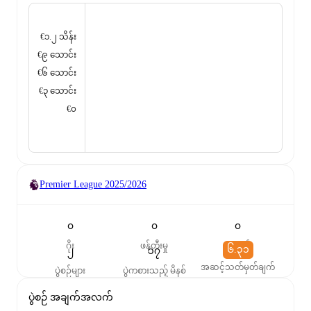
€၁.၂ သိန်း
€၉ သောင်း
€၆ သောင်း
€၃ သောင်း
€၀
Premier League
2025/2026
၀
၀
၀
ဂိုး
ဖန်တီးမှု
ပွဲစတင်
၆.၃၁
၂
၁၇
အဆင့်သတ်မှတ်ချက်
ပွဲစဉ်များ
ပွဲကစားသည့် မိနစ်
ပွဲစဉ် အချက်အလက်