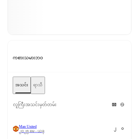
ကစားသမားဘဝ
အသင်း
ရာသီ
လူကြီးအသင်းမှတ်တမ်း
Man United
၂
၀
၂၀၂၅ မေ - ယခု