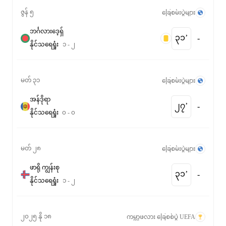
ဇွန် ၅
ခြေစမ်းပွဲများ
ဘင်္ဂလားဒေ့ရှ်
၃၁‎’‎
-
နိုင်
သရေ
ရှုံး
၁
-
၂
မတ် ၃၁
ခြေစမ်းပွဲများ
အန်ဒိုရာ
၂၇‎’‎
-
နိုင်
သရေ
ရှုံး
၀
-
၀
မတ် ၂၈
ခြေစမ်းပွဲများ
ဖာရို ကျွန်းစု
၃၁‎’‎
-
နိုင်
သရေ
ရှုံး
၁
-
၂
၂၀၂၅ နို ၁၈
ကမ္ဘာ့ဖလား ခြေစစ်ပွဲ UEFA