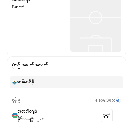
Forward
ပွဲစဉ် အချက်အလက်
ဆန်မာရီနို
ဇွန် ၉
ခြေစမ်းပွဲများ
အဇာဘိုင်ဂျန်
၃၄‎’‎
-
နိုင်
သရေ
ရှုံး
၂
-
၁