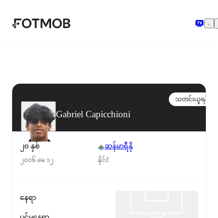
အဓိကအကြောင်းအရာသို့ ကျော်သွားရန်
သတင်းယူရန်
Gabriel Capicchioni
၂၀ နှစ်
ဆန်မာရီနို
၂၀၀၆ မေ ၁၂
နိုင်ငံ
နေရာ
ပင်မနေရာ