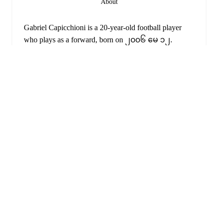
About
Gabriel Capicchioni
is a 20-year-old football player
who plays as a forward
, born on ၂၀၀၆ မေ ၁၂
.
Follow Gabriel Capicchioni on FotMob for live match
updates, detailed statistics, career history, transfer news,
FotMob ratings, and comprehensive performance
analytics.
Gabriel Capicchioni
's
10
most recent matches are
shown below. Visit each match page for full details
ချဲ့ရန်
including lineups, match events, and advanced
statistics:
၂၀၂၆ ဇွန် ၉
:
1
-
2
loss
away at
Azerbaijan
(
34
minutes
)
၂၀၂၆ ဇွန် ၅
:
1
-
2
loss
at home vs
Bangladesh
(
31
minutes
,
1 yellow card
)
FotMob ဟာ မရှိမဖြစ်
၂၀၂၆ မတ် ၃၁
:
0
-
0
draw
at home vs
Andorra
(
27
ဘောလုံးအက်ပ် ဖြစ်ပါတယ်။
minutes
)