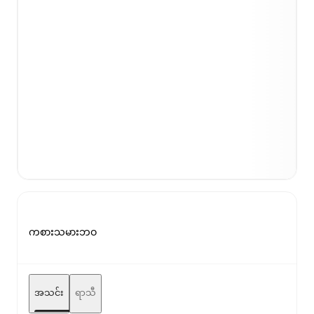
ကစားသမားဘဝ
အသင်း
ရာသီ