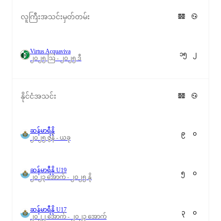
လူကြီးအသင်းမှတ်တမ်း
Virtus Acquaviva
၁၅
၂
၂၀၂၅ ဩ - ၂၀၂၅ ဒီ
နိုင်ငံအသင်း
ဆန်မာရီနို
၉
၀
၂၀၂၅ ဇွန် - ယခု
ဆန်မာရီနို U19
၅
၀
၂၀၂၃ အောက် - ၂၀၂၅ နို
ဆန်မာရီနို U17
၃
၀
၂၀၂၂ အောက် - ၂၀၂၃ အောက်