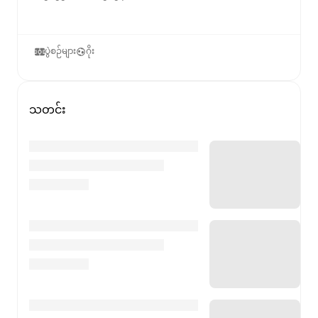
ပွဲစဉ်များ
ဂိုး
သတင်း