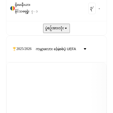
ရိုမေးနီးယား
၃‎’‎
-
နိုင်
သရေ
ရှုံး
၇
-
၁
ပွဲစဉ်အားလုံး
2025/2026