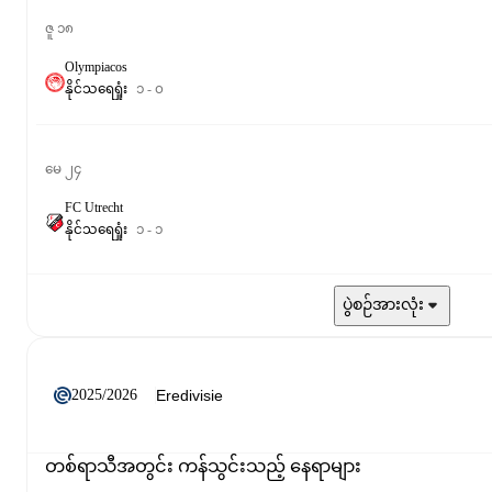
ဇူ ၁၈
Olympiacos
နိုင်
သရေ
ရှုံး
၁
-
၀
မေ ၂၄
FC Utrecht
နိုင်
သရေ
ရှုံး
၁
-
၁
ပွဲစဉ်အားလုံး
2025/2026
တစ်ရာသီအတွင်း ကန်သွင်းသည့် နေရာများ