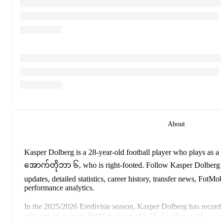
About
Kasper Dolberg
is a 28-year-old football player who plays as a 
အောက်တိုဘာ ၆, who is right-footed
.
Follow Kasper Dolberg 
updates, detailed statistics, career history, transfer news, Fot
performance analytics.
In the
2025/2026
Eredivisie
season,
Kasper Dolberg
has recor
minutes, an average FotMob rating of 6.71, 1 yellow card
.