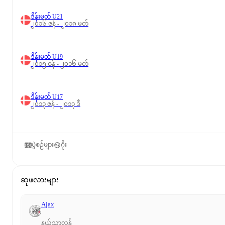
ဒိန်းမတ် U21
၂၀၁၆ ဇန် - ၂၀၁၈ မတ်
ဒိန်းမတ် U19
၂၀၁၅ ဇန် - ၂၀၁၆ မတ်
ဒိန်းမတ် U17
၂၀၁၃ ဇန် - ၂၀၁၃ ဒီ
ပွဲစဉ်များ
ဂိုး
ဆုဖလားများ
Ajax
နယ်သာလန်