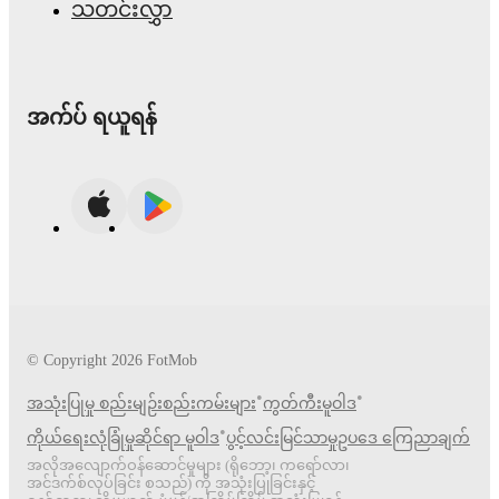
သတင်းလွှာ
အက်ပ် ရယူရန်
© Copyright
2026
FotMob
•
•
အသုံးပြုမှု စည်းမျဉ်းစည်းကမ်းများ
ကွတ်ကီးမူဝါဒ
•
ကိုယ်ရေးလုံခြုံမှုဆိုင်ရာ မူဝါဒ
ပွင့်လင်းမြင်သာမှုဥပဒေ ကြေညာချက်
အလိုအလျောက်ဝန်ဆောင်မှုများ (ရိုဘော့၊ ကရော်လာ၊
အင်ဒက်စ်လုပ်ခြင်း စသည်) ကို အသုံးပြုခြင်းနှင့်