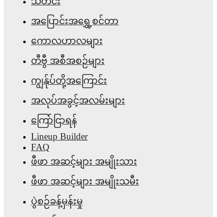
သတင်း
အပြောင်းအရွှေ့စင်တာ
ကောလဟာလများ
တီဗွီ အစီအစဉ်များ
ကျွန်ုပ်တို့အကြောင်း
အလုပ်အခွင့်အလမ်းများ
ကြော်ငြာရန်
Lineup Builder
FAQ
ဖီဖာ အဆင့်များ အမျိုးသား
ဖီဖာ အဆင့်များ အမျိုးသမီး
ပွဲစဉ်ခန့်မှန်းမှု