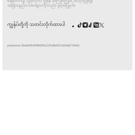
စနစ်တကျ သို့မဟုတ် ပုံမှန်/အကြိမ်ကြိမ် အသုံးပြုရန်
အခြားနည်းလမ်းများကိုလည်း ခွင့်မပြုပါ။
ကျွန်ုပ်တို့ကို သတင်းလိုက်ထားပါ
production:36eda93b4438b099c2235a8b0351d2e8a67184d2