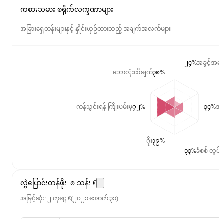
ကစားသမား စရိုက်လက္ခဏာများ
အခြားရှေ့တန်းများနှင့် နှိုင်းယှဉ်ထားသည့် အချက်အလက်များ
၂၄%
အခွင့်အရ
ဘောလုံးထိချက်
၃၈%
ကန်သွင်းရန် ကြိုးပမ်းမှု
၇၂%
၃၄%
အ
ဂိုး
၃၉%
၃၃%
ခံစစ် လှုပ်
လွှဲပြောင်းတန်ဖိုး
:
၈ သန်း €
အမြင့်ဆုံး
:
၂ ကုဋေ €
(
၂၀၂၁ အောက် ၃၁
)