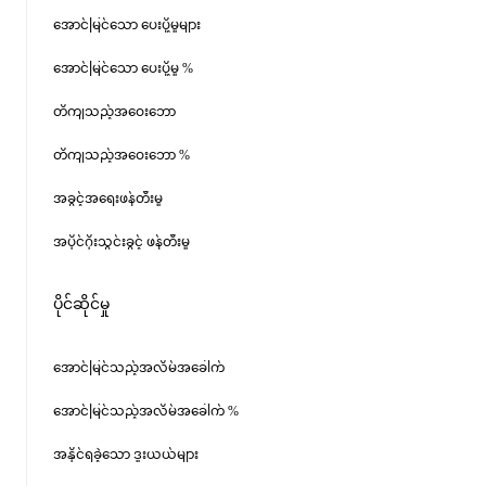
အောင်မြင်သော ပေးပို့မှုများ
အောင်မြင်သော ပေးပို့မှု %
တိကျသည့်အဝေးဘော
တိကျသည့်အဝေးဘော %
အခွင့်အရေးဖန်တီးမှု
အပိုင်ဂိုးသွင်းခွင့် ဖန်တီးမှု
ပိုင်ဆိုင်မှု
အောင်မြင်သည့်အလိမ်အခေါက်
အောင်မြင်သည့်အလိမ်အခေါက် %
အနိုင်ရခဲ့သော ဒူးယယ်များ