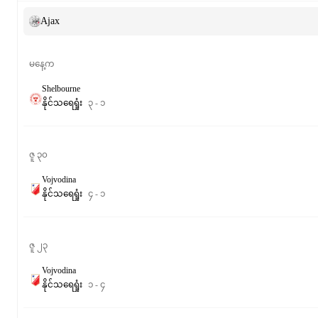
Ajax
မနေ့က
Shelbourne
နိုင်
သရေ
ရှုံး
၃
-
၁
ဇူ ၃၀
Vojvodina
နိုင်
သရေ
ရှုံး
၄
-
၁
ဇူ ၂၃
Vojvodina
နိုင်
သရေ
ရှုံး
၁
-
၄