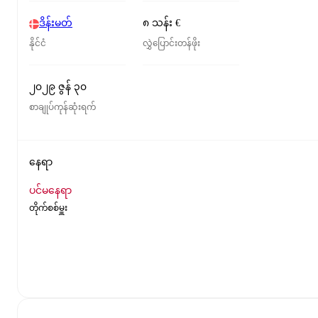
ဒိန်းမတ်
၈ သန်း €
နိုင်ငံ
လွှဲပြောင်းတန်ဖိုး
၂၀၂၉ ဇွန် ၃၀
စာချုပ်ကုန်ဆုံးရက်
နေရာ
ပင်မနေရာ
တိုက်စစ်မှူး