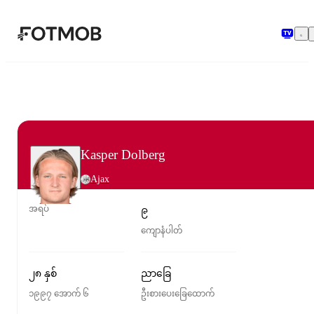
အဓိကအကြောင်းအရာသို့ ကျော်သွားရန်
Kasper Dolberg
Ajax
အရပ်
၉
ကျောနံပါတ်
၂၈ နှစ်
ညာခြေ
၁၉၉၇ အောက် ၆
ဦးစားပေးခြေထောက်