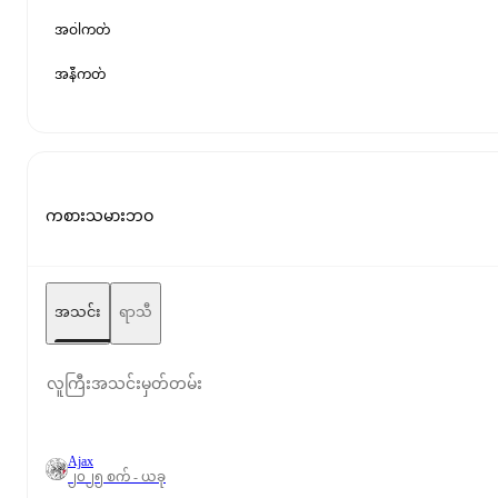
အဝါကတ်
အနီကတ်
ကစားသမားဘဝ
အသင်း
ရာသီ
လူကြီးအသင်းမှတ်တမ်း
Ajax
၂၀၂၅ စက် - ယခု