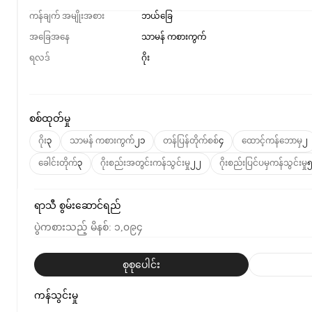
ကန်ချက် အမျိုးအစား
ဘယ်ခြေ
အခြေအနေ
သာမန် ကစားကွက်
ရလဒ်
ဂိုး
စစ်ထုတ်မှု
ဂိုး
၃
သာမန် ကစားကွက်
၂၁
တန်ပြန်တိုက်စစ်
၄
ထောင့်ကန်ဘောမှ
၂
ခေါင်းတိုက်
၃
ဂိုးစည်းအတွင်းကန်သွင်းမှု
၂၂
ဂိုးစည်းပြင်ပမှကန်သွင်းမှု
ရာသီ စွမ်းဆောင်ရည်
ပွဲကစားသည့် မိနစ်
:
၁,၀၉၄
စုစုပေါင်း
ကန်သွင်းမှု