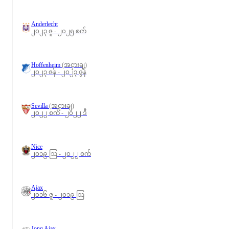
Anderlecht
၂၀၂၃ ဇူ - ၂၀၂၅ စက်
Hoffenheim
(အငှားချ)
၂၀၂၃ ဇန် - ၂၀၂၃ ဇွန်
Sevilla
(အငှားချ)
၂၀၂၂ စက် - ၂၀၂၂ ဒီ
Nice
၂၀၁၉ ဩ - ၂၀၂၂ စက်
Ajax
၂၀၁၆ ဇူ - ၂၀၁၉ ဩ
Jong Ajax