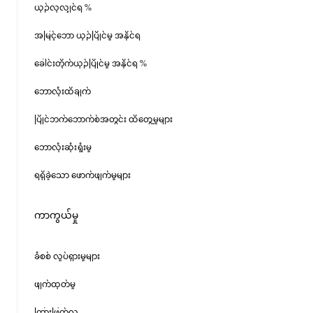
ယှဉ်လုလျှင်ရ %
အမြင့်ဘော ယှဉ်ပြိုင်မှု အနိုင်ရ
ခေါင်းတိုက်ယှဉ်ပြိုင်မှု အနိုင်ရ %
ဘောလုံးထိချက်
ပြိုင်ဘက်ဘောက်စ်အတွင်း ထိတွေ့မှုများ
ဘောလုံးဆုံးရှုံးမှု
ရရှိခဲ့သော ဖောက်ဖျက်မှုများ
ကာကွယ်မှု
ခံစစ် လှုပ်ရှားမှုများ
ဖျက်ထုတ်မှု
ကြားဖြတ်လု