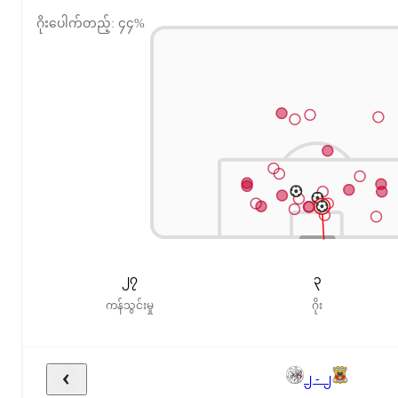
ဂိုးပေါက်တည့်: ၄၄%
၂၇
၃
ကန်သွင်းမှု
ဂိုး
၂ - ၂