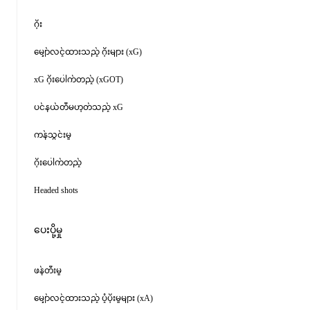
ဂိုး
မျှော်လင့်ထားသည့် ဂိုးများ (xG)
xG ဂိုးပေါက်တည့် (xGOT)
ပင်နယ်တီမဟုတ်သည့် xG
ကန်သွင်းမှု
ဂိုးပေါက်တည့်
Headed shots
ပေးပို့မှု
ဖန်တီးမှု
မျှော်လင့်ထားသည့် ပံ့ပိုးမှုများ (xA)