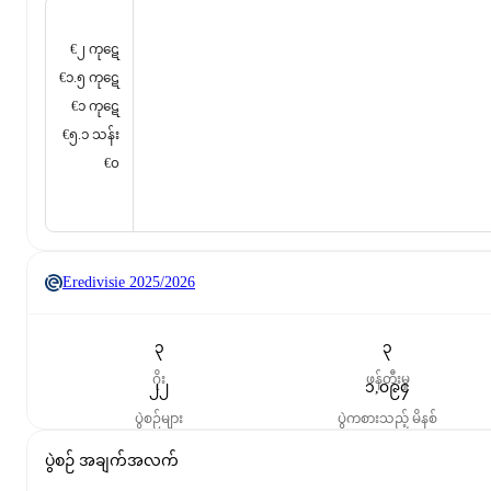
€၂ ကုဋေ
€၁.၅ ကုဋေ
€၁ ကုဋေ
€၅.၁ သန်း
€၀
Eredivisie
2025/2026
၃
၃
ဂိုး
ဖန်တီးမှု
၂၂
၁,၀၉၄
ပွဲစဉ်များ
ပွဲကစားသည့် မိနစ်
ပွဲစဉ် အချက်အလက်