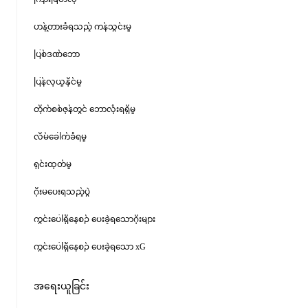
ဟန့်တားခံရသည့် ကန်သွင်းမှု
ပြစ်ဒဏ်ဘော
ပြန်လုယူနိုင်မှု
တိုက်စစ်ဇုန်တွင် ဘောလုံးရရှိမှု
လိမ်ခေါက်ခံရမှု
ရှင်းထုတ်မှု
ဂိုးမပေးရသည့်ပွဲ
ကွင်းပေါ်ရှိနေစဉ် ပေးခဲ့ရသောဂိုးများ
ကွင်းပေါ်ရှိနေစဉ် ပေးခဲ့ရသော xG
အရေးယူခြင်း