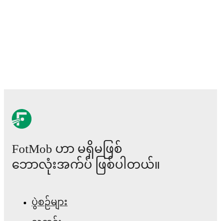
FotMob ဟာ မရှိမဖြစ်
ဘောလုံးအက်ပ် ဖြစ်ပါတယ်။
ပွဲစဉ်များ