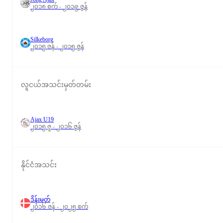
၂၀၁၈ စက် - ၂၀၁၉ ဇွန်
Silkeborg
၂၀၁၅ ဇန် - ၂၀၁၅ ဇွန်
လူငယ်အသင်းမှတ်တမ်း
Ajax U19
၂၀၁၅ ဇူ - ၂၀၁၆ ဇွန်
နိုင်ငံအသင်း
ဒိန်းမတ်
၂၀၁၆ ဇန် - ၂၀၂၅ စက်