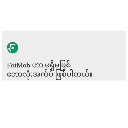
FotMob ဟာ မရှိမဖြစ်
ဘောလုံးအက်ပ် ဖြစ်ပါတယ်။
ပွဲစဉ်များ
သတင်း
အပြောင်းအရွှေ့စင်တာ