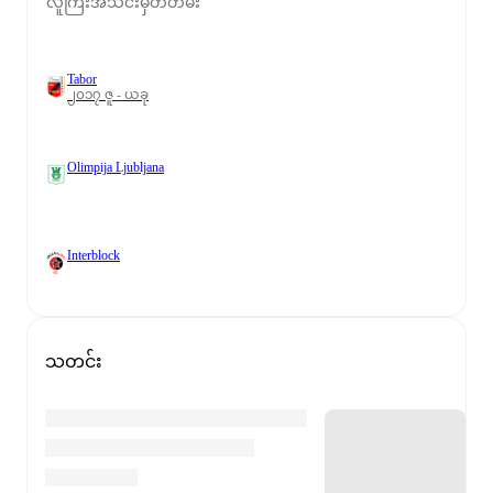
လူကြီးအသင်းမှတ်တမ်း
Tabor
၂၀၁၇ ဇူ - ယခု
Olimpija Ljubljana
Interblock
သတင်း