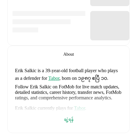
About
Erik Salkic
is a 39-year-old football player who plays
as a defender
for
Tabor
, born on ၁၉၈၇ ဧပြီ ၁၀
.
Follow Erik Salkic on FotMob for live match updates,
detailed statistics, career history, transfer news, FotMob
ratings, and comprehensive performance analytics.
Erik Salkic
currently plays for
Tabor
.
Erik Salkic
's career has also included time at
Olimpija
ချဲ့ရန်
Ljubljana
and
Interblock
.
Erik Salkic
is from
Slovenia
, and the
national team