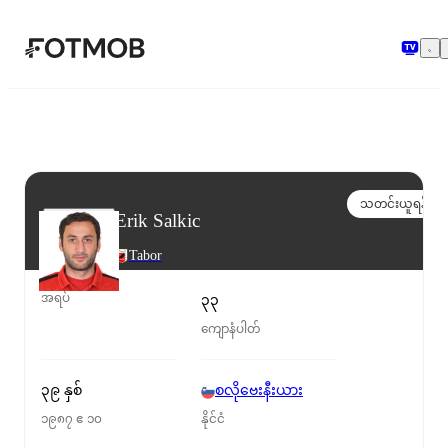
အဓိကအကြောင်းအရာသို့ ကျော်သွားရန်
သတင်းယူရန်
Erik Salkic
Tabor
အရပ်
၃၃
ကျောနံပါတ်
၃၉ နှစ်
စလိုဗေးနီးယား
၁၉၈၇ ဧ ၁၀
နိုင်ငံ