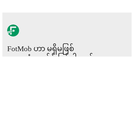
FotMob ဟာ မရှိမဖြစ်
ဘောလုံးအက်ပ် ဖြစ်ပါတယ်။
ပွဲစဉ်များ
သတင်း
အပြောင်းအရွှေ့စင်တာ
ကောလဟာလများ
တီဗွီ အစီအစဉ်များ