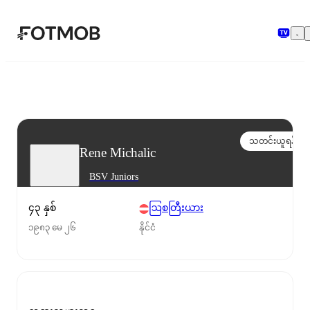
အဓိကအကြောင်းအရာသို့ ကျော်သွားရန်
သတင်းယူရန်
Rene Michalic
BSV Juniors
၄၃ နှစ်
ဩစတြီးယား
၁၉၈၃ မေ ၂၆
နိုင်ငံ