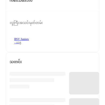
ကစားသမားဘဝ
လူကြီးအသင်းမှတ်တမ်း
BSV Juniors
- ယခု
သတင်း