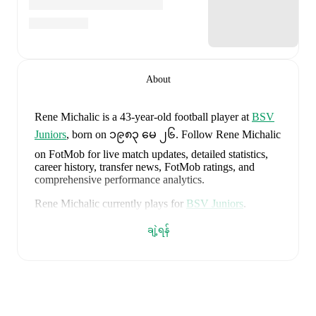
About
Rene Michalic
is a 43-year-old football player
at
BSV
Juniors
, born on ၁၉၈၃ မေ ၂၆
.
Follow Rene Michalic
on FotMob for live match updates, detailed statistics,
career history, transfer news, FotMob ratings, and
comprehensive performance analytics.
Rene Michalic
currently plays for
BSV Juniors
.
Rene Michalic
is from
Austria
, and the
national team
ချဲ့ရန်
includes
Alexander Schlager
,
David Affengruber
,
Kevin Danso
,
Xaver Schlager
,
Stefan Posch
,
Nicolas
Seiwald
,
Marko Arnautovic
,
David Alaba
,
Marcel
Sabitzer
,
Florian Grillitsch
,
Michael Gregoritsch
,
Florian Wiegele
,
Patrick Pentz
,
Sasa Kalajdzic
,
Philipp
Lienhart
,
Phillipp Mwene
,
Carney Chukwuemeka
,