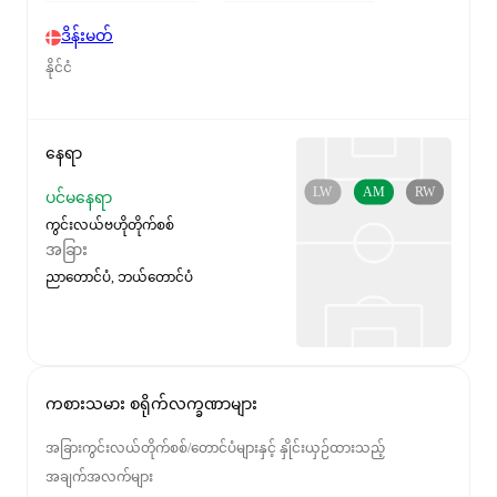
ဒိန်းမတ်
နိုင်ငံ
နေရာ
LW
AM
RW
ပင်မနေရာ
ကွင်းလယ်ဗဟိုတိုက်စစ်
အခြား
ညာတောင်ပံ, ဘယ်တောင်ပံ
ကစားသမား စရိုက်လက္ခဏာများ
အခြားကွင်းလယ်တိုက်စစ်/တောင်ပံများနှင့် နှိုင်းယှဉ်ထားသည့်
အချက်အလက်များ