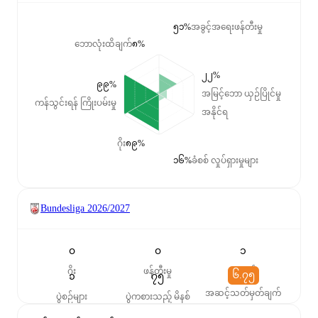
၅၁%
အခွင့်အရေးဖန်တီးမှု
ဘောလုံးထိချက်
၈%
၂၂%
၉၉%
အမြင့်ဘော ယှဉ်ပြိုင်မှု
ကန်သွင်းရန် ကြိုးပမ်းမှု
အနိုင်ရ
ဂိုး
၈၉%
၁၆%
ခံစစ် လှုပ်ရှားမှုများ
Bundesliga
2026/2027
၀
၀
၁
ဂိုး
ဖန်တီးမှု
ပွဲစတင်
၆.၇၅
၁
၇၅
အဆင့်သတ်မှတ်ချက်
ပွဲစဉ်များ
ပွဲကစားသည့် မိနစ်