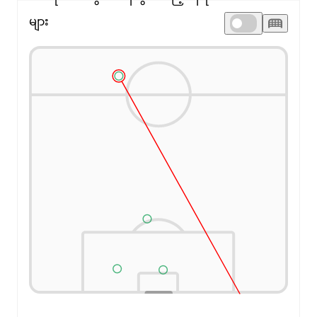
များ
ဂိုးပေါက်တည့်: ၀%