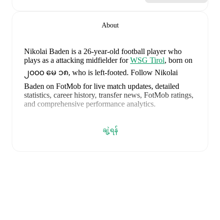
About
Nikolai Baden
is a 26-year-old football player who
plays as a attacking midfielder
for
WSG Tirol
, born on
၂၀၀၀ မေ ၁၈, who is left-footed
.
Follow Nikolai
Baden on FotMob for live match updates, detailed
statistics, career history, transfer news, FotMob ratings,
and comprehensive performance analytics.
In the
2026/2027
Bundesliga
season,
Nikolai Baden
ချဲ့ရန်
has recorded
0 goals, 0 assists, ၇၅ minutes, an average
FotMob rating of 6.75
.
Nikolai Baden
scores highly on
Matches
and
Started
compared to
attacking midfielders
in the
Bundesliga
.
Nikolai Baden
's
10
most recent matches are shown
below. Visit each match page for full details including
lineups, match events, and advanced statistics:
၂၀၂၆ ဩဂုတ် ၁
:
1
-
1
draw
at home vs
Sturm Graz