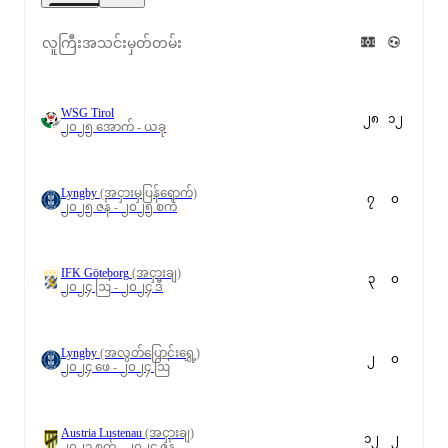
လူကြီးအသင်းမှတ်တမ်း
WSG Tirol
၂၈
၁၂
၂၀၂၅ အောက် - ယခု
Lyngby
(အငှားမှပြန်ရောက်)
၇
၀
၂၀၂၅ ဇန် - ၂၀၂၅ စက်
IFK Göteborg
(အငှားချ)
၃
၀
၂၀၂၄ ဩ - ၂၀၂၄ ဒီ
Lyngby
(အလွတ်ပြောင်းရွှေ့)
၂
၀
၂၀၂၄ ဖေ - ၂၀၂၄ ဩ
Austria Lustenau
(အငှားချ)
၁၂
၂
၂၀၂၃ စက် - ၂၀၂၄ ဇန်