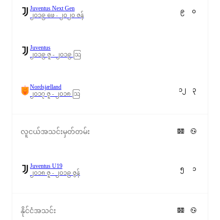
Juventus Next Gen
၉
၀
၂၀၁၉ ဖေ - ၂၀၂၀ ဇန်
Juventus
၂၀၁၉ ဇူ - ၂၀၁၉ ဩ
Nordsjælland
၁၂
၃
၂၀၁၇ ဇူ - ၂၀၁၈ ဩ
လူငယ်အသင်းမှတ်တမ်း
Juventus U19
၅
၁
၂၀၁၈ ဇူ - ၂၀၁၉ ဇွန်
နိုင်ငံအသင်း