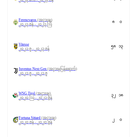
Ferencvaros
(အငှားချ)
၈
၀
၂၀၂၃ ဇန် - ၂၀၂၃ ဩ
Vitesse
၅၈
၁၃
၂၀၂၁ ဇူ - ၂၀၂၃ ဇန်
Juventus Next Gen
(အငှားမှပြန်ရောက်)
၂၀၂၁ ဇူ - ၂၀၂၁ ဇူ
WSG Tirol
(အငှားချ)
၃၂
၁၈
၂၀၂၀ ဩ - ၂၀၂၁ ဇွန်
Fortuna Sittard
(အငှားချ)
၂
၀
၂၀၂၀ ဇန် - ၂၀၂၀ ဇွန်