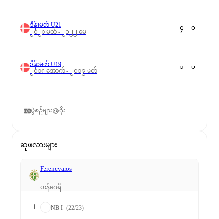
ဒိန်းမတ် U21
၄
၀
၂၀၂၁ မတ် - ၂၀၂၂ မေ
ဒိန်းမတ် U19
၁
၀
၂၀၁၈ အောက် - ၂၀၁၉ မတ်
ပွဲစဉ်များ
ဂိုး
ဆုဖလားများ
Ferencvaros
ဟန်ဂေရီ
1
NB I
(22/23)