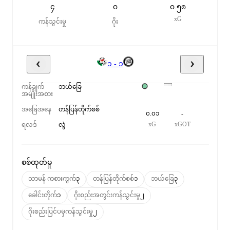
၄
၀
၀.၅၈
xG
ကန်သွင်းမှု
ဂိုး
၁ - ၁
ကန်ချက်
ဘယ်ခြေ
အမျိုးအစား
အခြေအနေ
တန်ပြန်တိုက်စစ်
၀.၀၁
-
xG
xGOT
ရလဒ်
လွဲ
စစ်ထုတ်မှု
သာမန် ကစားကွက်
၃
တန်ပြန်တိုက်စစ်
၁
ဘယ်ခြေ
၃
ခေါင်းတိုက်
၁
ဂိုးစည်းအတွင်းကန်သွင်းမှု
၂
ဂိုးစည်းပြင်ပမှကန်သွင်းမှု
၂