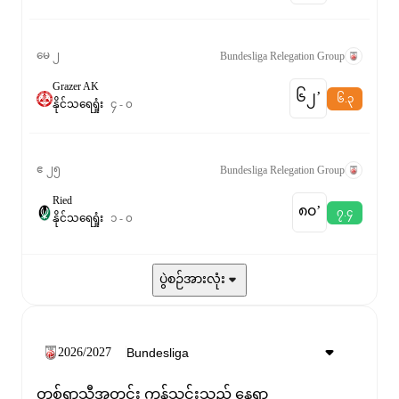
မေ ၂
Bundesliga Relegation Group
Grazer AK
၆၂‎’‎
၆.၃
နိုင်
သရေ
ရှုံး
၄
-
၀
ဧ ၂၅
Bundesliga Relegation Group
Ried
၈၀‎’‎
၇.၄
နိုင်
သရေ
ရှုံး
၁
-
၀
ပွဲစဉ်အားလုံး
2026/2027
တစ်ရာသီအတွင်း ကန်သွင်းသည့် နေရာ