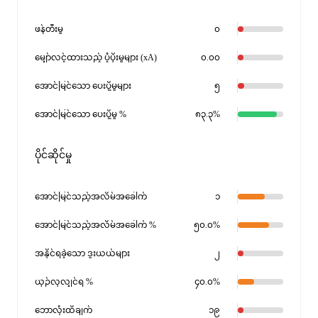
ဖန်တီးမှု
၀
မျှော်လင့်ထားသည့် ပံ့ပိုးမှုများ (xA)
၀.၀၀
အောင်မြင်သော ပေးပို့မှုများ
၅
အောင်မြင်သော ပေးပို့မှု %
၈၃.၃%
ပိုင်ဆိုင်မှု
အောင်မြင်သည့်အလိမ်အခေါက်
၁
အောင်မြင်သည့်အလိမ်အခေါက် %
၅၀.၀%
အနိုင်ရခဲ့သော ဒူးယယ်များ
၂
ယှဉ်လုလျှင်ရ %
၄၀.၀%
ဘောလုံးထိချက်
၁၉