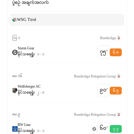
ပွဲစဉ် အချက်အလက်
WSG Tirol
ဩ ၁
Bundesliga
Sturm Graz
၇၅‎’‎
၆.၈
နိုင်
သရေ
ရှုံး
၁
-
၁
မေ ၁၆
Bundesliga Relegation Group
Wolfsberger AC
၉၀‎’‎
၆.၅
နိုင်
သရေ
ရှုံး
၂
-
၀
မေ ၉
Bundesliga Relegation Group
BW Linz
၆၀‎’‎
၇.၃
နိုင်
သရေ
ရှုံး
၁
-
၁