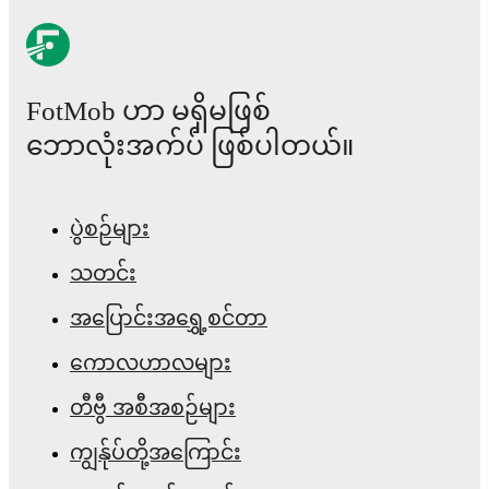
match history, and international career data.
Throughout their career,
Nikolai Baden
has won
2
titles
:
NB I (2022/2023)
with
Ferencvaros
and
Tipsport
Malta Cup (2021)
with
WSG Tirol
.
FotMob ဟာ မရှိမဖြစ်
Nikolai Baden
has competed in
Bundesliga
,
1.
ဘောလုံးအက်ပ် ဖြစ်ပါတယ်။
Division
,
Superligaen
,
Allsvenskan
,
NB I
,
Eredivisie
,
Europa League
,
EURO U21
,
and
Conference League
.
Each league page on FotMob provides comprehensive
coverage including standings, fixtures, top scorers, and
detailed team statistics.
ပွဲစဉ်များ
FotMob provides comprehensive coverage of
Nikolai
သတင်း
Baden
, including career statistics, match-by-match
ratings, transfer history, market value trends, and
detailed performance analytics.
Follow Nikolai Baden
အပြောင်းအရွှေ့စင်တာ
to receive notifications about upcoming matches, goals,
and other key events.
ကောလဟာလများ
တီဗွီ အစီအစဉ်များ
ကျွန်ုပ်တို့အကြောင်း