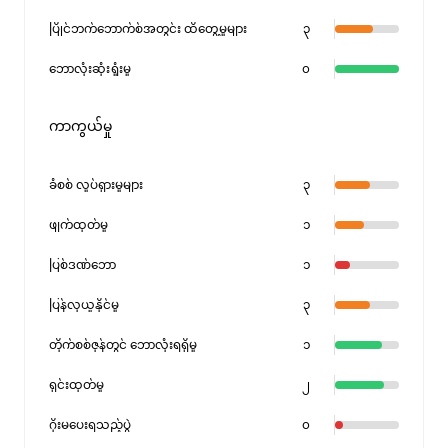
ပြိုင်ဘက်ဘောက်စ်အတွင်း ထိတွေ့မှုများ
၃
ဘောလုံးဆုံးရှုံးမှု
၀
ကာကွယ်မှု
ခံစစ် လှုပ်ရှားမှုများ
၃
ဖျက်ထုတ်မှု
၁
ပြစ်ဒဏ်ဘော
၁
ပြန်လုယူနိုင်မှု
၃
တိုက်စစ်ဇုန်တွင် ဘောလုံးရရှိမှု
၁
ရှင်းထုတ်မှု
၂
ဂိုးမပေးရသည့်ပွဲ
၀