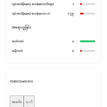
ကွင်းပေါ်ရှိနေစဉ် ပေးခဲ့ရသောဂိုးများ
၁
ကွင်းပေါ်ရှိနေစဉ် ပေးခဲ့ရသော xG
၁.၇၉
အရေးယူခြင်း
အဝါကတ်
၀
အနီကတ်
၀
ကစားသမားဘဝ
အသင်း
ရာသီ