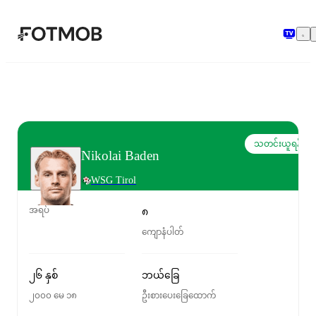
အဓိကအကြောင်းအရာသို့ ကျော်သွားရန်
သတင်းယူရန်
Nikolai Baden
WSG Tirol
အရပ်
၈
ကျောနံပါတ်
၂၆ နှစ်
ဘယ်ခြေ
၂၀၀၀ မေ ၁၈
ဦးစားပေးခြေထောက်