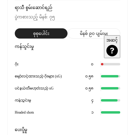
ရာသီ စွမ်းဆောင်ရည်
ပွဲကစားသည့် မိနစ်
:
၇၅
စုစုပေါင်း
မိနစ် ၉၀ ပျမ်းမျှ
အဆင့်
ကန်သွင်းမှု
ဂိုး
၀
မျှော်လင့်ထားသည့် ဂိုးများ (xG)
၀.၅၈
ပင်နယ်တီမဟုတ်သည့် xG
၀.၅၈
ကန်သွင်းမှု
၄
Headed shots
၁
ပေးပို့မှု