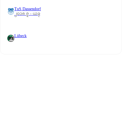
TuS Dassendorf
၂၀၁၈ ဇူ - ယခု
Lübeck