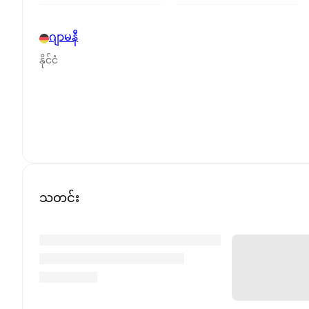
ဂျာမနီ
နိုင်ငံ
သတင်း