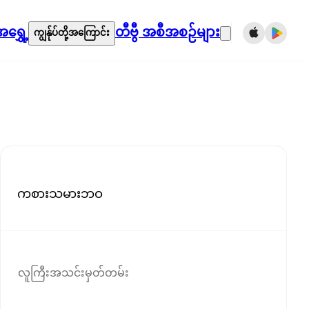
ရွှေ့
တီဗွီ အစီအစဉ်များ
ကျွန်ုပ်တို့အကြောင်း
ကစားသမားဘဝ
လူကြီးအသင်းမှတ်တမ်း