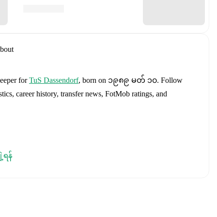
bout
keeper
for
TuS Dassendorf
, born on ၁၉၈၉ မတ် ၁၀
.
Follow
tics, career history, transfer news, FotMob ratings, and
s
Manuel Neuer
,
Antonio Rüdiger
,
Waldemar Anton
,
Jonathan
ျဲ့ရန်
n Goretzka
,
Jamie Leweling
,
Jamal Musiala
,
Nick Woltemade
,
terbeck
,
Angelo Stiller
,
Florian Wirtz
,
Nathaniel Brown
,
Leroy
Nmecha
,
Malick Thiaw
,
Assan Ouédraogo
,
and
Deniz Undav
.
ics, match history, and international career data.
including career statistics, match-by-match ratings, transfer
s.
Follow Tobias Braun to receive notifications about upcoming