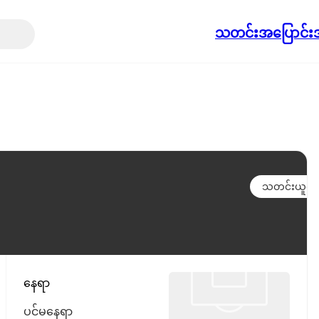
သတင်း
အပြောင်းအ
သတင်းယူရန်
နေရာ
ပင်မနေရာ