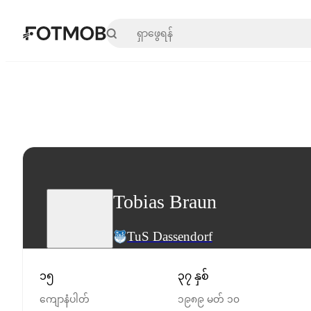
အဓိကအကြောင်းအရာသို့ ကျော်သွားရန်
Tobias Braun
TuS Dassendorf
၁၅
၃၇ နှစ်
ကျောနံပါတ်
၁၉၈၉ မတ် ၁၀