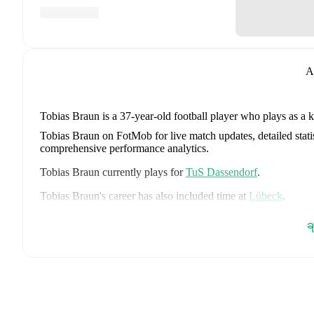
A
Tobias Braun
is a 37-year-old football player who plays as a 
Tobias Braun on FotMob for live match updates, detailed statis
comprehensive performance analytics.
Tobias Braun
currently plays for
TuS Dassendorf
.
Tobias Braun
's career has also included time at
Lübeck
.
Tobias Braun
is from
Germany
, and the
national team include
ခ
Tah
,
Aleksandar Pavlovic
,
Joshua Kimmich
,
Kai Havertz
,
Leo
Oliver Baumann
,
Pascal Groß
,
Maximilian Beier
,
Nico Schlot
Sané
,
Nadiem Amiri
,
Alexander Nübel
,
David Raum
,
Felix 
Explore each player's page on FotMob for comprehensive statist
FotMob provides comprehensive coverage of
Tobias Braun
, 
history, market value trends, and detailed performance analytic