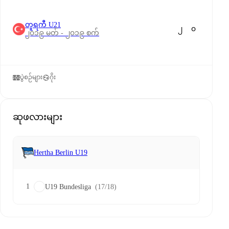
တူရကီ U21
၂
၀
၂၀၁၉ မတ် - ၂၀၁၉ စက်
ပွဲစဉ်များ
ဂိုး
ဆုဖလားများ
Hertha Berlin U19
1
U19 Bundesliga
(17/18)