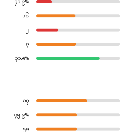
၄၀.၉%
၁၆
၂
၇
၃၁.၈%
၁၇
၄၅.၉%
၅၈