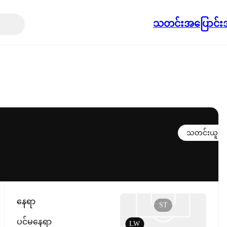
သတင်း
အပြောင်းအ
သတင်းယူရန်
နေရာ
ST
ပင်မနေရာ
LW