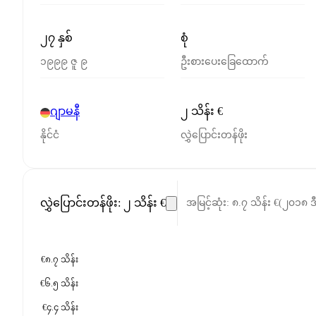
၂၇ နှစ်
စုံ
၁၉၉၉ ဇူ ၉
ဦးစားပေးခြေထောက်
ဂျာမနီ
၂ သိန်း €
နိုင်ငံ
လွှဲပြောင်းတန်ဖိုး
လွှဲပြောင်းတန်ဖိုး
:
၂ သိန်း €
အမြင့်ဆုံး
:
၈.၇ သိန်း €
(
၂၀၁၈ ဒ
€၈.၇ သိန်း
€၆.၅ သိန်း
€၄.၄ သိန်း