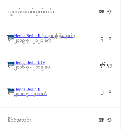
လူငယ်အသင်းမှတ်တမ်း
Hertha Berlin II
(အငှားမှပြန်ရောက်)
၃
၀
၂၀၁၉ ဇူ - ၂၀၂၀ စက်
Hertha Berlin U19
၅၆
၄၇
၂၀၁၆ ဇူ - ၂၀၁၉ ဖေ
Hertha Berlin II
၂
၀
၂၀၁၈ ဇူ - ၂၀၁၈ ဒီ
နိုင်ငံအသင်း