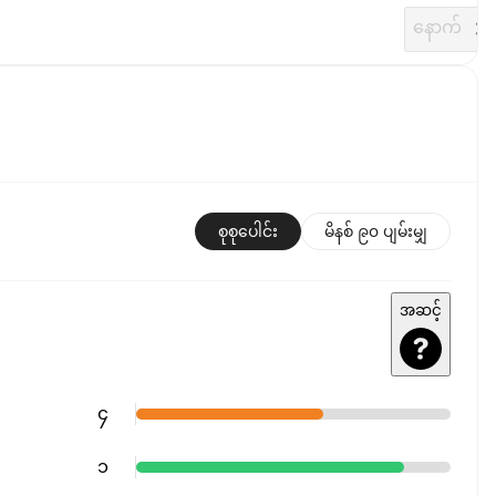
နောက်
စုစုပေါင်း
မိနစ် ၉၀ ပျမ်းမျှ
အဆင့်
၄
၁