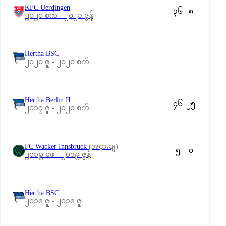
KFC Uerdingen
၃၆
၈
၂၀၂၀ စက် - ၂၀၂၁ ဇွန်
Hertha BSC
၂၀၂၀ ဇူ - ၂၀၂၀ စက်
Hertha Berlin II
၄၆
၂၅
၂၀၁၇ ဇူ - ၂၀၂၀ စက်
FC Wacker Innsbruck
(အငှားချ)
၅
၀
၂၀၁၉ ဖေ - ၂၀၁၉ ဇွန်
Hertha BSC
၂၀၁၈ ဇူ - ၂၀၁၈ ဇူ