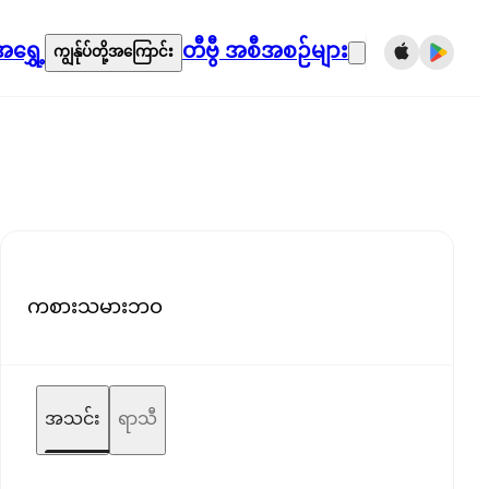
ရွှေ့
တီဗွီ အစီအစဉ်များ
ကျွန်ုပ်တို့အကြောင်း
ကစားသမားဘဝ
အသင်း
ရာသီ