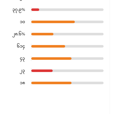
၃၇.၉%
၁၀
၂၈.၆%
၆၁၄
၄၃
၂၃
၁၈