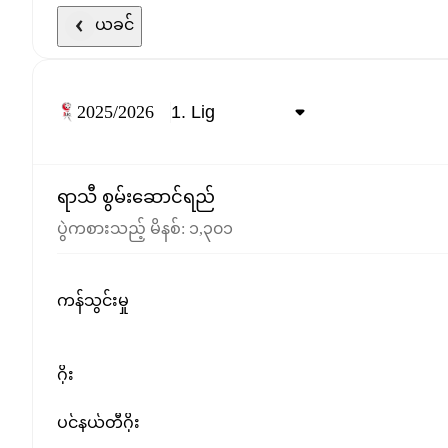
ယခင်
2025/2026
ရာသီ စွမ်းဆောင်ရည်
ပွဲကစားသည့် မိနစ်
:
၁,၃၀၁
ကန်သွင်းမှု
ဂိုး
ပင်နယ်တီဂိုး