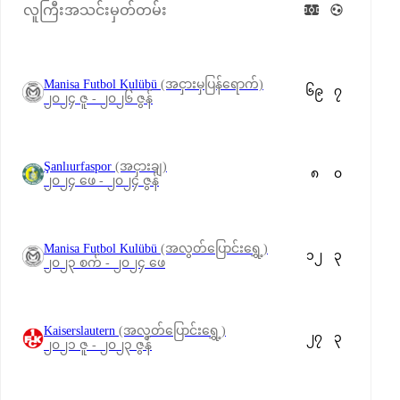
လူကြီးအသင်းမှတ်တမ်း
Manisa Futbol Kulübü
(အငှားမှပြန်ရောက်)
၆၉
၇
၂၀၂၄ ဇူ - ၂၀၂၆ ဇွန်
Şanlıurfaspor
(အငှားချ)
၈
၀
၂၀၂၄ ဖေ - ၂၀၂၄ ဇွန်
Manisa Futbol Kulübü
(အလွတ်ပြောင်းရွှေ့)
၁၂
၃
၂၀၂၃ စက် - ၂၀၂၄ ဖေ
Kaiserslautern
(အလွတ်ပြောင်းရွှေ့)
၂၇
၃
၂၀၂၁ ဇူ - ၂၀၂၃ ဇွန်