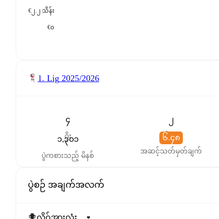
€၂.၂ သိန်း
€၀
1. Lig
2025/2026
၄
၂
ဂိုး
ဖန်တီးမှု
၆.၄၈
၁,၃၀၁
အဆင့်သတ်မှတ်ချက်
ပွဲကစားသည့် မိနစ်
ပွဲစဉ် အချက်အလက်