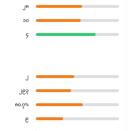
၂၈
၁၀
၄
၂
၂၉၃
၈၀.၇%
၉