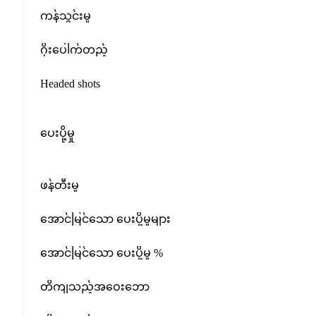
ကန်သွင်းမှု
ဂိုးပေါက်တည့်
Headed shots
ပေးပို့မှု
ဖန်တီးမှု
အောင်မြင်သော ပေးပို့မှုများ
အောင်မြင်သော ပေးပို့မှု %
တိကျသည့်အဝေးဘော