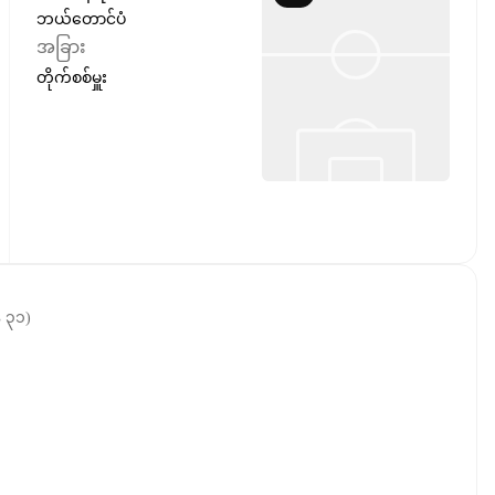
ဘယ်တောင်ပံ
အခြား
တိုက်စစ်မှူး
ီ ၃၁
)