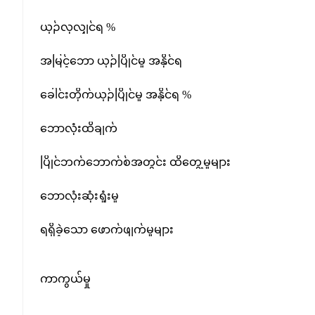
ယှဉ်လုလျှင်ရ %
အမြင့်ဘော ယှဉ်ပြိုင်မှု အနိုင်ရ
ခေါင်းတိုက်ယှဉ်ပြိုင်မှု အနိုင်ရ %
ဘောလုံးထိချက်
ပြိုင်ဘက်ဘောက်စ်အတွင်း ထိတွေ့မှုများ
ဘောလုံးဆုံးရှုံးမှု
ရရှိခဲ့သော ဖောက်ဖျက်မှုများ
ကာကွယ်မှု