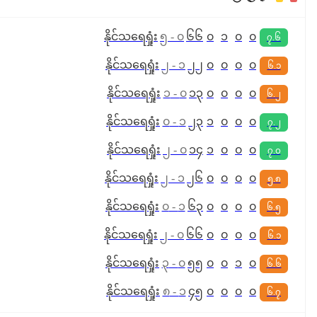
နိုင်
သရေ
ရှုံး
၅
-
၀
၆၆
၀
၁
၀
၀
၇.၆
နိုင်
သရေ
ရှုံး
၂
-
၁
၂၂
၀
၀
၀
၀
၆.၁
နိုင်
သရေ
ရှုံး
၁
-
၀
၁၃
၀
၀
၀
၀
၆.၂
နိုင်
သရေ
ရှုံး
၀
-
၁
၂၃
၁
၀
၀
၀
၇.၂
နိုင်
သရေ
ရှုံး
၂
-
၀
၁၄
၁
၀
၀
၀
၇.၀
နိုင်
သရေ
ရှုံး
၂
-
၁
၂၆
၀
၀
၀
၀
၅.၈
နိုင်
သရေ
ရှုံး
၀
-
၁
၆၃
၀
၀
၀
၀
၆.၅
နိုင်
သရေ
ရှုံး
၂
-
၀
၆၆
၀
၀
၀
၀
၆.၁
နိုင်
သရေ
ရှုံး
၃
-
၀
၅၅
၀
၀
၁
၀
၆.၆
နိုင်
သရေ
ရှုံး
၈
-
၁
၄၅
၀
၀
၀
၀
၆.၇