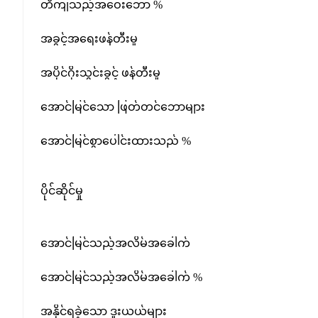
တိကျသည့်အဝေးဘော %
အခွင့်အရေးဖန်တီးမှု
အပိုင်ဂိုးသွင်းခွင့် ဖန်တီးမှု
အောင်မြင်သော ဖြတ်တင်ဘောများ
အောင်မြင်စွာပေါင်းထားသည် %
ပိုင်ဆိုင်မှု
အောင်မြင်သည့်အလိမ်အခေါက်
အောင်မြင်သည့်အလိမ်အခေါက် %
အနိုင်ရခဲ့သော ဒူးယယ်များ