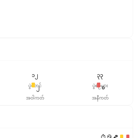
၁၂
၃၃
ပွဲစတင်
ပွဲစဉ်များ
၂
၀
အဝါကတ်
အနီကတ်