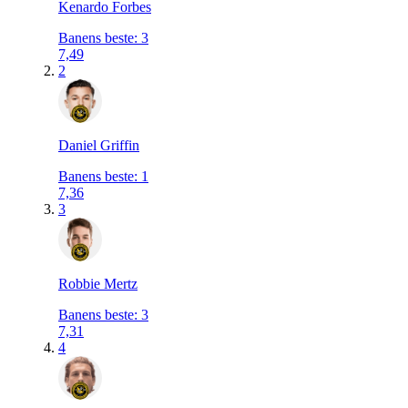
Kenardo Forbes
Banens beste
:
3
7,49
2
Daniel Griffin
Banens beste
:
1
7,36
3
Robbie Mertz
Banens beste
:
3
7,31
4