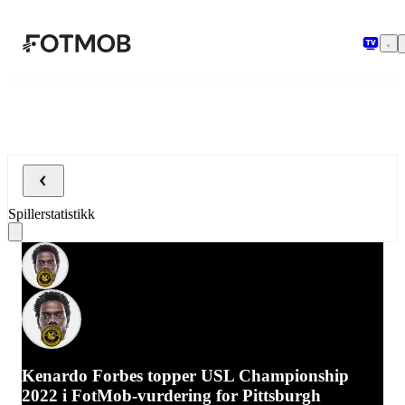
Hopp til hovedinnholdet
Spillerstatistikk
Kenardo Forbes topper USL Championship
2022 i FotMob-vurdering for Pittsburgh