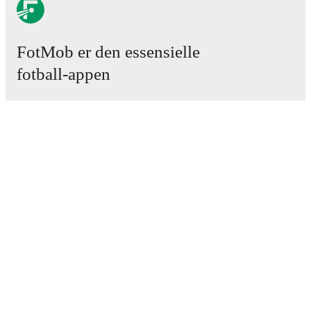
FotMob er den essensielle
fotball-appen
Kamper
Nyheter
Overgangssenter
Rykter
TV-oversikt
Om oss
Karriere
Annonser
Lineup Builder
FAQ
FIFA-ranking menn
FIFA-ranking kvinner
Predictor