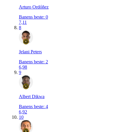
Arturo Ordóñez
Banens beste
:
0
7,11
8
Jelani Peters
Banens beste
:
2
6,98
9
Albert Dikwa
Banens beste
:
4
6,92
10