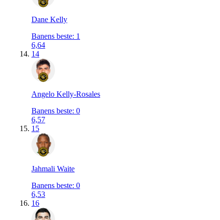
Dane Kelly
Banens beste
:
1
6,64
14
Angelo Kelly-Rosales
Banens beste
:
0
6,57
15
Jahmali Waite
Banens beste
:
0
6,53
16