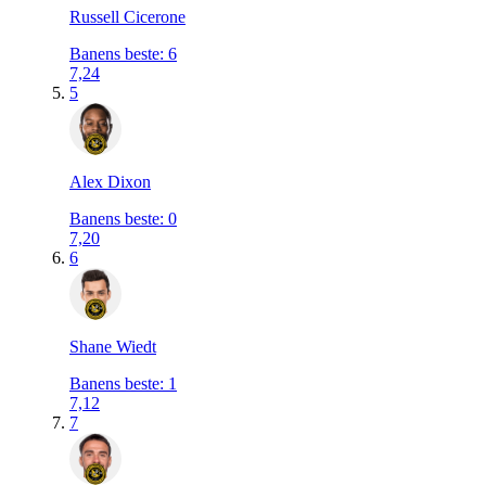
Russell Cicerone
Banens beste
:
6
7,24
5
Alex Dixon
Banens beste
:
0
7,20
6
Shane Wiedt
Banens beste
:
1
7,12
7