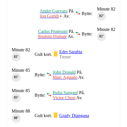
Minute 82
Ander Guevara
På.
Bytte:
Jon Guridi
Av.
82‎’‎
Minute 82
Carlos Protesoni
På.
Bytte:
Ibrahim Diabate
Av.
82‎’‎
Minute 82
Eder Sarabia
Gult kort.
Trener
82‎’‎
Minute 85
John Donald
På.
Bytte:
Marc Aguado
Av.
85‎’‎
Minute 85
Buba Sangaré
På.
Bytte:
Victor Chust
Av.
85‎’‎
Minute 88
Gult kort.
Grady Diangana
88‎’‎