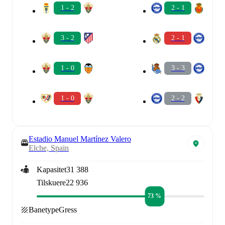
1 - 2
2 - 1
3 - 2
2 - 1
1 - 0
3 - 3
1 - 0
2 - 2
Estadio Manuel Martínez Valero
Elche, Spain
Kapasitet
31 388
Tilskuere
22 936
73 %
Banetype
Gress