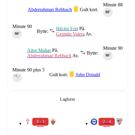
Minute 88
Abderrahman Rebbach
Gult kort.
88‎’‎
Minute 90
Héctor Fort
På.
Bytte:
Germán Valera
Av.
90‎’‎
Minute 90
Aitor Mañas
På.
Bytte:
Abderrahman Rebbach
Av.
90‎’‎
Minute 90 plus 5
Gult kort.
John Donald
+5
90‎’‎
Lagform
3 - 1
2 - 4