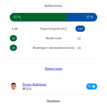
Ballbesittelse
65 %
35 %
Expected goals (xG)
1,39
2,05
Skudd totalt
16
12
Berøringer i motstanderens boks
28
23
Banens beste
Álvaro Rodriguez
8,5
Elche
Hendelser