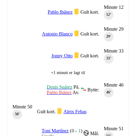
Minute 12
Pablo Ibánez
Gult kort.
12‎’‎
Minute 29
Antonio Blanco
Gult kort.
29‎’‎
Minute 33
Jonny Otto
Gult kort.
33‎’‎
+1 minutt er lagt til
Minute 46
Denis Suárez
På.
Bytte:
Pablo Ibánez
Av.
46‎’‎
Minute 50
Gult kort.
Aleix Febas
50‎’‎
Minute 51
Toni Martínez
(
0
-
1
)
Mål.