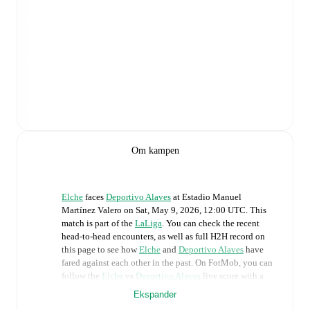
Om kampen
Elche
faces
Deportivo Alaves
at
Estadio Manuel
Martínez Valero
on
Sat, May 9, 2026, 12:00 UTC
.
This
match is part of the
LaLiga
. You can check the recent
head-to-head encounters, as well as full H2H record on
this page to see how
Elche
and
Deportivo Alaves
have
fared against each other in the past. On FotMob, you can
follow the
Elche
vs
Deportivo Alaves
live score with a
full set of match features, including:
Ekspander