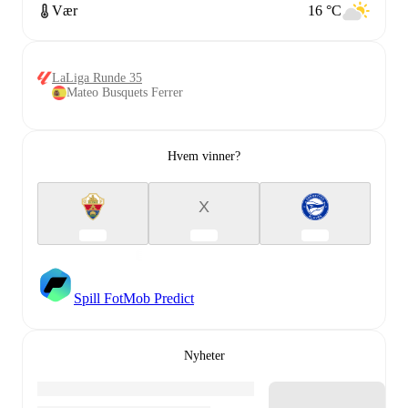
Vær
16 °C
LaLiga Runde 35
Mateo Busquets Ferrer
Hvem vinner?
X
Spill FotMob Predict
Nyheter