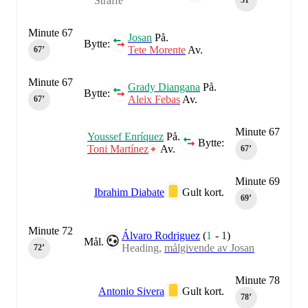
Straffe
51‎’‎
Minute 67
Josan
På.
Bytte:
Tete Morente
Av.
67‎’‎
Minute 67
Grady Diangana
På.
Bytte:
Aleix Febas
Av.
67‎’‎
Minute 67
Youssef Enríquez
På.
Bytte:
Toni Martínez
Av.
67‎’‎
Minute 69
Ibrahim Diabate
Gult kort.
69‎’‎
Minute 72
Álvaro Rodriguez
(
1
-
1
)
Mål.
Heading,
målgivende av Josan
72‎’‎
Minute 78
Antonio Sivera
Gult kort.
78‎’‎