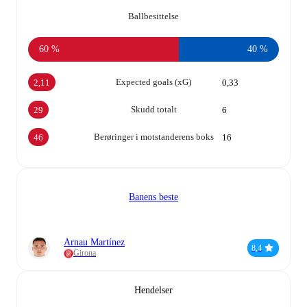
Ballbesittelse
60 %
40 %
Expected goals (xG)
2,11
0,33
Skudd totalt
29
6
Berøringer i motstanderens boks
46
16
Banens beste
Arnau Martínez
8,4
Girona
Hendelser