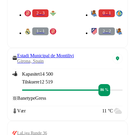
2 - 3
0 - 1
1 - 1
2 - 2
Estadi Municipal de Montilivi
Girona, Spain
Kapasitet
14 500
Tilskuere
12 519
86 %
Banetype
Gress
Vær
11 °C
LaLiga Runde 36