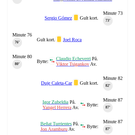
Minute 73
Sergio Gómez
Gult kort.
73‎’‎
Minute 76
Gult kort.
Joel Roca
76‎’‎
Minute 80
Claudio Echeverri
På.
Bytte:
Viktor Tsigankov
Av.
80‎’‎
Minute 82
Duje Caleta-Car
Gult kort.
82‎’‎
Minute 87
Igor Zubeldia
På.
Bytte:
Yangel Herrera
Av.
87‎’‎
Minute 87
Beñat Turrientes
På.
Bytte:
Jon Aramburu
Av.
87‎’‎