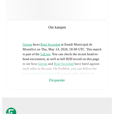
Om kampen
Girona
faces
Real Sociedad
at
Estadi Municipal de
Montilivi
on
Thu, May 14, 2026, 18:00 UTC
.
This match
is part of the
LaLiga
. You can check the recent head-to-
head encounters, as well as full H2H record on this page
to see how
Girona
and
Real Sociedad
have fared against
each other in the past. On FotMob, you can follow the
Girona
vs
Real Sociedad
live score with a full set of
match features, including:
Ekspander
Live updates: Every goal, card, substitution and key
moment instantly delivered on FotMob.
Real-time extensive stats powered by Opta:
Possession, shots, corners, big chances created, xG,