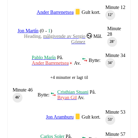
Minute 12
Ander Barrenetxea
Gult kort.
12‎’‎
Minute
Jon Martín
(
0
-
1
)
28
Heading,
målgivende av Sergio
Mål.
Gómez
28‎’‎
Minute 34
Pablo Marín
På.
Bytte:
Ander Barrenetxea
Av.
34‎’‎
+4 minutter er lagt til
Minute 46
Cristhian Stuani
På.
Bytte:
Bryan Gil
Av.
46‎’‎
Minute 53
Jon Aramburu
Gult kort.
53‎’‎
Minute 57
Carlos Soler
På.