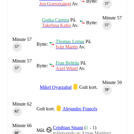
Bytte:
Jon Gorrotxategi
Av.
57‎’‎
Minute 57
Gorka Carrera
På.
Bytte:
Takefusa Kubo
Av.
57‎’‎
Minute 57
Thomas Lemar
På.
Bytte:
Iván Martin
Av.
57‎’‎
Minute 57
Fran Beltrán
På.
Bytte:
Axel Witsel
Av.
57‎’‎
Minute 59
Mikel Oyarzabal
Gult kort.
59‎’‎
Minute 62
Gult kort.
Alejandro Francés
62‎’‎
Minute 66
Cristhian Stuani
(
1
-
1
)
Mål.
målgivende av Arnau Martínez
66‎’‎