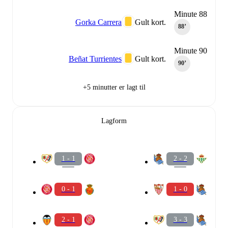
Minute 88
Gorka Carrera
Gult kort.
88‎’‎
Minute 90
Beñat Turrientes
Gult kort.
90‎’‎
+5 minutter er lagt til
Lagform
1 - 1
2 - 2
0 - 1
1 - 0
2 - 1
3 - 3