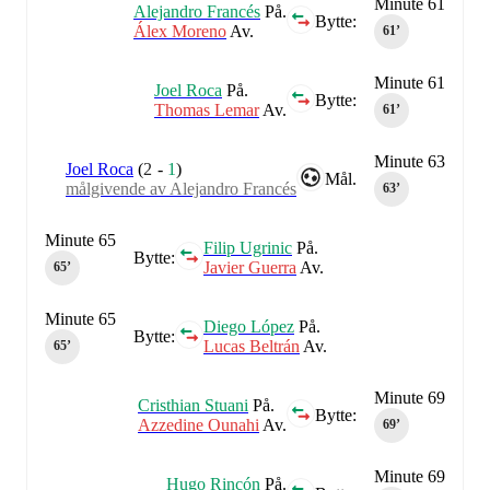
Minute 61
Alejandro Francés
På.
Bytte:
Álex Moreno
Av.
61‎’‎
Minute 61
Joel Roca
På.
Bytte:
Thomas Lemar
Av.
61‎’‎
Minute 63
Joel Roca
(
2
-
1
)
Mål.
målgivende av Alejandro Francés
63‎’‎
Minute 65
Filip Ugrinic
På.
Bytte:
Javier Guerra
Av.
65‎’‎
Minute 65
Diego López
På.
Bytte:
Lucas Beltrán
Av.
65‎’‎
Minute 69
Cristhian Stuani
På.
Bytte:
Azzedine Ounahi
Av.
69‎’‎
Minute 69
Hugo Rincón
På.