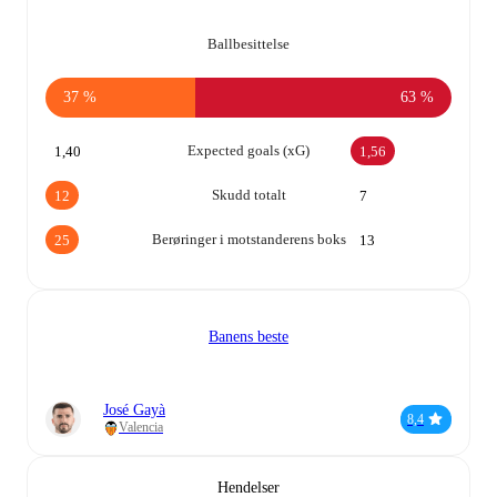
Ballbesittelse
37 %
63 %
Expected goals (xG)
1,40
1,56
Skudd totalt
12
7
Berøringer i motstanderens boks
25
13
Banens beste
José Gayà
8,4
Valencia
Hendelser