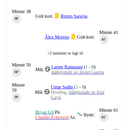
Minute 38
Gult kort.
Renzo Saravia
38‎’‎
Minute 41
Álex Moreno
Gult kort.
41‎’‎
+2 minutter er lagt til
Minute 50
Largie Ramazani
(
1
-
0
)
Mål.
målgivende av Javier Guerra
50‎’‎
Minute
Umar Sadiq
(
2
-
0
)
59
Mål.
Heading,
målgivende av José
Gayà
59‎’‎
Minute 61
Bryan Gil
På.
Bytte:
Claudio Echeverri
Av.
61‎’‎