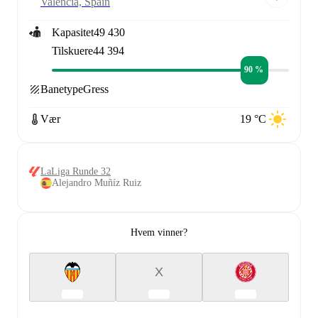
Valencia, Spain
Kapasitet
49 430
Tilskuere
44 394
90 %
Banetype
Gress
Vær
19 °C
LaLiga Runde 32
Alejandro Muñíz Ruiz
Hvem vinner?
X