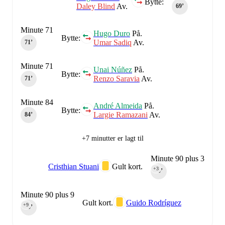
Bytte:
Daley Blind
Av.
69‎’‎
Minute 71
Hugo Duro
På.
Bytte:
Umar Sadiq
Av.
71‎’‎
Minute 71
Unai Núñez
På.
Bytte:
Renzo Saravia
Av.
71‎’‎
Minute 84
André Almeida
På.
Bytte:
Largie Ramazani
Av.
84‎’‎
+7 minutter er lagt til
Minute 90 plus 3
Cristhian Stuani
Gult kort.
+3
90‎’‎
Minute 90 plus 9
Gult kort.
Guido Rodríguez
+9
90‎’‎