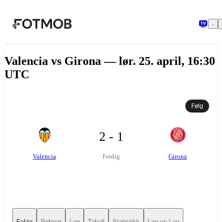
Hopp til hovedinnholdet
Valencia vs Girona — lør. 25. april, 16:30
UTC
Følg
2 - 1
Valencia
Girona
Ferdig
Fakta
Referat
Lag
Tabell
Statistikk
Lag vs Lag