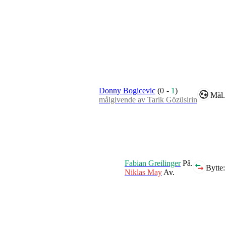
Donny Bogicevic
(
0
-
1
)
Mål.
målgivende av Tarik Gözüsirin
Fabian Greilinger
På.
Bytte:
Niklas May
Av.