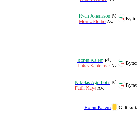
Ryan Johansson
På.
Bytte:
Moritz Flotho
Av.
Robin Kalem
På.
Bytte:
Lukas Schleimer
Av.
Nikolas Agrafiotis
På.
Bytte:
Fatih Kaya
Av.
Robin Kalem
Gult kort.