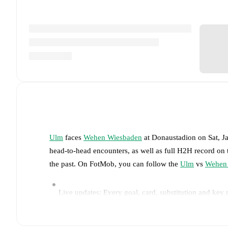
Ulm
faces
Wehen Wiesbaden
at
Donaustadion
on
Sat, 
head-to-head encounters, as well as full H2H record on
the past. On FotMob, you can follow the
Ulm
vs
Wehen
Live updates: Every goal, card, substitution and key
Real-time extensive stats powered by Opta: Possessi