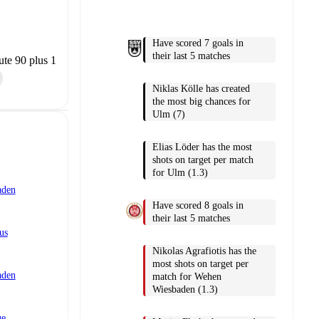
Have scored 7 goals in
their last 5 matches
te 90 plus 1
Niklas Kölle has created
the most big chances for
Ulm (7)
Elias Löder has the most
shots on target per match
for Ulm (1.3)
aden
Have scored 8 goals in
their last 5 matches
us
Nikolas Agrafiotis has the
most shots on target per
aden
match for Wehen
Wiesbaden (1.3)
ue