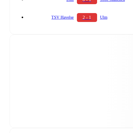
2 - 1
TSV Havelse
Ulm