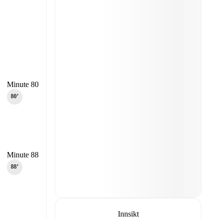
Minute 80
80‎’‎
Minute 88
88‎’‎
Innsikt