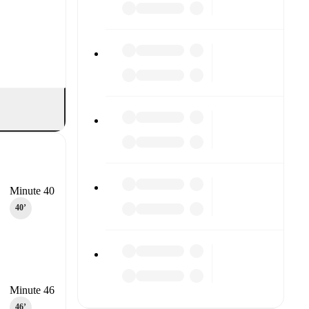
Minute 40
40‎’‎
Minute 46
46‎’‎