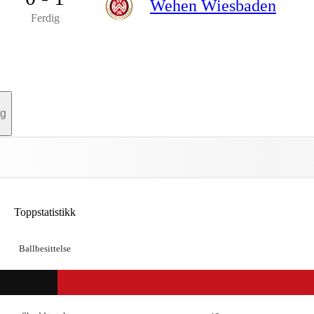
Wehen Wiesbaden
Ferdig
ag
Toppstatistikk
Ballbesittelse