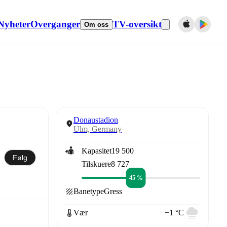
Nyheter
Overganger
TV-oversikt
Om oss
Donaustadion
Ulm, Germany
Kapasitet
19 500
Følg
Tilskuere
8 727
45 %
Banetype
Gress
Vær
−1 °C