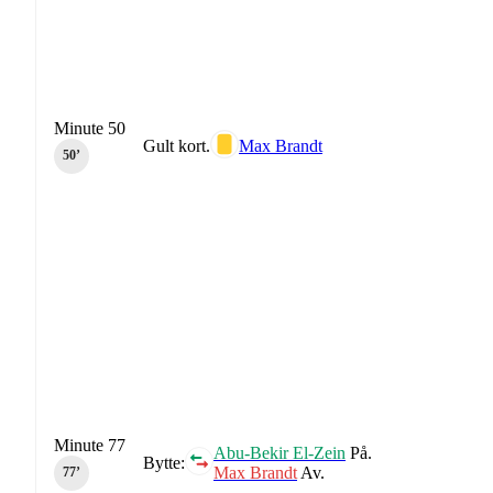
Minute 50
Gult kort.
Max Brandt
50‎’‎
Minute 77
Abu-Bekir El-Zein
På.
Bytte:
Max Brandt
Av.
77‎’‎