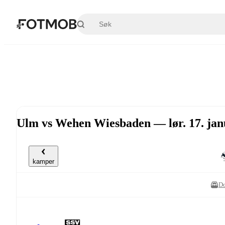
Hopp til hovedinnholdet
Ulm vs Wehen Wiesbaden — lør. 17. jan
kamper
Do