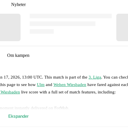
Nyheter
Om kampen
Jan 17, 2026, 13:00 UTC
.
This match is part of the
3. Liga
. You can chec
 this page to see how
Ulm
and
Wehen Wiesbaden
have fared against each
 Wiesbaden
live score with a full set of match features, including:
 moment instantly delivered on FotMob.
Ekspander
on, shots, corners, big chances created, xG, momentum, and shot maps.