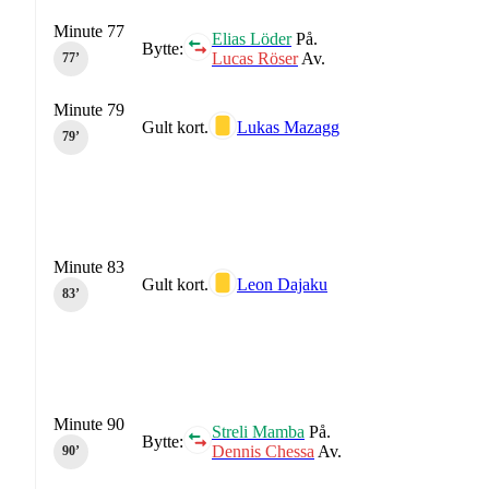
Minute 77
Elias Löder
På.
Bytte:
Lucas Röser
Av.
77‎’‎
Minute 79
Gult kort.
Lukas Mazagg
79‎’‎
Minute 83
Gult kort.
Leon Dajaku
83‎’‎
Minute 90
Streli Mamba
På.
Bytte:
Dennis Chessa
Av.
90‎’‎