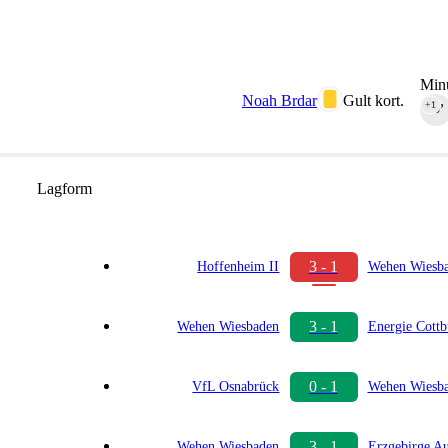
Minu
Noah Brdar
Gult kort.
+1
90‎’‎
Lagform
3 - 1
Hoffenheim II
Wehen Wiesb
3 - 1
Wehen Wiesbaden
Energie Cottb
0 - 1
VfL Osnabrück
Wehen Wiesb
3 - 1
Wehen Wiesbaden
Erzgebirge A