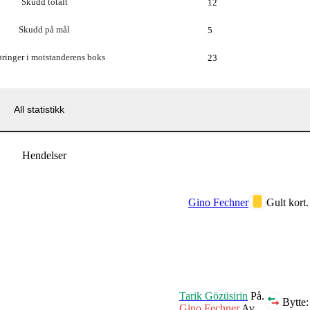
Skudd totalt
12
Skudd på mål
5
ringer i motstanderens boks
23
All statistikk
Hendelser
Gino Fechner
Gult kort.
Tarik Gözüsirin
På.
Bytte:
Gino Fechner
Av.