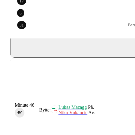
17
6
Berø
31
Minute 46
Lukas Mazagg
På.
Bytte:
Niko Vukancic
Av.
46‎’‎