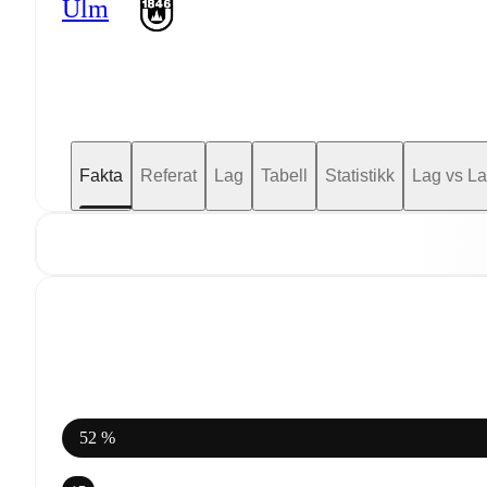
Ulm
Fakta
Referat
Lag
Tabell
Statistikk
Lag vs L
52 %