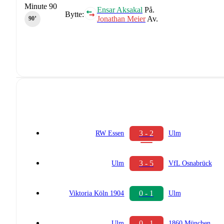
Minute 90
Ensar Aksakal
På.
Bytte:
Jonathan Meier
Av.
90‎’‎
3 - 2
RW Essen
Ulm
3 - 5
Ulm
VfL Osnabrück
0 - 1
Viktoria Köln 1904
Ulm
0 - 1
Ulm
1860 München