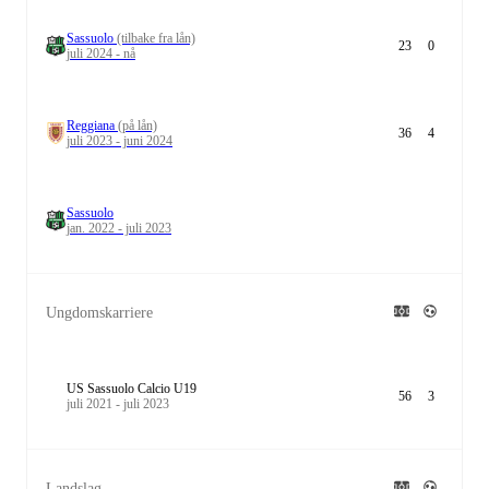
Sassuolo
(tilbake fra lån)
23
0
juli 2024 - nå
Reggiana
(på lån)
36
4
juli 2023 - juni 2024
Sassuolo
jan. 2022 - juli 2023
Ungdomskarriere
US Sassuolo Calcio U19
56
3
juli 2021 - juli 2023
Landslag