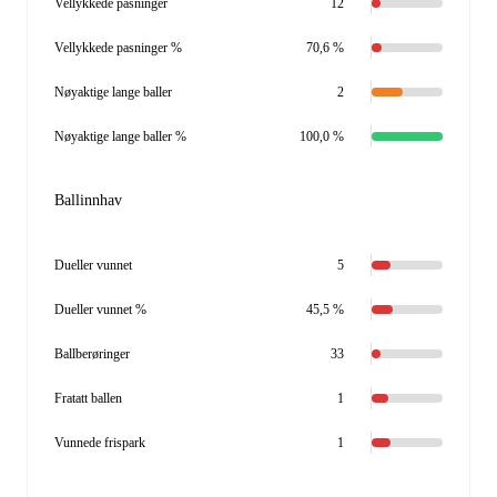
Vellykkede pasninger
12
Vellykkede pasninger %
70,6 %
Nøyaktige lange baller
2
Nøyaktige lange baller %
100,0 %
Ballinnhav
Dueller vunnet
5
Dueller vunnet %
45,5 %
Ballberøringer
33
Fratatt ballen
1
Vunnede frispark
1