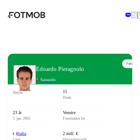
Hopp til hovedinnholdet
Følg
Edoardo Pieragnolo
Sassuolo
15
Høyde
Drakt
23 år
Venstre
3. jan. 2003
Foretrukket fot
Italia
2 mill. €
Land
Overgangsverdi