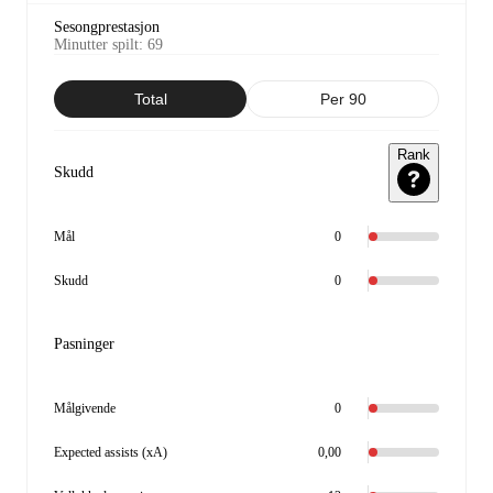
Sesongprestasjon
Minutter spilt
:
69
Total
Per 90
Rank
Skudd
Mål
0
Skudd
0
Pasninger
Målgivende
0
Expected assists (xA)
0,00