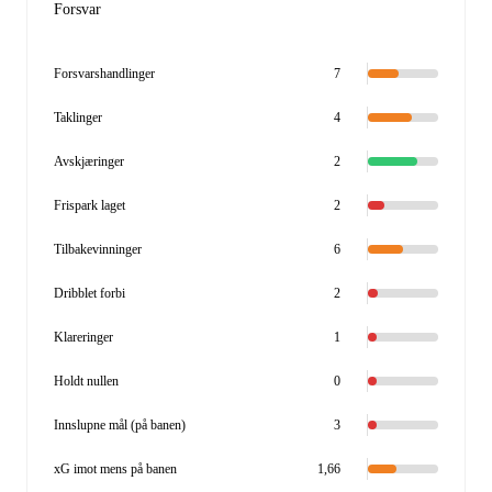
Forsvar
Forsvarshandlinger
7
Taklinger
4
Avskjæringer
2
Frispark laget
2
Tilbakevinninger
6
Dribblet forbi
2
Klareringer
1
Holdt nullen
0
Innslupne mål (på banen)
3
xG imot mens på banen
1,66