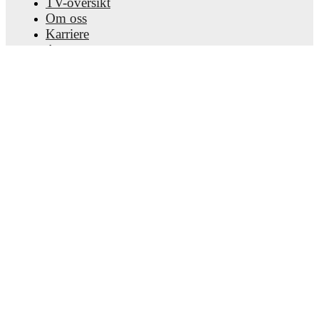
TV-oversikt
Om oss
Karriere
Annonser
Lineup Builder
FAQ
FIFA-ranking menn
FIFA-ranking kvinner
Predictor
Nyhetsbrev
Last ned appen