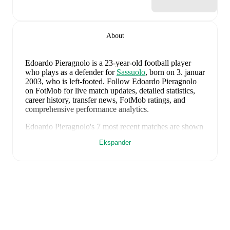
About
Edoardo Pieragnolo
is a 23-year-old football player
who plays as a defender
for
Sassuolo
, born on 3. januar
2003, who is left-footed
.
Follow Edoardo Pieragnolo
on FotMob for live match updates, detailed statistics,
career history, transfer news, FotMob ratings, and
comprehensive performance analytics.
Edoardo Pieragnolo
's
7
most recent matches are shown
below. Visit each match page for full details including
Ekspander
lineups, match events, and advanced statistics:
28. september 2025
:
3
-
1
win
at home vs
Udinese
(
unused substitute
)
24. september 2025
:
0
-
3
loss
away at
Como
(
69
minutes
,
1 yellow card
,
4.7 FotMob rating
)
21. september 2025
:
1
-
2
loss
away at
Inter
(
unused
substitute
)
14. september 2025
:
1
-
0
win
at home vs
Lazio