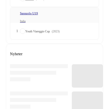
Sassuolo U19
Italia
1
Youth Viareggio Cup
(2023)
Nyheter