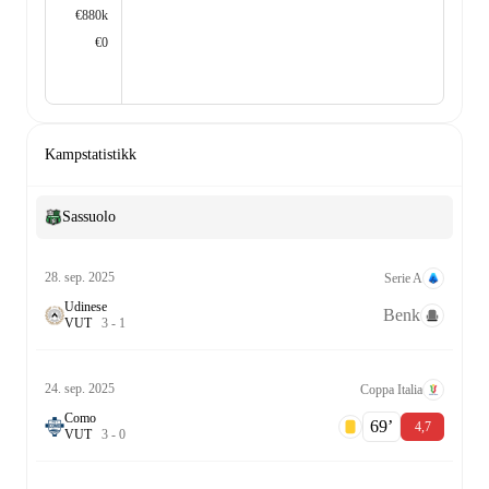
€880k
€0
Kampstatistikk
Sassuolo
28. sep. 2025
Serie A
Udinese
Benk
V
U
T
3
-
1
24. sep. 2025
Coppa Italia
Como
69‎’‎
4,7
V
U
T
3
-
0