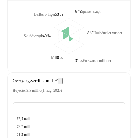
6 %
Sjanser skapt
Ballberøringer
53 %
8 %
Hodedueller vunnet
Skuddforsøk
40 %
Mål
0 %
31 %
Forsvarshandlinger
Overgangsverdi
:
2 mill. €
Høyeste
:
3,5 mill. €
(
1. aug. 2025
)
€3,5 mill.
€2,7 mill.
€1,8 mill.