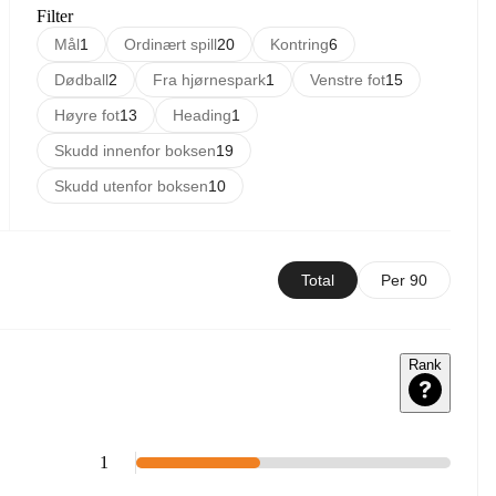
Filter
Mål
1
Ordinært spill
20
Kontring
6
Dødball
2
Fra hjørnespark
1
Venstre fot
15
Høyre fot
13
Heading
1
Skudd innenfor boksen
19
Skudd utenfor boksen
10
Total
Per 90
Rank
1