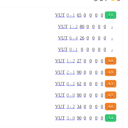
V
U
T
0
-
1
65
0
0
0
0
7,1
V
U
T
1
-
2
80
0
0
0
0
-
V
U
T
6
-
4
26
0
0
0
0
-
V
U
T
0
-
1
0
0
0
0
0
-
V
U
T
1
-
2
27
0
0
0
0
6,9
V
U
T
2
-
1
90
0
0
0
0
6,9
V
U
T
0
-
2
62
0
0
0
0
6,3
V
U
T
0
-
0
90
0
0
0
0
6,7
V
U
T
3
-
2
34
0
0
0
0
6,6
V
U
T
3
-
0
90
0
0
0
0
7,4