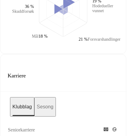
19 %
Hodedueller
36 %
vunnet
Skuddforsøk
Mål
18 %
21 %
Forsvarshandlinger
Karriere
Klubblag
Sesong
Seniorkarriere