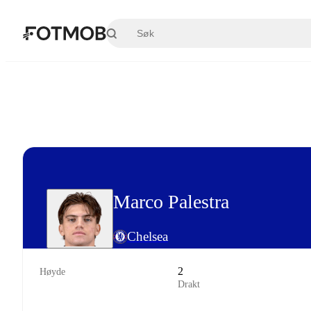
Hopp til hovedinnholdet
Marco Palestra
Chelsea
2
Høyde
Drakt