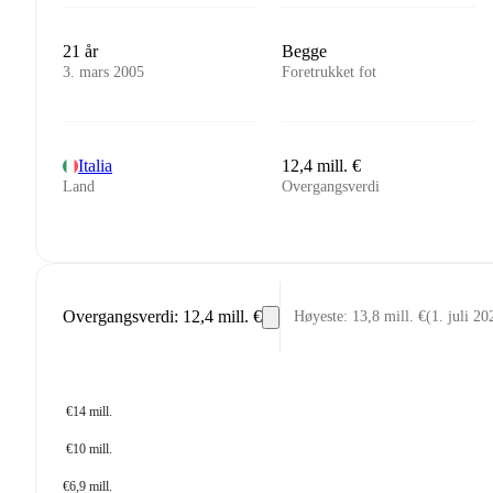
21 år
Begge
3. mars 2005
Foretrukket fot
Italia
12,4 mill. €
Land
Overgangsverdi
Overgangsverdi
:
12,4 mill. €
Høyeste
:
13,8 mill. €
(
1. juli 20
€14 mill.
€10 mill.
€6,9 mill.