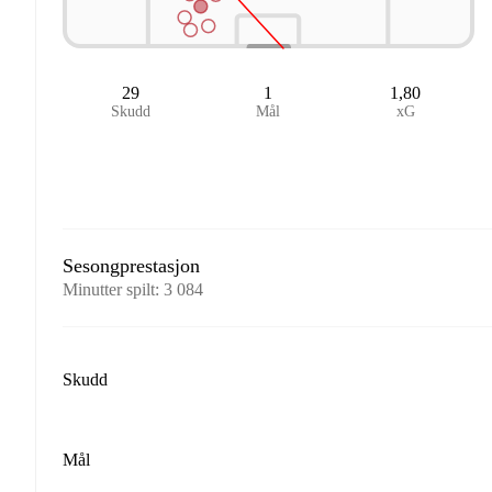
29
1
1,80
Skudd
Mål
xG
Sesongprestasjon
Minutter spilt
:
3 084
Skudd
Mål