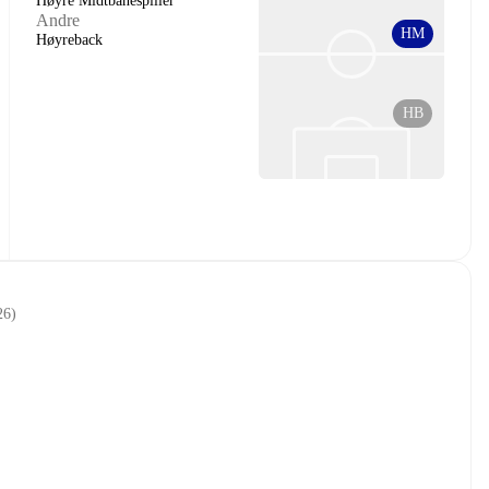
Høyre Midtbanespiller
Andre
HM
Høyreback
HB
26
)