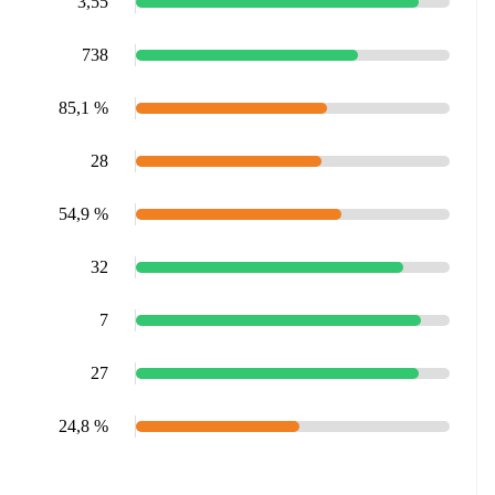
3,55
738
85,1 %
28
54,9 %
32
7
27
24,8 %