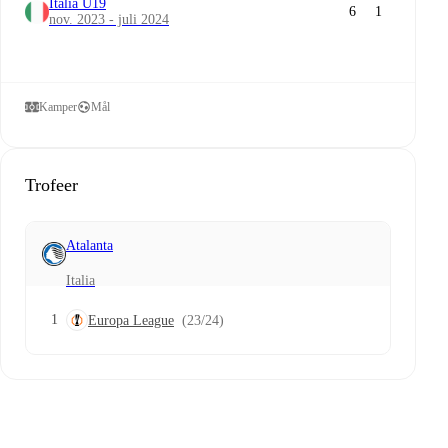
Italia U19
6
1
nov. 2023 - juli 2024
Kamper
Mål
Trofeer
Atalanta
Italia
1
Europa League
(23/24)