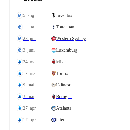
5. aug.
Juventus
1. aug.
Tottenham
28. juli
Western Sydney
3. juni
Luxemburg
24. mai
Milan
17. mai
Torino
9. mai
Udinese
3. mai
Bologna
27. apr.
Atalanta
17. apr.
Inter