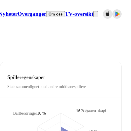
Nyheter
Overganger
TV-oversikt
Om oss
Spilleregenskaper
Stats sammenlignet med andre midtbanespillere
49 %
Sjanser skapt
Ballberøringer
16 %