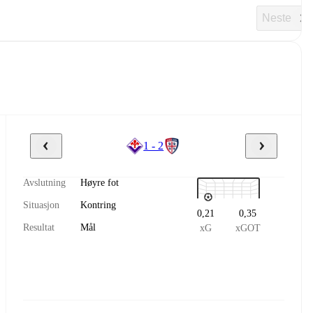
Neste
1 - 2
Avslutning
Høyre fot
Situasjon
Kontring
0,21
0,35
Resultat
Mål
xG
xGOT