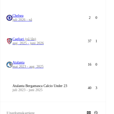
Chelsea
2
0
juli 2026 - nå
Cagliari
(på lån)
37
1
aug. 2025 - juni 2026
Atalanta
16
0
mai 2023 - aug. 2025
Atalanta Bergamasca Calcio Under 23
40
3
juli 2023 - juni 2025
Ungdomskarriere