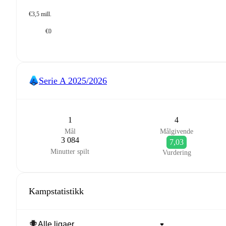
€3,5 mill.
€0
Serie A
2025/2026
1
4
Mål
Målgivende
3 084
7,03
Minutter spilt
Vurdering
Kampstatistikk