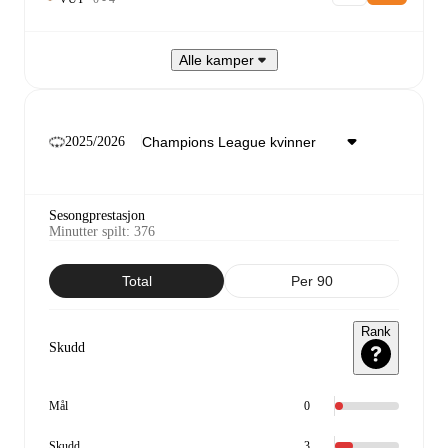
Alle kamper
2025/2026
Sesongprestasjon
Minutter spilt
:
376
Total
Per 90
Rank
Skudd
Mål
0
Skudd
3