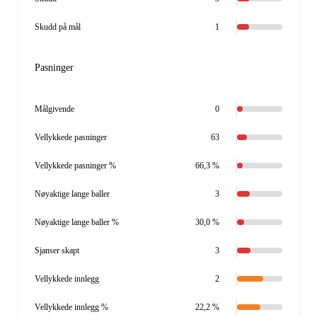
Skudd på mål
1
Pasninger
Målgivende
0
Vellykkede pasninger
63
Vellykkede pasninger %
66,3 %
Nøyaktige lange baller
3
Nøyaktige lange baller %
30,0 %
Sjanser skapt
3
Vellykkede innlegg
2
Vellykkede innlegg %
22,2 %