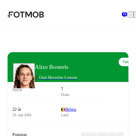
Hopp til hovedinnholdet
Følg
Alixe Bosteels
Oud-Heverlee Leuven
7
Høyde
Drakt
22 år
Belgia
29. mai 2004
Land
Posisjon