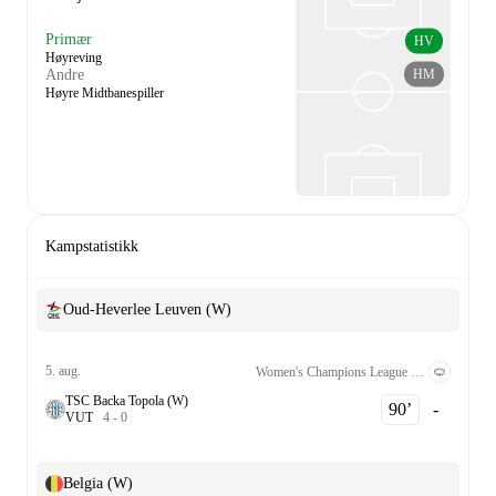
Primær
HV
Høyreving
HM
Andre
Høyre Midtbanespiller
Kampstatistikk
Oud-Heverlee Leuven (W)
5. aug.
Women's Champions League Kvalifisering 2nd Round
TSC Backa Topola (W)
90‎’‎
-
V
U
T
4
-
0
Belgia (W)