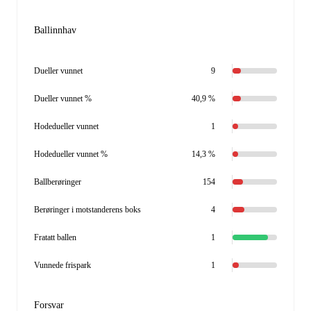
Ballinnhav
Dueller vunnet
9
Dueller vunnet %
40,9 %
Hodedueller vunnet
1
Hodedueller vunnet %
14,3 %
Ballberøringer
154
Berøringer i motstanderens boks
4
Fratatt ballen
1
Vunnede frispark
1
Forsvar