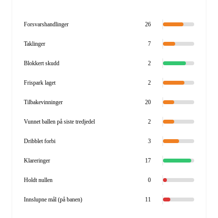
Forsvarshandlinger
26
Taklinger
7
Blokkert skudd
2
Frispark laget
2
Tilbakevinninger
20
Vunnet ballen på siste tredjedel
2
Dribblet forbi
3
Klareringer
17
Holdt nullen
0
Innslupne mål (på banen)
11