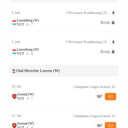
9. juni
VM kvinner Kvalifisering UEFA League B Grp. 4
Luxemburg (W)
Benk
V
U
T
0
-
7
5. juni
VM kvinner Kvalifisering UEFA League B Grp. 4
Luxemburg (W)
Benk
V
U
T
6
-
0
Oud-Heverlee Leuven (W)
18. feb.
Champions League kvinner
Arsenal (W)
90‎’‎
6,7
V
U
T
3
-
1
11. feb.
Champions League kvinner
Arsenal (W)
90‎’‎
6,3
V
U
T
0
-
4