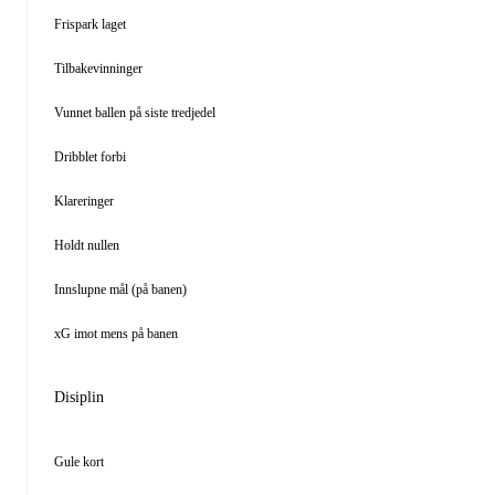
Frispark laget
Tilbakevinninger
Vunnet ballen på siste tredjedel
Dribblet forbi
Klareringer
Holdt nullen
Innslupne mål (på banen)
xG imot mens på banen
Disiplin
Gule kort