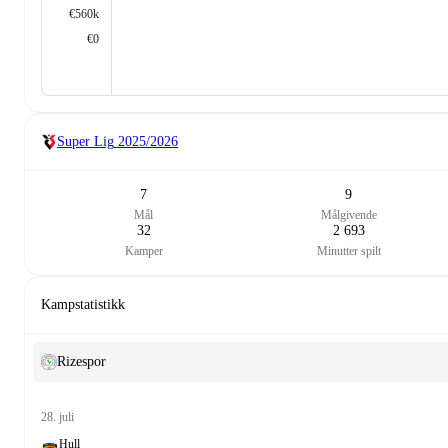
€560k
€0
Super Lig
2025/2026
7
9
Mål
Målgivende
32
2 693
Kamper
Minutter spilt
Kampstatistikk
Rizespor
28. juli
Hull