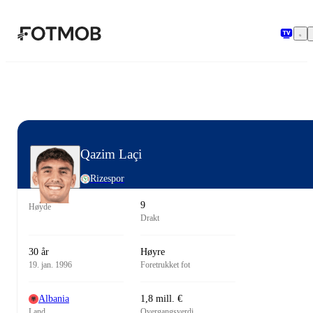
Hopp til hovedinnholdet
Qazim Laçi
Rizespor
9
Høyde
Drakt
30 år
Høyre
19. jan. 1996
Foretrukket fot
Albania
1,8 mill. €
Land
Overgangsverdi