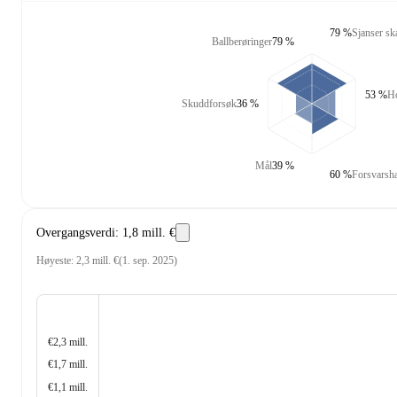
79 %
Sjanser sk
Ballberøringer
79 %
53 %
Ho
Skuddforsøk
36 %
Mål
39 %
60 %
Forsvarsh
Overgangsverdi
:
1,8 mill. €
Høyeste
:
2,3 mill. €
(
1. sep. 2025
)
€2,3 mill.
€1,7 mill.
€1,1 mill.