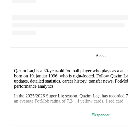
About
Qazim Laçi
is a 30-year-old football player who plays as a atta
born on 19. januar 1996, who is right-footed
.
Follow Qazim Laç
updates, detailed statistics, career history, transfer news, Fot
performance analytics.
In the
2025/2026
Super Lig
season,
Qazim Laçi
has recorded
7
an average FotMob rating of 7.24, 4 yellow cards, 1 red card
.
Qazim Laçi
scores highly on
Started
,
Minutes
,
and
Assists
comp
Ekspander
the
Super Lig
.
Qazim Laçi
's
10
most recent matches are shown below. Visit eac