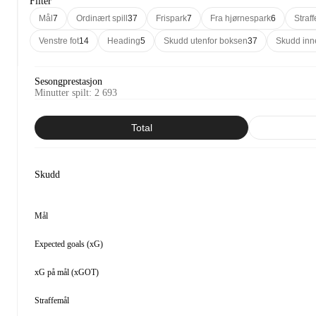
Filter
Mål
7
Ordinært spill
37
Frispark
7
Fra hjørnespark
6
Straff
Venstre fot
14
Heading
5
Skudd utenfor boksen
37
Skudd inn
Sesongprestasjon
Minutter spilt
:
2 693
Total
Skudd
Mål
Expected goals (xG)
xG på mål (xGOT)
Straffemål