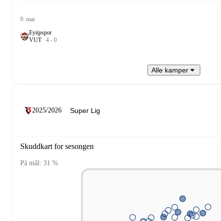
9. mai
Eyüpspor
V
U
T
4
-
0
Alle kamper
2025/2026
Skuddkart for sesongen
På mål: 31 %