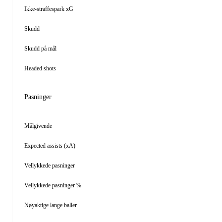
Ikke-straffespark xG
Skudd
Skudd på mål
Headed shots
Pasninger
Målgivende
Expected assists (xA)
Vellykkede pasninger
Vellykkede pasninger %
Nøyaktige lange baller