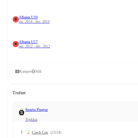
Albania U19
jan. 2014 - des. 2014
Albania U17
okt. 2012 - des. 2012
Kamper
Mål
Trofeer
Sparta Prague
Tsjekkia
1
Czech Cup
(23/24)