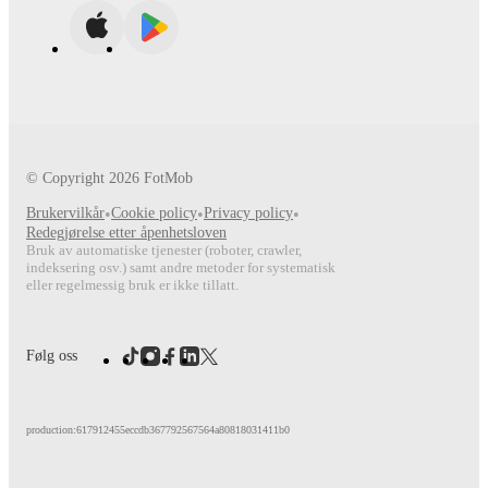
© Copyright
2026
FotMob
Brukervilkår
•
Cookie policy
•
Privacy policy
•
Redegjørelse etter åpenhetsloven
Bruk av automatiske tjenester (roboter, crawler,
indeksering osv.) samt andre metoder for systematisk
eller regelmessig bruk er ikke tillatt.
Følg oss
production:617912455eccdb367792567564a80818031411b0