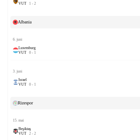
V
U
T
1
-
2
Albania
6. juni
Luxemburg
V
U
T
0
-
1
3. juni
Israel
V
U
T
0
-
1
Rizespor
15. mai
Beşiktaş
V
U
T
2
-
2