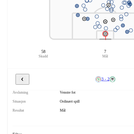
58
7
Skudd
Mål
3 - 2
Avslutning
Venstre fot
Situasjon
Ordinært spill
Resultat
Mål