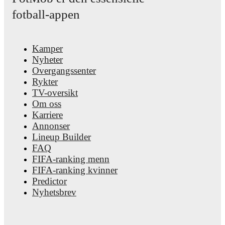
CONMEBOL qualification
,
and
Liga Portugal
. Each league p
fotball-appen
FotMob provides comprehensive coverage including standings, 
top scorers, and detailed team statistics.
FotMob provides comprehensive coverage of
Nahuel Ferraresi
Kamper
career statistics, match-by-match ratings, transfer history, marke
Nyheter
trends, and detailed performance analytics.
Follow Nahuel Ferra
receive notifications about upcoming matches, goals, and other
Overgangssenter
Rykter
TV-oversikt
Om oss
Karriere
Annonser
Lineup Builder
FAQ
FIFA-ranking menn
FIFA-ranking kvinner
Predictor
Nyhetsbrev