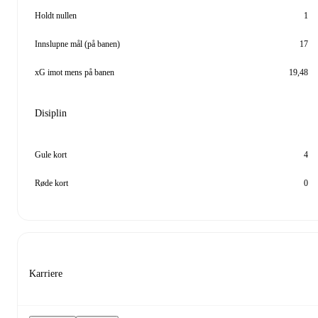
Holdt nullen
1
Innslupne mål (på banen)
17
xG imot mens på banen
19,48
Disiplin
Gule kort
4
Røde kort
0
Karriere