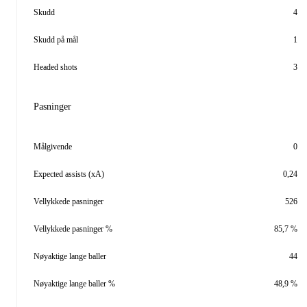
Skudd
4
Skudd på mål
1
Headed shots
3
Pasninger
Målgivende
0
Expected assists (xA)
0,24
Vellykkede pasninger
526
Vellykkede pasninger %
85,7 %
Nøyaktige lange baller
44
Nøyaktige lange baller %
48,9 %