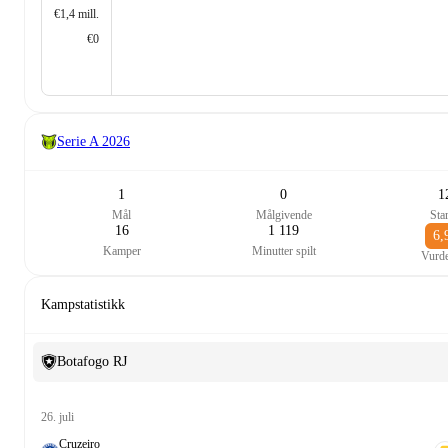
€1,4 mill.
€0
Serie A
2026
1
0
1
Mål
Målgivende
Star
16
1 119
6,
Kamper
Minutter spilt
Vurde
Kampstatistikk
Botafogo RJ
26. juli
Cruzeiro