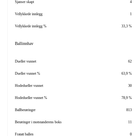
Sjanser skapt
4
Vellykkede innlegg
1
Vellykkede innlegg %
33,3 %
Ballinnhav
Dueller vunnet
62
Dueller vunnet %
63,9 %
Hodedueller vunnet
30
Hodedueller vunnet %
78,9 %
Ballberøringer
813
Berøringer i motstanderens boks
11
Fratatt ballen
0