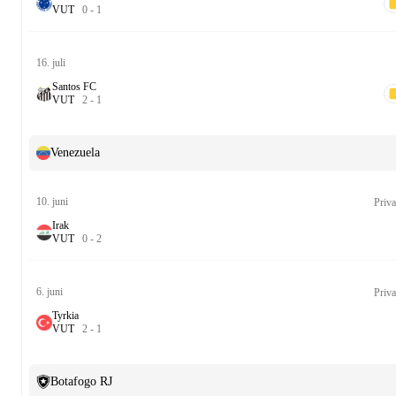
V
U
T
0
-
1
16. juli
Santos FC
V
U
T
2
-
1
Venezuela
10. juni
Priv
Irak
V
U
T
0
-
2
6. juni
Priv
Tyrkia
V
U
T
2
-
1
Botafogo RJ