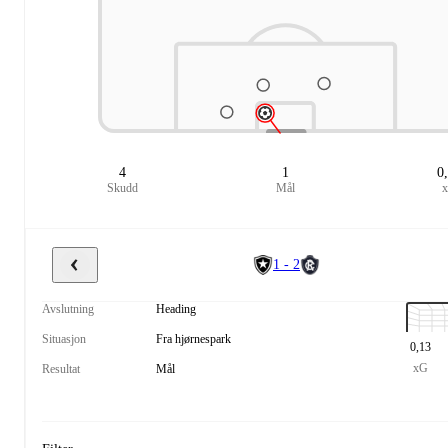
4
1
0
Skudd
Mål
1 - 2
Avslutning
Heading
Situasjon
Fra hjørnespark
0,13
xG
Resultat
Mål