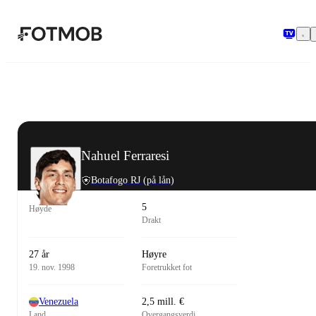
Hopp til hovedinnholdet
Nahuel Ferraresi
Botafogo RJ
(på lån)
5
Høyde
Drakt
27 år
Høyre
19. nov. 1998
Foretrukket fot
Venezuela
2,5 mill. €
Land
Overgangsverdi