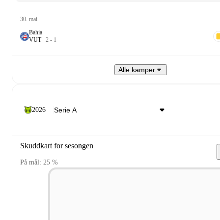
30. mai
Bahia
V
U
T
2
-
1
Alle kamper
2026
Skuddkart for sesongen
På mål: 25 %