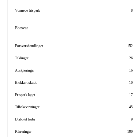
Vunnede frispark
8
Forsvar
Forsvarshandlinger
152
Taklinger
26
Avskjæringer
16
Blokkert skudd
10
Frispark laget
17
Tilbakevinninger
45
Dribblet forbi
9
Klareringer
100