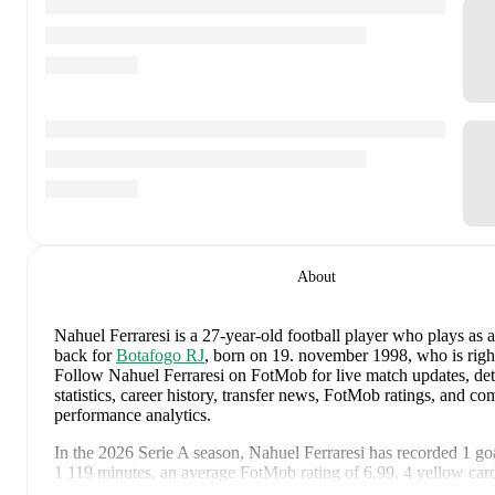
About
Nahuel Ferraresi
is a 27-year-old football player who plays as a
back
for
Botafogo RJ
, born on 19. november 1998, who is righ
Follow Nahuel Ferraresi on FotMob for live match updates, det
statistics, career history, transfer news, FotMob ratings, and c
performance analytics.
In the
2026
Serie A
season,
Nahuel Ferraresi
has recorded
1 goa
1 119 minutes, an average FotMob rating of 6.99, 4 yellow car