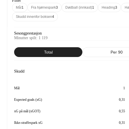
Filter
Mål
1
Fra hjørnespark
3
Dødball (innkast)
1
Heading
3
Hø
Skudd innenfor boksen
4
Sesongprestasjon
Minutter spilt
:
1 119
Total
Per 90
Skudd
Mål
1
Expected goals (xG)
0,31
xG på mål (xGOT)
0,55
Ikke-straffespark xG
0,31