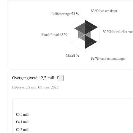
88 %
Sjanser skapt
Ballberøringer
73 %
39 %
Hodedueller vu
Skuddforsøk
48 %
Mål
38 %
83 %
Forsvarshandlinger
Overgangsverdi
:
2,5 mill. €
Høyeste
:
5,5 mill. €
(
1. des. 2025
)
€5,5 mill.
€4,1 mill.
€2,7 mill.