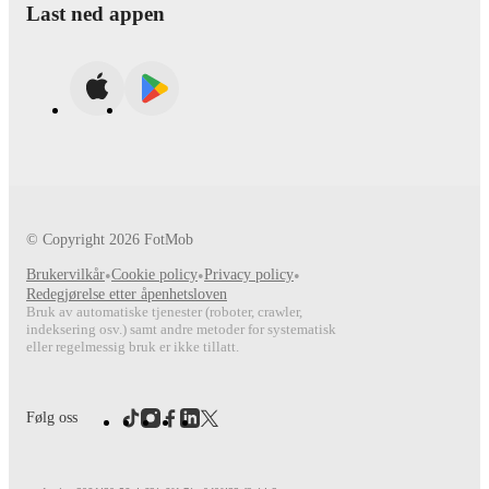
Last ned appen
© Copyright
2026
FotMob
Brukervilkår
•
Cookie policy
•
Privacy policy
•
Redegjørelse etter åpenhetsloven
Bruk av automatiske tjenester (roboter, crawler,
indeksering osv.) samt andre metoder for systematisk
eller regelmessig bruk er ikke tillatt.
Følg oss