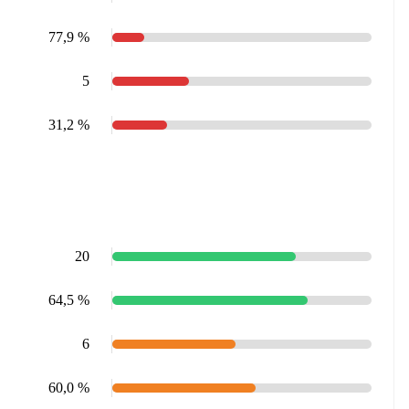
77,9 %
5
31,2 %
20
64,5 %
6
60,0 %