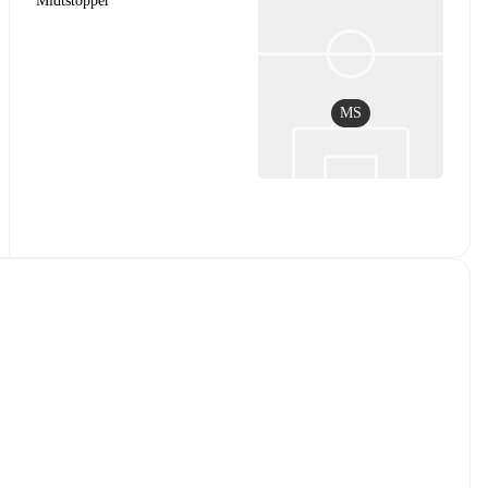
Midtstopper
MS