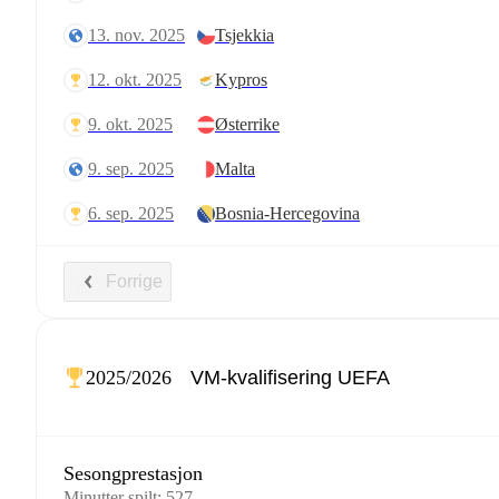
13. nov. 2025
Tsjekkia
12. okt. 2025
Kypros
9. okt. 2025
Østerrike
9. sep. 2025
Malta
6. sep. 2025
Bosnia-Hercegovina
Forrige
2025/2026
Sesongprestasjon
Minutter spilt
:
527