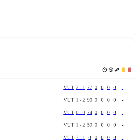
V
U
T
2
-
1
77
0
0
0
0
-
V
U
T
1
-
2
90
0
0
0
0
-
V
U
T
0
-
0
74
0
0
0
0
-
V
U
T
1
-
2
59
0
0
0
0
-
V
U
T
7
-
1
0
0
0
0
0
-