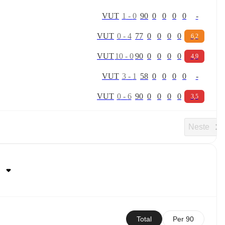
V
U
T
1
-
0
90
0
0
0
0
-
V
U
T
0
-
4
77
0
0
0
0
6,2
V
U
T
10
-
0
90
0
0
0
0
4,9
V
U
T
3
-
1
58
0
0
0
0
-
V
U
T
0
-
6
90
0
0
0
0
3,5
Neste
Total
Per 90