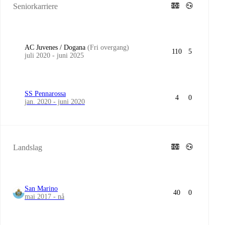
Seniorkarriere
AC Juvenes / Dogana
(Fri overgang)
110
5
juli 2020 - juni 2025
SS Pennarossa
4
0
jan. 2020 - juni 2020
Landslag
San Marino
40
0
mai 2017 - nå