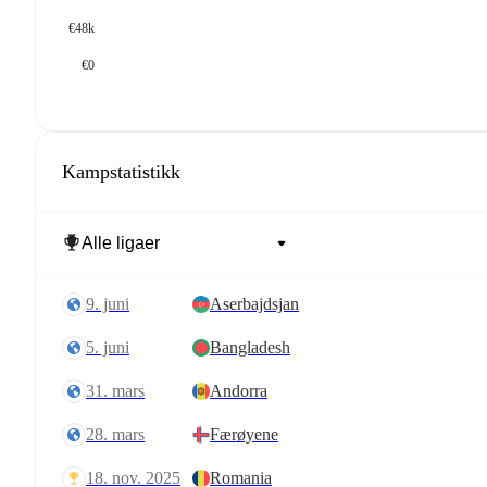
€48k
€0
Kampstatistikk
9. juni
Aserbajdsjan
5. juni
Bangladesh
31. mars
Andorra
28. mars
Færøyene
18. nov. 2025
Romania