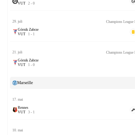
V
U
T
2
-
0
29. juli
Champions League K
Górnik Zabrze
V
U
T
1
-
1
21. juli
Champions League K
Górnik Zabrze
V
U
T
1
-
0
Marseille
17. mai
Rennes
V
U
T
3
-
1
10. mai