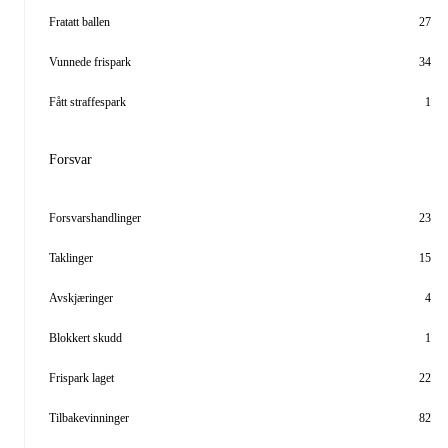
Fratatt ballen
27
Vunnede frispark
34
Fått straffespark
1
Forsvar
Forsvarshandlinger
23
Taklinger
15
Avskjæringer
4
Blokkert skudd
1
Frispark laget
22
Tilbakevinninger
82