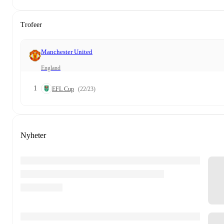
Trofeer
Manchester United
England
1
EFL Cup
(22/23)
Nyheter