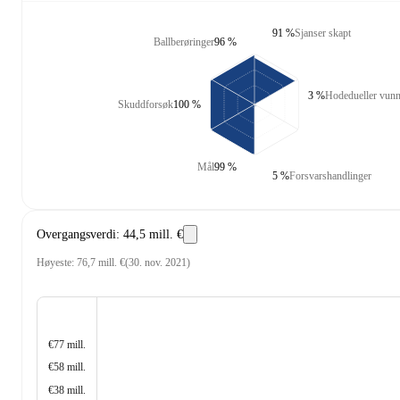
91 %
Sjanser skapt
Ballberøringer
96 %
3 %
Hodedueller vunn
Skuddforsøk
100 %
Mål
99 %
5 %
Forsvarshandlinger
Overgangsverdi
:
44,5 mill. €
Høyeste
:
76,7 mill. €
(
30. nov. 2021
)
€77 mill.
€58 mill.
€38 mill.