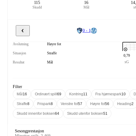
115
16
14
Skudd
Mål
x
0 - 1
Avslutning
Høyre fot
Situasjon
Straffe
0,79
xG
Resultat
Mål
Filter
Mål
16
Ordinært spill
69
Kontring
11
Fra hjørnespark
10
D
Straffe
8
Frispark
8
Venstre fot
57
Høyre fot
56
Heading
2
Skudd innenfor boksen
64
Skudd utenfor boksen
51
Sesongprestasjon
Minutter spilt
:
2 469