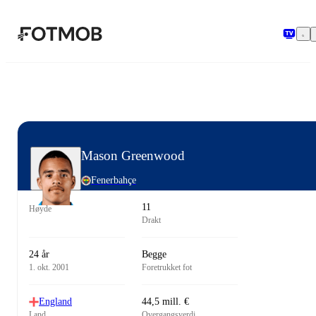
Hopp til hovedinnholdet
Mason Greenwood
Fenerbahçe
11
Høyde
Drakt
24 år
Begge
1. okt. 2001
Foretrukket fot
England
44,5 mill. €
Land
Overgangsverdi