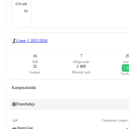
€19 mill.
€0
Ligue 1
2025/2026
16
7
2
Mål
Målgivende
Star
32
2 469
7,
Kamper
Minutter spilt
Vurde
Kampstatistikk
Fenerbahçe
i går
Champions League K
Sturm Graz