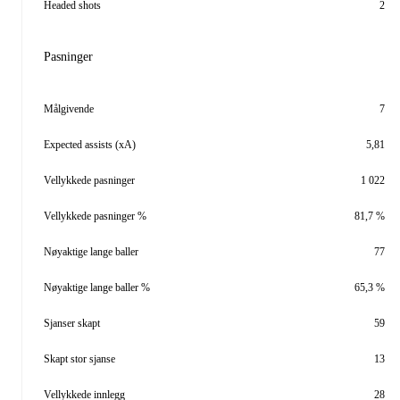
Headed shots
2
Pasninger
Målgivende
7
Expected assists (xA)
5,81
Vellykkede pasninger
1 022
Vellykkede pasninger %
81,7 %
Nøyaktige lange baller
77
Nøyaktige lange baller %
65,3 %
Sjanser skapt
59
Skapt stor sjanse
13
Vellykkede innlegg
28