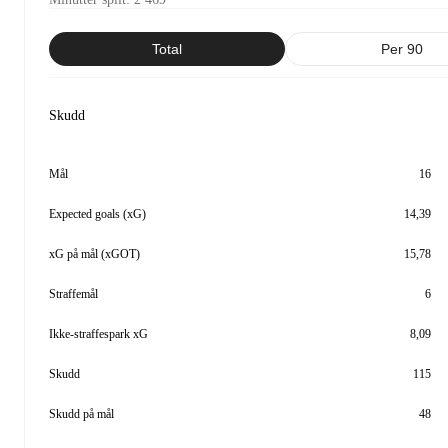
Total
Per 90
Skudd
Mål
16
Expected goals (xG)
14,39
xG på mål (xGOT)
15,78
Straffemål
6
Ikke-straffespark xG
8,09
Skudd
115
Skudd på mål
48