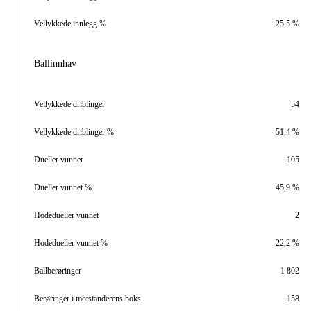
Vellykkede innlegg %
25,5 %
Ballinnhav
Vellykkede driblinger
54
Vellykkede driblinger %
51,4 %
Dueller vunnet
105
Dueller vunnet %
45,9 %
Hodedueller vunnet
2
Hodedueller vunnet %
22,2 %
Ballberøringer
1 802
Berøringer i motstanderens boks
158