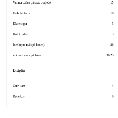
Vunnet ballen på siste tredjedel
15
Dribblet forbi
18
Klareringer
3
Holdt nullen
3
Innslupne mål (på banen)
36
xG imot mens på banen
36,25
Disiplin
Gule kort
4
Røde kort
0