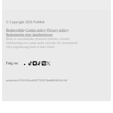
© Copyright
2026
FotMob
Brukervilkår
•
Cookie policy
•
Privacy policy
•
Redegjørelse etter åpenhetsloven
Bruk av automatiske tjenester (roboter, crawler,
indeksering osv.) samt andre metoder for systematisk
eller regelmessig bruk er ikke tillatt.
Følg oss
production:617912455eccdb367792567564a80818031411b0