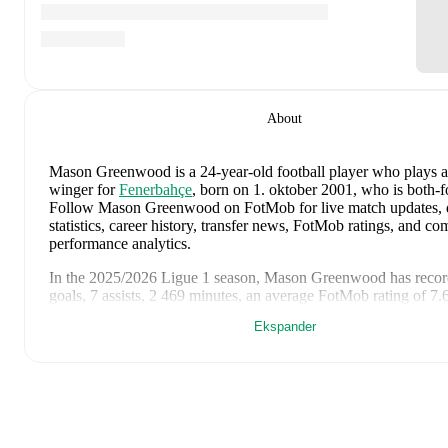
About
Mason Greenwood
is a 24-year-old football player who plays a
winger
for
Fenerbahçe
, born on 1. oktober 2001, who is both-f
Follow Mason Greenwood on FotMob for live match updates, d
statistics, career history, transfer news, FotMob ratings, and c
performance analytics.
In the
2025/2026
Ligue 1
season,
Mason Greenwood
has reco
goals, 7 assists, 2 469 minutes, an average FotMob rating of 7.
yellow cards
.
Ekspander
Mason Greenwood
scores highly on
Goals
,
Assists
,
and
Rating
to
right wingers
in the
Ligue 1
.
Mason Greenwood
's
10
most recent matches are shown below. 
match page for full details including lineups, match events, an
statistics: