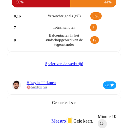
56%
44%
Verwachte goals (xG)
0,16
0,96
Totaal schoten
7
8
Balcontacten in het
strafschopgebied van de
9
19
tegenstander
Speler van de wedstrijd
Hüseyin Türkmen
7,8
Antalyaspor
Gebeurtenissen
Minute 10
Maestro
Gele kaart.
10‎’‎