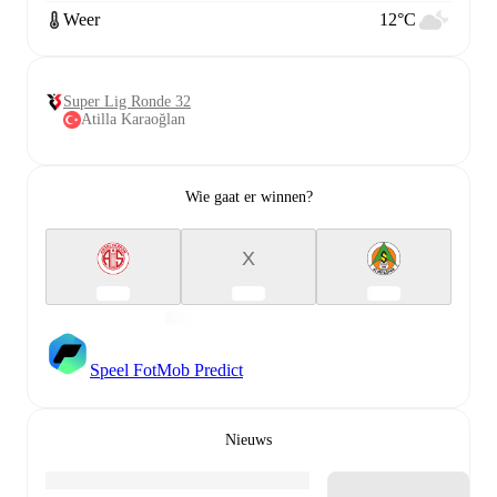
Weer
12°C
Super Lig Ronde 32
Atilla Karaoğlan
Wie gaat er winnen?
X
Speel FotMob Predict
Nieuws