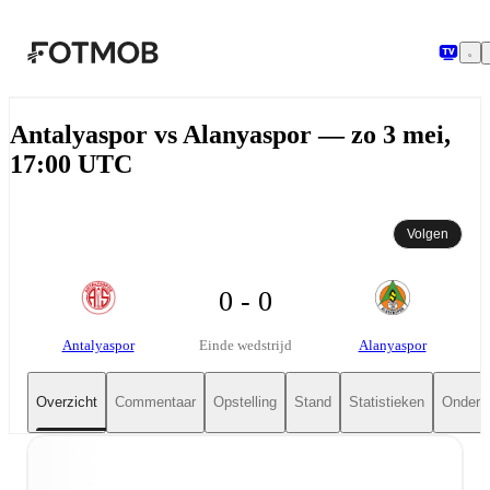
Ga naar hoofdinhoud
Antalyaspor vs Alanyaspor — zo 3 mei,
17:00 UTC
Volgen
0 - 0
Antalyaspor
Alanyaspor
Einde wedstrijd
Overzicht
Commentaar
Opstelling
Stand
Statistieken
Onderli