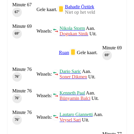
Minute 67
Bahadir Öztürk
Gele kaart.
Niet op het veld
67‎’‎
Minute 69
Nikola Storm
Aan.
Wissels:
Dogukan Sinik
Uit.
69‎’‎
Minute 69
Ruan
Gele kaart.
69‎’‎
Minute 76
Dario Saric
Aan.
Wissels:
Soner Dikmen
Uit.
76‎’‎
Minute 76
Kenneth Paal
Aan.
Wissels:
Bünyamin Balci
Uit.
76‎’‎
Minute 76
Lautaro Giannetti
Aan.
Wissels:
Veysel Sari
Uit.
76‎’‎
Minute 77