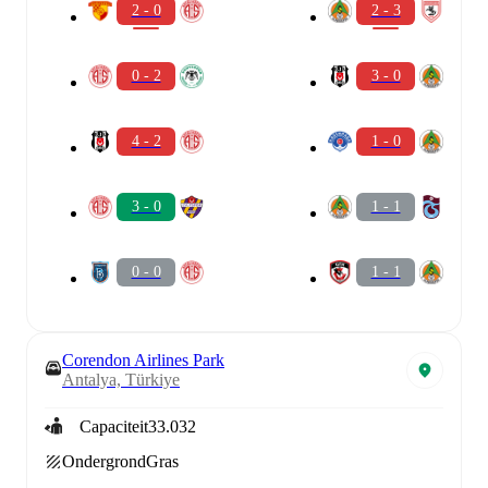
2 - 0
2 - 3
0 - 2
3 - 0
4 - 2
1 - 0
3 - 0
1 - 1
0 - 0
1 - 1
Corendon Airlines Park
Antalya, Türkiye
Capaciteit
33.032
Ondergrond
Gras