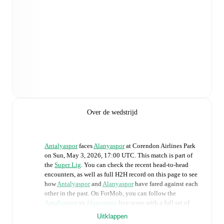
Over de wedstrijd
Antalyaspor
faces
Alanyaspor
at
Corendon Airlines Park
on
Sun, May 3, 2026, 17:00 UTC
.
This match is part of
the
Super Lig
. You can check the recent head-to-head
encounters, as well as full H2H record on this page to see
how
Antalyaspor
and
Alanyaspor
have fared against each
other in the past. On FotMob, you can follow the
Antalyaspor
vs
Alanyaspor
live score with a full set of
match features, including:
Uitklappen