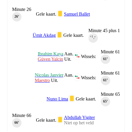
Minute 26
Gele kaart.
Samuel Ballet
26‎’‎
Minute 45 plus 1
Ümit Akdag
Gele kaart.
+1
45‎’‎
Minute 61
Ibrahim Kaya
Aan.
Wissels:
Güven Yalcin
Uit.
61‎’‎
Minute 61
Nicolas Janvier
Aan.
Wissels:
Maestro
Uit.
61‎’‎
Minute 65
Nuno Lima
Gele kaart.
65‎’‎
Minute 66
Abdullah Yigiter
Gele kaart.
Niet op het veld
66‎’‎