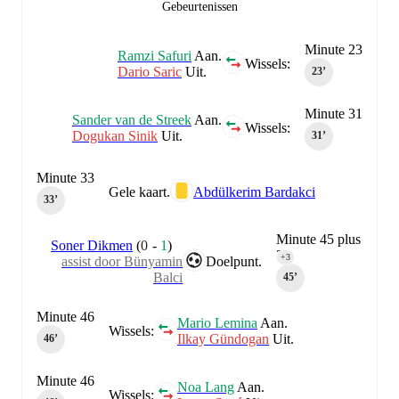
Gebeurtenissen
Minute 23
Ramzi Safuri
Aan.
Wissels:
Dario Saric
Uit.
23‎’‎
Minute 31
Sander van de Streek
Aan.
Wissels:
Dogukan Sinik
Uit.
31‎’‎
Minute 33
Gele kaart.
Abdülkerim Bardakci
33‎’‎
Minute 45 plus
Soner Dikmen
(
0
-
1
)
3
+3
assist door Bünyamin
Doelpunt.
Balci
45‎’‎
Minute 46
Mario Lemina
Aan.
Wissels:
Ilkay Gündogan
Uit.
46‎’‎
Minute 46
Noa Lang
Aan.
Wissels: