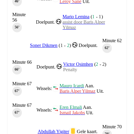
Leroy Sané
Uit.
46‎’‎
Minute
Mario Lemina
(
1
-
1
)
56
Doelpunt.
assist door Baris Alper
Yilmaz
56‎’‎
Minute 62
Soner Dikmen
(
1
-
2
)
Doelpunt.
62‎’‎
Minute 66
Victor Osimhen
(
2
-
2
)
Doelpunt.
Penalty
66‎’‎
Minute 67
Mauro Icardi
Aan.
Wissels:
Baris Alper Yilmaz
Uit.
67‎’‎
Minute 67
Eren Elmali
Aan.
Wissels:
Ismail Jakobs
Uit.
67‎’‎
Minute 70
Abdullah Yigiter
Gele kaart.