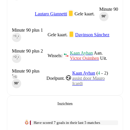
Minute 90
Lautaro Giannetti
Gele kaart.
90‎’‎
Minute 90 plus 1
Gele kaart.
Davinson Sánchez
+1
90‎’‎
Minute 90 plus 2
Kaan Ayhan
Aan.
Wissels:
+2
Victor Osimhen
Uit.
90‎’‎
Minute 90 plus
Kaan Ayhan
(
4
-
2
)
5
+5
Doelpunt.
assist door Mauro
Icardi
90‎’‎
Inzichten
Have scored 7 goals in their last 5 matches