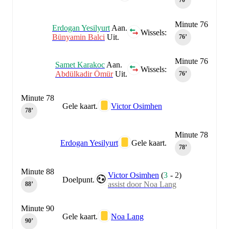
70‎’‎
Minute 76
Erdogan Yesilyurt
Aan.
Wissels:
Bünyamin Balci
Uit.
76‎’‎
Minute 76
Samet Karakoc
Aan.
Wissels:
Abdülkadir Ömür
Uit.
76‎’‎
Minute 78
Gele kaart.
Victor Osimhen
78‎’‎
Minute 78
Erdogan Yesilyurt
Gele kaart.
78‎’‎
Minute 88
Victor Osimhen
(
3
-
2
)
Doelpunt.
assist door Noa Lang
88‎’‎
Minute 90
Gele kaart.
Noa Lang
90‎’‎