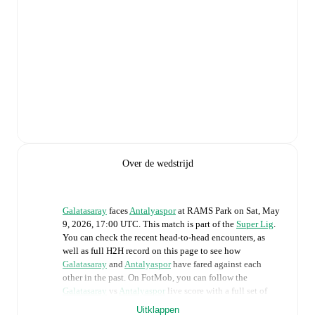
Over de wedstrijd
Galatasaray
faces
Antalyaspor
at
RAMS Park
on
Sat, May
9, 2026, 17:00 UTC
.
This match is part of the
Super Lig
.
You can check the recent head-to-head encounters, as
well as full H2H record on this page to see how
Galatasaray
and
Antalyaspor
have fared against each
other in the past. On FotMob, you can follow the
Galatasaray
vs
Antalyaspor
live score with a full set of
match features, including:
Uitklappen