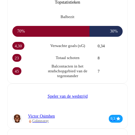
Topstatistieken
Balbezit
70%
30%
Verwachte goals (xG)
4,30
0,34
Totaal schoten
23
8
Balcontacten in het
strafschopgebied van de
45
7
tegenstander
Speler van de wedstrijd
Victor Osimhen
9,3
Galatasaray