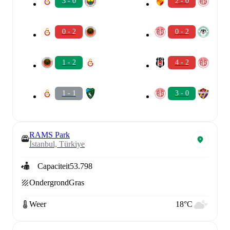
3 - 0
2 - 0
0 - 2
0 - 2
1 - 2
4 - 2
1 - 1
3 - 0
RAMS Park
İstanbul, Türkiye
Capaciteit
53.798
Ondergrond
Gras
Weer
18°C