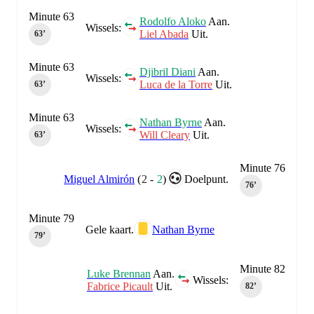
Minute 63
Rodolfo Aloko
Aan.
Wissels:
Liel Abada
Uit.
63‎’‎
Minute 63
Djibril Diani
Aan.
Wissels:
Luca de la Torre
Uit.
63‎’‎
Minute 63
Nathan Byrne
Aan.
Wissels:
Will Cleary
Uit.
63‎’‎
Minute 76
Miguel Almirón
(
2
-
2
)
Doelpunt.
76‎’‎
Minute 79
Gele kaart.
Nathan Byrne
79‎’‎
Minute 82
Luke Brennan
Aan.
Wissels:
Fabrice Picault
Uit.
82‎’‎