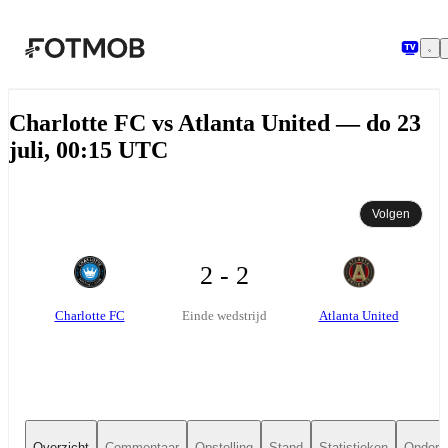
Ga naar hoofdinhoud
Charlotte FC vs Atlanta United — do 23
juli, 00:15 UTC
Volgen
2 - 2
Charlotte FC
Atlanta United
Einde wedstrijd
Overzicht
Commentaar
Opstelling
Stand
Statistieken
Onderli