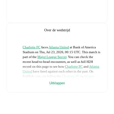
Over de wedstrijd
Charlotte FC
faces
Atlanta United
at
Bank of America
Stadium
on
Thu, Jul 23, 2026, 00:15 UTC
.
This match is
part of the
Major League Soccer
. You can check the
recent head-to-head encounters, as well as full H2H
record on this page to see how
Charlotte FC
and
Atlanta
United
have fared against each other in the past. On
FotMob, you can follow the
Charlotte FC
vs
Atlanta
United
live score with a full set of match features,
Uitklappen
including:
Live updates: Every goal, card, substitution and key
moment instantly delivered on FotMob.