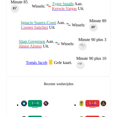
Minute 85
Tyger Smalls
Aan.
Wissels:
Kerwin Vargas
Uit.
85‎’‎
Minute 89
Ignacio Suarez-Couri
Aan.
Wissels:
Cooper Sanchez
Uit.
89‎’‎
Minute 90 plus 3
Stian Gregersen
Aan.
Wissels:
+3
Júnior Alonso
Uit.
90‎’‎
Minute 90 plus 10
Tomás Jacob
Gele kaart.
+10
90‎’‎
Recente wedstrijden
1 - 0
1 - 0