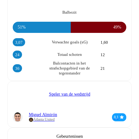
Balbezit
51%
49%
Verwachte goals (xG)
3,07
1,60
Totaal schoten
24
12
Balcontacten in het
strafschopgebied van de
36
21
tegenstander
Speler van de wedstrijd
Miguel Almirón
8,1
Atlanta United
Gebeurtenissen