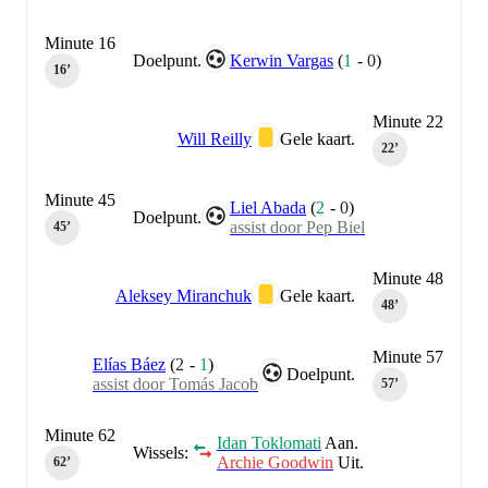
Minute 16
Doelpunt.
Kerwin Vargas
(
1
-
0
)
16‎’‎
Minute 22
Will Reilly
Gele kaart.
22‎’‎
Minute 45
Liel Abada
(
2
-
0
)
Doelpunt.
assist door Pep Biel
45‎’‎
Minute 48
Aleksey Miranchuk
Gele kaart.
48‎’‎
Minute 57
Elías Báez
(
2
-
1
)
Doelpunt.
assist door Tomás Jacob
57‎’‎
Minute 62
Idan Toklomati
Aan.
Wissels:
Archie Goodwin
Uit.
62‎’‎