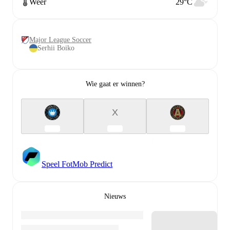
Weer
29°C
Major League Soccer
Serhii Boiko
Wie gaat er winnen?
X
Speel FotMob Predict
Nieuws