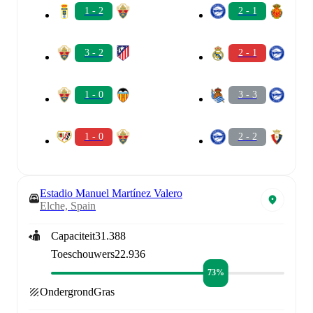
1 - 2
2 - 1
3 - 2
2 - 1
1 - 0
3 - 3
1 - 0
2 - 2
Estadio Manuel Martínez Valero
Elche, Spain
Capaciteit
31.388
Toeschouwers
22.936
73%
Ondergrond
Gras