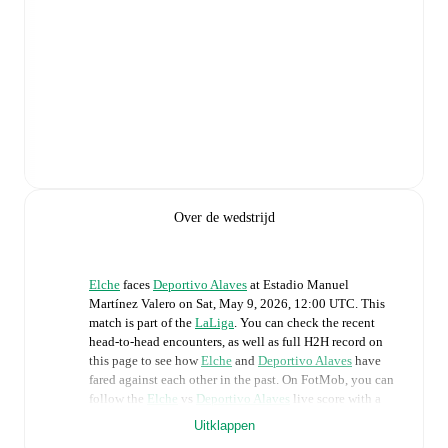
Over de wedstrijd
Elche
faces
Deportivo Alaves
at
Estadio Manuel
Martínez Valero
on
Sat, May 9, 2026, 12:00 UTC
.
This
match is part of the
LaLiga
. You can check the recent
head-to-head encounters, as well as full H2H record on
this page to see how
Elche
and
Deportivo Alaves
have
fared against each other in the past. On FotMob, you can
follow the
Elche
vs
Deportivo Alaves
live score with a
full set of match features, including:
Uitklappen