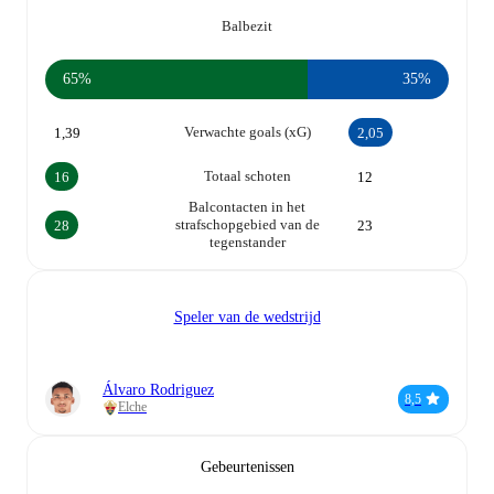
Balbezit
65%
35%
Verwachte goals (xG)
1,39
2,05
Totaal schoten
16
12
Balcontacten in het
strafschopgebied van de
28
23
tegenstander
Speler van de wedstrijd
Álvaro Rodriguez
8,5
Elche
Gebeurtenissen