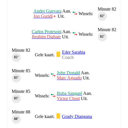
Minute 82
Ander Guevara
Aan.
Wissels:
Jon Guridi
Uit.
82‎’‎
Minute 82
Carlos Protesoni
Aan.
Wissels:
Ibrahim Diabate
Uit.
82‎’‎
Minute 82
Eder Sarabia
Gele kaart.
Coach
82‎’‎
Minute 85
John Donald
Aan.
Wissels:
Marc Aguado
Uit.
85‎’‎
Minute 85
Buba Sangaré
Aan.
Wissels:
Victor Chust
Uit.
85‎’‎
Minute 88
Gele kaart.
Grady Diangana
88‎’‎