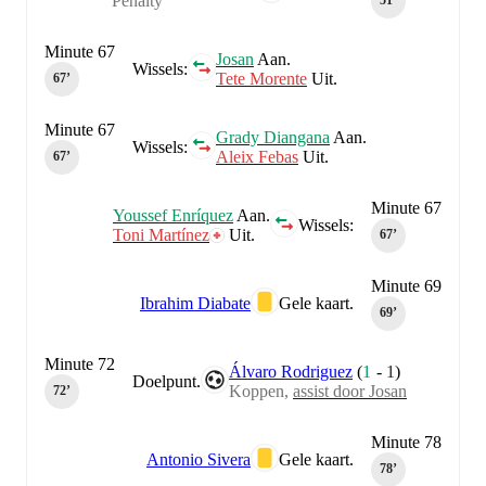
Penalty
51‎’‎
Minute 67
Josan
Aan.
Wissels:
Tete Morente
Uit.
67‎’‎
Minute 67
Grady Diangana
Aan.
Wissels:
Aleix Febas
Uit.
67‎’‎
Minute 67
Youssef Enríquez
Aan.
Wissels:
Toni Martínez
Uit.
67‎’‎
Minute 69
Ibrahim Diabate
Gele kaart.
69‎’‎
Minute 72
Álvaro Rodriguez
(
1
-
1
)
Doelpunt.
Koppen,
assist door Josan
72‎’‎
Minute 78
Antonio Sivera
Gele kaart.
78‎’‎