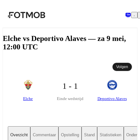
Ga naar hoofdinhoud
Elche vs Deportivo Alaves — za 9 mei,
12:00 UTC
Volgen
1 - 1
Elche
Deportivo Alaves
Einde wedstrijd
Overzicht
Commentaar
Opstelling
Stand
Statistieken
Onderli