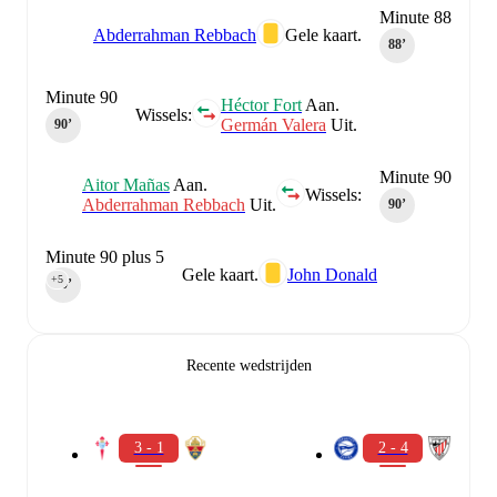
Minute 88
Abderrahman Rebbach
Gele kaart.
88‎’‎
Minute 90
Héctor Fort
Aan.
Wissels:
Germán Valera
Uit.
90‎’‎
Minute 90
Aitor Mañas
Aan.
Wissels:
Abderrahman Rebbach
Uit.
90‎’‎
Minute 90 plus 5
Gele kaart.
John Donald
+5
90‎’‎
Recente wedstrijden
3 - 1
2 - 4