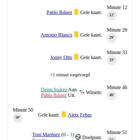
Minute 12
Pablo Ibánez
Gele kaart.
12‎’‎
Minute 29
Antonio Blanco
Gele kaart.
29‎’‎
Minute 33
Jonny Otto
Gele kaart.
33‎’‎
+1 minuut toegevoegd
Minute 46
Denis Suárez
Aan.
Wissels:
Pablo Ibánez
Uit.
46‎’‎
Minute 50
Gele kaart.
Aleix Febas
50‎’‎
Minute 51
Toni Martínez
(
0
-
1
)
Doelpunt.