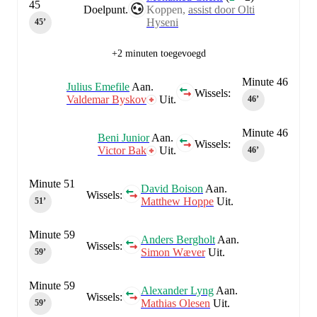
45
Doelpunt.
Koppen,
assist door Olti
Hyseni
45‎’‎
+2 minuten toegevoegd
Minute 46
Julius Emefile
Aan.
Wissels:
Valdemar Byskov
Uit.
46‎’‎
Minute 46
Beni Junior
Aan.
Wissels:
Victor Bak
Uit.
46‎’‎
Minute 51
David Boison
Aan.
Wissels:
Matthew Hoppe
Uit.
51‎’‎
Minute 59
Anders Bergholt
Aan.
Wissels:
Simon Wæver
Uit.
59‎’‎
Minute 59
Alexander Lyng
Aan.
Wissels:
Mathias Olesen
Uit.
59‎’‎