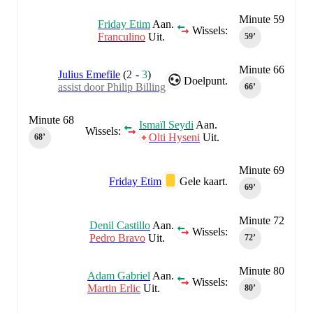
Minute 59
Friday Etim
Aan.
Wissels:
Franculino
Uit.
59‎’‎
Minute 66
Julius Emefile
(
2
-
3
)
Doelpunt.
assist door Philip Billing
66‎’‎
Minute 68
Ismaïl Seydi
Aan.
Wissels:
Olti Hyseni
Uit.
68‎’‎
Minute 69
Friday Etim
Gele kaart.
69‎’‎
Minute 72
Denil Castillo
Aan.
Wissels:
Pedro Bravo
Uit.
72‎’‎
Minute 80
Adam Gabriel
Aan.
Wissels:
Martin Erlic
Uit.
80‎’‎