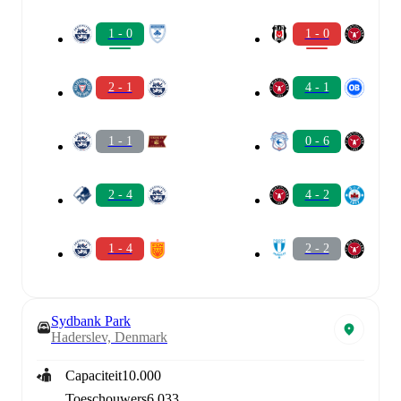
1 - 0
1 - 0
2 - 1
4 - 1
1 - 1
0 - 6
2 - 4
4 - 2
1 - 4
2 - 2
Sydbank Park
Haderslev, Denmark
Capaciteit
10.000
Toeschouwers
6.033