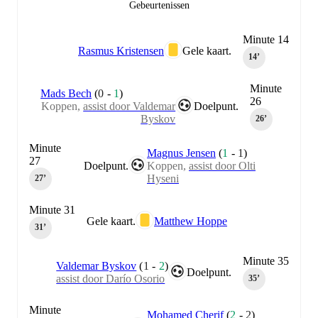
Gebeurtenissen
Minute 14
Rasmus Kristensen
Gele kaart.
14‎’‎
Minute
Mads Bech
(
0
-
1
)
26
Koppen,
assist door Valdemar
Doelpunt.
Byskov
26‎’‎
Minute
Magnus Jensen
(
1
-
1
)
27
Doelpunt.
Koppen,
assist door Olti
Hyseni
27‎’‎
Minute 31
Gele kaart.
Matthew Hoppe
31‎’‎
Minute 35
Valdemar Byskov
(
1
-
2
)
Doelpunt.
assist door Darío Osorio
35‎’‎
Minute
Mohamed Cherif
(
2
-
2
)