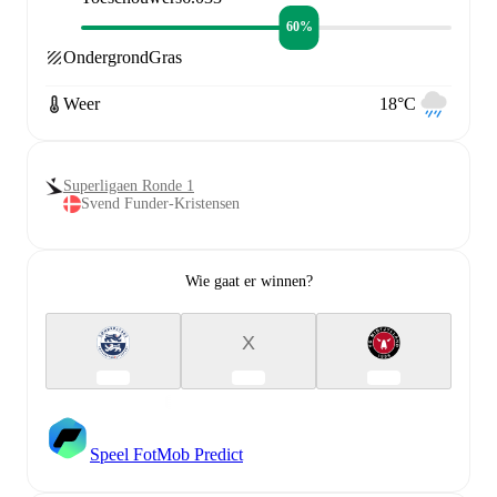
60%
Ondergrond
Gras
Weer
18°C
Superligaen Ronde 1
Svend Funder-Kristensen
Wie gaat er winnen?
X
Speel FotMob Predict