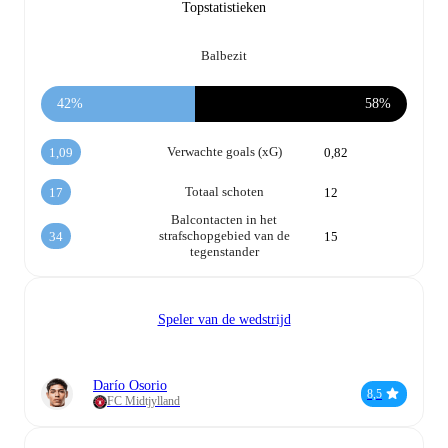
Topstatistieken
Balbezit
42%
58%
Verwachte goals (xG)
1,09
0,82
Totaal schoten
17
12
Balcontacten in het
strafschopgebied van de
34
15
tegenstander
Speler van de wedstrijd
Darío Osorio
8,5
FC Midtjylland