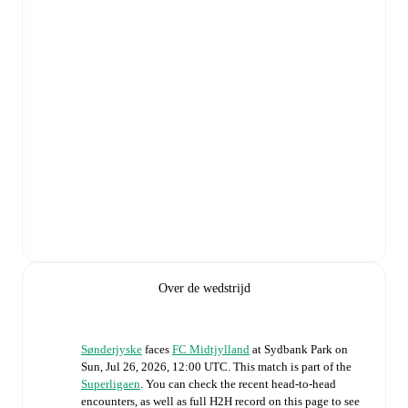
Over de wedstrijd
Sønderjyske
faces
FC Midtjylland
at
Sydbank Park
on
Sun, Jul 26, 2026, 12:00 UTC
.
This match is part of the
Superligaen
. You can check the recent head-to-head
encounters, as well as full H2H record on this page to see