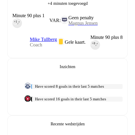
+4 minuten toegevoegd
Minute 90 plus 1
Geen penalty
VAR:
+1
Magnus Jensen
90‎’‎
Minute 90 plus 8
Mike Tullberg
Gele kaart.
+8
Coach
90‎’‎
Inzichten
Have scored 8 goals in their last 5 matches
Have scored 16 goals in their last 5 matches
Recente wedstrijden