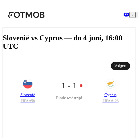
Ga naar hoofdinhoud
Slovenië vs Cyprus — do 4 juni, 16:00
UTC
Volgen
1 - 1
Slovenië
Cyprus
Einde wedstrijd
FIFA #
58
FIFA #
126