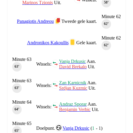
Marinos Tzionis
Uit.
58‎’‎
Minute 62
Panagiotis Andreou
Tweede gele kaart.
62‎’‎
Minute 62
Andronikos Kakoullis
Gele kaart.
62‎’‎
Minute 63
Vanja Drkusic
Aan.
Wissels:
David Brekalo
Uit.
63‎’‎
Minute 63
Zan Karnicnik
Aan.
Wissels:
Srdjan Kuzmic
Uit.
63‎’‎
Minute 64
Andraz Sporar
Aan.
Wissels:
Benjamin Verbic
Uit.
64‎’‎
Minute 65
Doelpunt.
Vanja Drkusic
(
1
-
1
)
65‎’‎