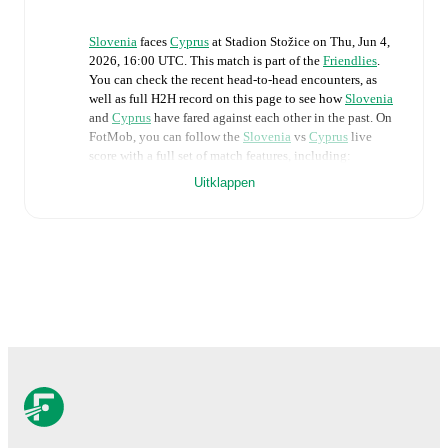
Slovenia
faces
Cyprus
at
Stadion Stožice
on
Thu, Jun 4,
2026, 16:00 UTC
.
This match is part of the
Friendlies
.
You can check the recent head-to-head encounters, as
well as full H2H record on this page to see how
Slovenia
and
Cyprus
have fared against each other in the past. On
FotMob, you can follow the
Slovenia
vs
Cyprus
live
score with a full set of match features, including:
Uitklappen
Live updates: Every goal, card, substitution and key
moment instantly delivered on FotMob.
Real-time extensive stats powered by Opta:
Possession, shots, corners, big chances created, xG,
momentum, and shot maps.
The lineups are:
Slovenia
(4-4-2)
:
Jan Oblak
-
Srdjan Kuzmic
,
Jaka
Bijol
,
David Brekalo
,
Erik Janza
-
Svit Seslar
,
Adam
Gnezda Cerin
,
Tamar Svetlin
,
Benjamin Verbic
-
Zan
Vipotnik
,
Danijel Sturm
.