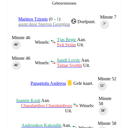
Gebeurtenissen
Minute 7
Marinos Tzionis
(
0
-
1
)
Doelpunt.
assist door Stavros Georgiou
7‎’‎
Minute 46
Tjas Begic
Aan.
Wissels:
Svit Seslar
Uit.
46‎’‎
Minute 46
Sandi Lovric
Aan.
Wissels:
Tamar Svetlin
Uit.
46‎’‎
Minute 52
Panagiotis Andreou
Gele kaart.
52‎’‎
Minute
Ioannis Kosti
Aan.
58
Charalambos Charalambous
Wissels:
Uit.
58‎’‎
Minute 58
Andronikos Kakoullis
Aan.
Wissels: