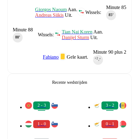
Minute 85
Giorgos Naoum
Aan.
Wissels:
Andreas Siikis
Uit.
85‎’‎
Minute 88
Tian Nai Koren
Aan.
Wissels:
Danijel Sturm
Uit.
88‎’‎
Minute 90 plus 2
Fabiano
Gele kaart.
+2
90‎’‎
Recente wedstrijden
2 - 3
3 - 2
1 - 0
0 - 1