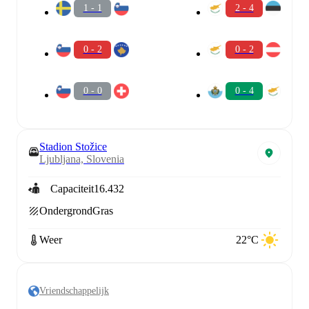
1 - 1
2 - 4
0 - 2
0 - 2
0 - 0
0 - 4
Stadion Stožice
Ljubljana, Slovenia
Capaciteit
16.432
Ondergrond
Gras
Weer
22°C
Vriendschappelijk