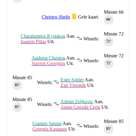
Minute 66
Christos Shelis
Gele kaart.
66‎’‎
Minute 72
Charalampos Kyriakou
Aan.
Wissels:
Ioannis Pittas
Uit.
72‎’‎
Minute 72
Andreas Christou
Aan.
Wissels:
Stavros Georgiou
Uit.
72‎’‎
Minute 85
Ester Sokler
Aan.
Wissels:
Zan Vipotnik
Uit.
85‎’‎
Minute 85
Adrian Zeljkovic
Aan.
Wissels:
Adam Gnezda Cerin
Uit.
85‎’‎
Minute 85
Giannis Satsias
Aan.
Wissels:
Grigoris Kastanos
Uit.
85‎’‎