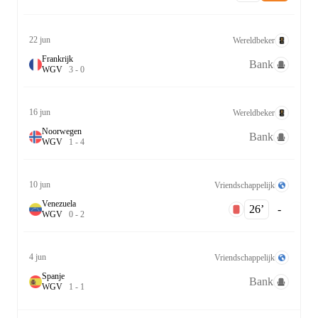
22 jun
Wereldbeker
Frankrijk
Bank
W
G
V
3
-
0
16 jun
Wereldbeker
Noorwegen
Bank
W
G
V
1
-
4
10 jun
Vriendschappelijk
Venezuela
26‎’‎
-
W
G
V
0
-
2
4 jun
Vriendschappelijk
Spanje
Bank
W
G
V
1
-
1