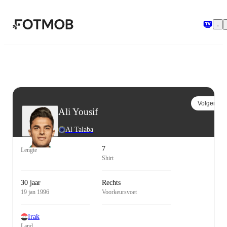
Ga naar hoofdinhoud
Volgen
Ali Yousif
Al Talaba
7
Lengte
Shirt
30 jaar
Rechts
19 jan 1996
Voorkeursvoet
Irak
Land