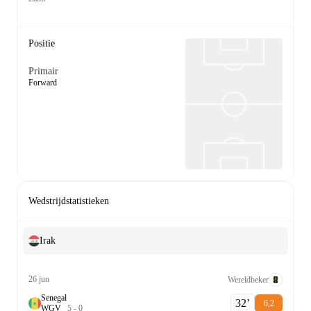
Positie
Primair
Forward
Wedstrijdstatistieken
Irak
26 jun
Wereldbeker
Senegal
32‎’‎
6,2
W
G
V
5
-
0