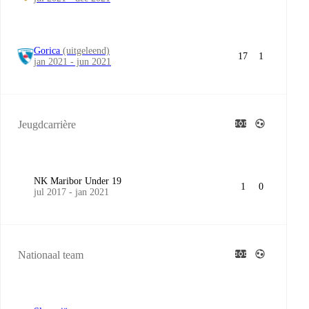
Gorica
(uitgeleend)
17
1
jan 2021 - jun 2021
Jeugdcarrière
NK Maribor Under 19
1
0
jul 2017 - jan 2021
Nationaal team