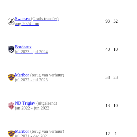
Swansea
(Gratis transfer)
93
32
aug 2024 - nu
Bordeaux
40
10
jul 2023 - jul 2024
Maribor
(terug van verhuur)
38
23
jul 2022 - jul 2023
ND Triglav
(uitgeleend)
13
10
jan 2022 - jun 2022
Maribor
(terug van verhuur)
12
1
jul 2021 - dec 2021