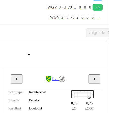
W
G
V
3
-
3
70
1
0
0
0
7,3
W
G
V
2
-
3
75
2
0
0
0
-
volgende
1 - 1
Schottype
Rechtervoet
Situatie
Penalty
0,79
0,76
Resultaat
Doelpunt
xG
xGOT