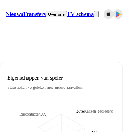
Nieuws
Transfers
TV schema
Over ons
Eigenschappen van speler
Statistieken vergeleken met andere aanvallers
28%
Kansen gecreëerd
Balcontacten
9%