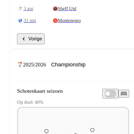
3 apr
Sheff Utd
31 mrt
Montenegro
Vorige
2025/2026
Schotenkaart seizoen
Op doel: 40%