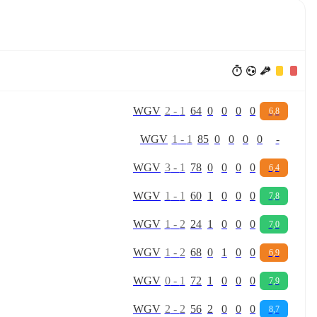
W
G
V
2
-
1
64
0
0
0
0
6,8
W
G
V
1
-
1
85
0
0
0
0
-
W
G
V
3
-
1
78
0
0
0
0
6,4
W
G
V
1
-
1
60
1
0
0
0
7,8
W
G
V
1
-
2
24
1
0
0
0
7,0
W
G
V
1
-
2
68
0
1
0
0
6,9
W
G
V
0
-
1
72
1
0
0
0
7,9
W
G
V
2
-
2
56
2
0
0
0
8,7