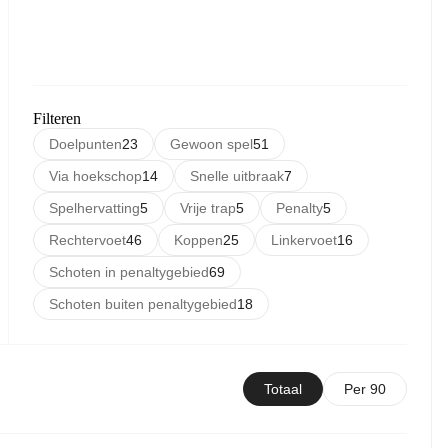
Filteren
Doelpunten
23
Gewoon spel
51
Via hoekschop
14
Snelle uitbraak
7
Spelhervatting
5
Vrije trap
5
Penalty
5
Rechtervoet
46
Koppen
25
Linkervoet
16
Schoten in penaltygebied
69
Schoten buiten penaltygebied
18
Totaal
Per 90