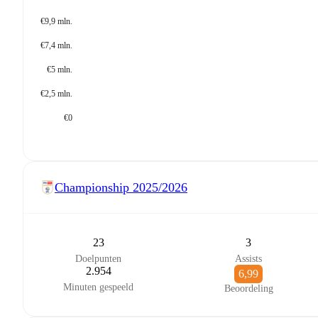
€9,9 mln.
€7,4 mln.
€5 mln.
€2,5 mln.
€0
Championship
2025/2026
23
3
Doelpunten
Assists
2.954
6,99
Minuten gespeeld
Beoordeling