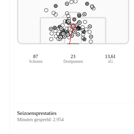
87
23
13,61
Schoten
Doelpunten
xG
Seizoensprestaties
Minuten gespeeld
:
2.954