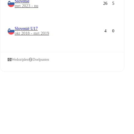
Slovenië
26
5
mrt 2023 - nu
Slovenië U17
4
0
okt 2018 - mrt 2019
Wedstrijden
Doelpunten