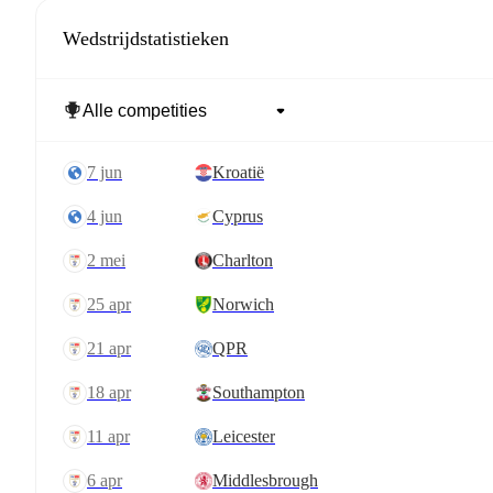
Wedstrijdstatistieken
7 jun
Kroatië
4 jun
Cyprus
2 mei
Charlton
25 apr
Norwich
21 apr
QPR
18 apr
Southampton
11 apr
Leicester
6 apr
Middlesbrough