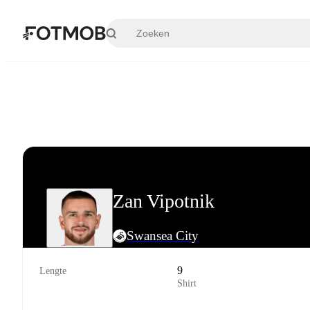
Ga naar hoofdinhoud
Zan Vipotnik
Swansea City
9
Lengte
Shirt