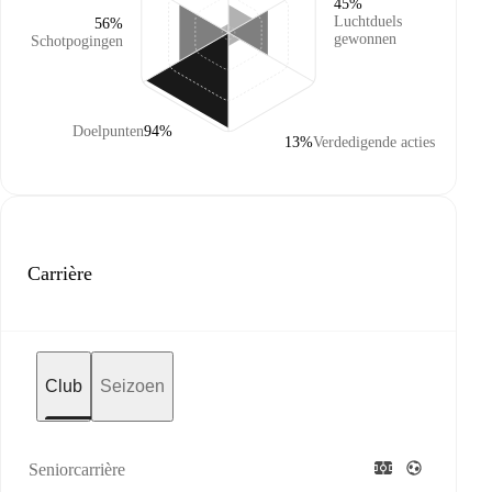
45%
Luchtduels
56%
gewonnen
Schotpogingen
Doelpunten
94%
13%
Verdedigende acties
Carrière
Club
Seizoen
Seniorcarrière