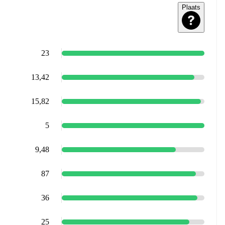
Plaats
23
13,42
15,82
5
9,48
87
36
25