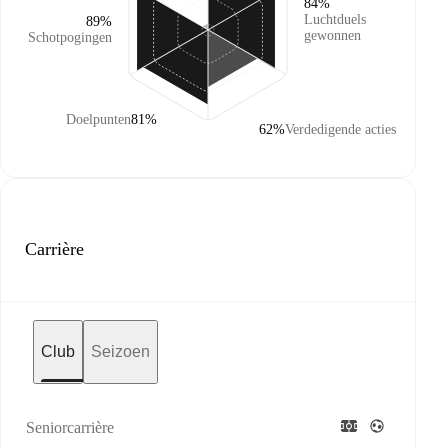
84%
Luchtduels
89%
gewonnen
Schotpogingen
Doelpunten
81%
62%
Verdedigende acties
Carrière
Club
Seizoen
Seniorcarrière