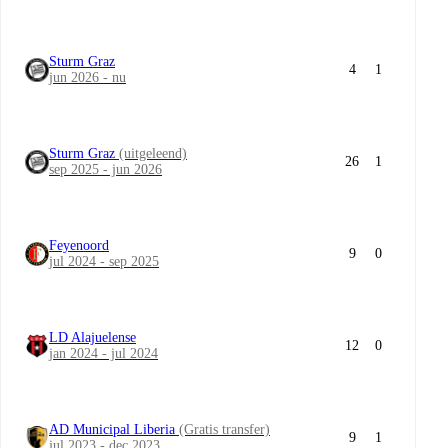
Sturm Graz
4
1
jun 2026 - nu
Sturm Graz
(uitgeleend)
26
1
sep 2025 - jun 2026
Feyenoord
9
0
jul 2024 - sep 2025
LD Alajuelense
12
0
jan 2024 - jul 2024
AD Municipal Liberia
(Gratis transfer)
9
1
jul 2023 - dec 2023