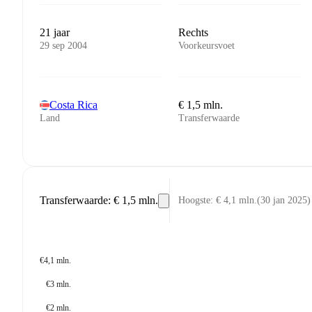
21 jaar
Rechts
29 sep 2004
Voorkeursvoet
Costa Rica
€ 1,5 mln.
Land
Transferwaarde
Transferwaarde
:
€ 1,5 mln.
Hoogste
:
€ 4,1 mln.
(
30 jan 2025
)
€4,1 mln.
€3 mln.
€2 mln.