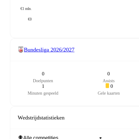
€1 mln.
€0
Bundesliga
2026/2027
0
0
Doelpunten
Assists
1
0
Minuten gespeeld
Gele kaarten
Wedstrijdstatistieken