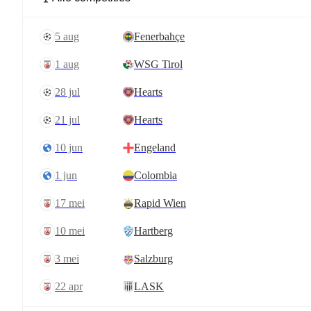
5 aug
Fenerbahçe
1 aug
WSG Tirol
28 jul
Hearts
21 jul
Hearts
10 jun
Engeland
1 jun
Colombia
17 mei
Rapid Wien
10 mei
Hartberg
3 mei
Salzburg
22 apr
LASK