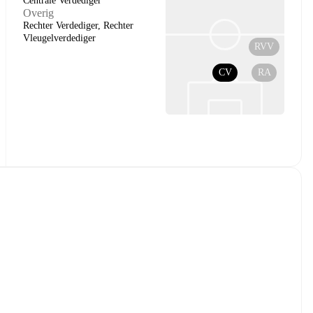
Centrale Verdediger
Overig
Rechter Verdediger, Rechter
Vleugelverdediger
RVV
CV
RA