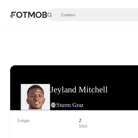
Ga naar hoofdinhoud
Jeyland Mitchell
Sturm Graz
2
Lengte
Shirt