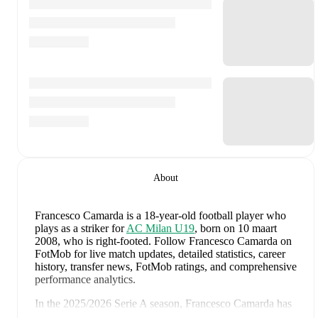
About
Francesco Camarda
is a 18-year-old football player who
plays as a striker
for
AC Milan U19
, born on 10 maart
2008, who is right-footed
.
Follow Francesco Camarda on
FotMob for live match updates, detailed statistics, career
history, transfer news, FotMob ratings, and comprehensive
performance analytics.
In the
2025/2026
Serie A
season,
Francesco Camarda
has
recorded
1 goal, 0 assists, 679 minutes, an average