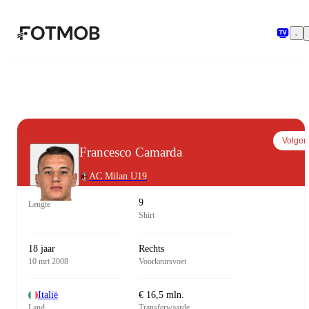
Ga naar hoofdinhoud
Volgen
Francesco Camarda
AC Milan U19
9
Lengte
Shirt
18 jaar
Rechts
10 mrt 2008
Voorkeursvoet
Italië
€ 16,5 mln.
Land
Transferwaarde