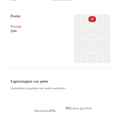
Positie
SP
Primair
Spits
Eigenschappen van speler
Statistieken vergeleken met andere aanvallers
6%
Kansen gecreëerd
Balcontacten
11%