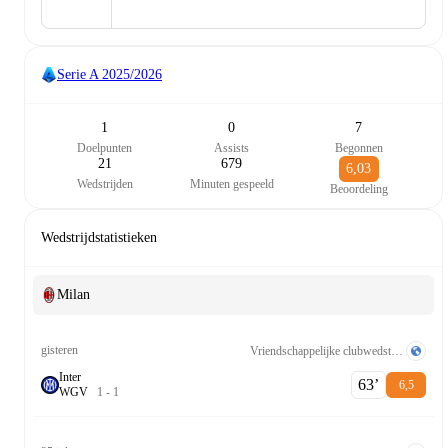
Serie A
2025/2026
1
0
7
Doelpunten
Assists
Begonnen
21
679
6,03
Wedstrijden
Minuten gespeeld
Beoordeling
Wedstrijdstatistieken
Milan
gisteren
Vriendschappelijke clubwedstrijden
Inter
63‎’‎
6,5
W
G
V
1
-
1