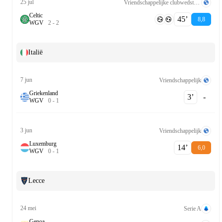
25 jul
Vriendschappelijke clubwedstrijden
Celtic
45‎’‎
8,8
W
G
V
2
-
2
Italië
7 jun
Vriendschappelijk
Griekenland
3‎’‎
-
W
G
V
0
-
1
3 jun
Vriendschappelijk
Luxemburg
14‎’‎
6,0
W
G
V
0
-
1
Lecce
24 mei
Serie A
Genoa