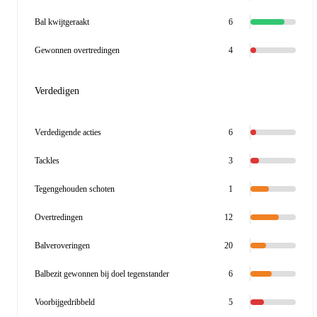
Bal kwijtgeraakt
6
Gewonnen overtredingen
4
Verdedigen
Verdedigende acties
6
Tackles
3
Tegengehouden schoten
1
Overtredingen
12
Balveroveringen
20
Balbezit gewonnen bij doel tegenstander
6
Voorbijgedribbeld
5