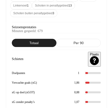
Linkervoet
1
Schoten in penaltygebied
13
Schoten buiten penaltygebied
3
Seizoensprestaties
Minuten gespeeld
:
679
Totaal
Per 90
Plaats
Schieten
Doelpunten
1
Verwachte goals (xG)
1,86
xG op doel (xGOT)
0,88
xG zonder penalty’s
1,07