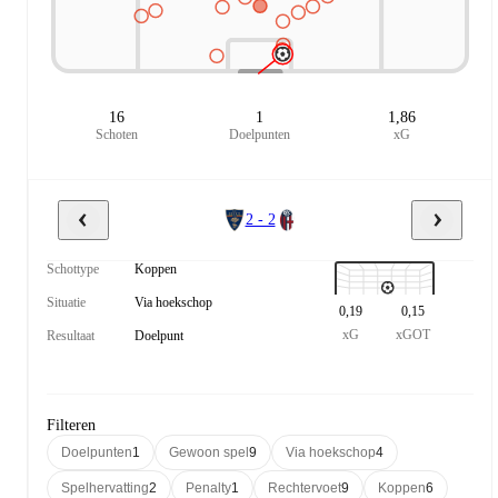
16
1
1,86
Schoten
Doelpunten
xG
2 - 2
Schottype
Koppen
Situatie
Via hoekschop
0,19
0,15
xG
xGOT
Resultaat
Doelpunt
Filteren
Doelpunten
1
Gewoon spel
9
Via hoekschop
4
Spelhervatting
2
Penalty
1
Rechtervoet
9
Koppen
6