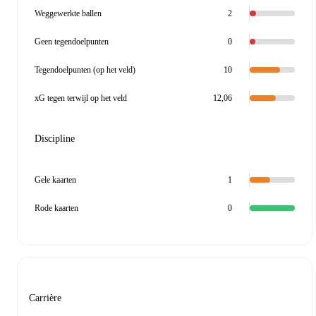
Weggewerkte ballen
2
Geen tegendoelpunten
0
Tegendoelpunten (op het veld)
10
xG tegen terwijl op het veld
12,06
Discipline
Gele kaarten
1
Rode kaarten
0
Carrière