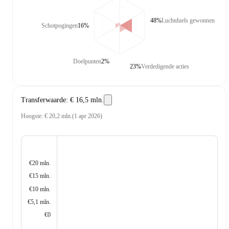
48%
Luchtduels gewonnen
Schotpogingen
16%
Doelpunten
2%
23%
Verdedigende acties
Transferwaarde
:
€ 16,5 mln.
Hoogste
:
€ 20,2 mln.
(
1 apr 2026
)
€20 mln.
€15 mln.
€10 mln.
€5,1 mln.
€0