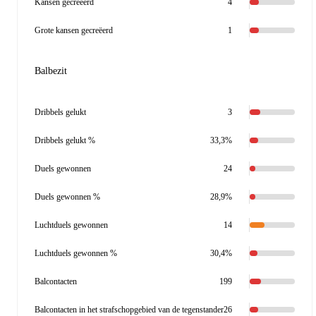
Kansen gecreëerd
4
Grote kansen gecreëerd
1
Balbezit
Dribbels gelukt
3
Dribbels gelukt %
33,3%
Duels gewonnen
24
Duels gewonnen %
28,9%
Luchtduels gewonnen
14
Luchtduels gewonnen %
30,4%
Balcontacten
199
Balcontacten in het strafschopgebied van de tegenstander
26