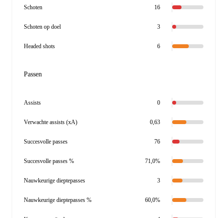
Schoten
16
Schoten op doel
3
Headed shots
6
Passen
Assists
0
Verwachte assists (xA)
0,63
Succesvolle passes
76
Succesvolle passes %
71,0%
Nauwkeurige dieptepasses
3
Nauwkeurige dieptepasses %
60,0%