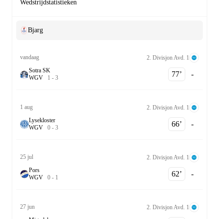
Wedstrijdstatistieken
Bjarg
vandaag
2. Divisjon Avd. 1
Sotra SK
77‎’‎
-
W
G
V
1
-
3
1 aug
2. Divisjon Avd. 1
Lysekloster
66‎’‎
-
W
G
V
0
-
3
25 jul
2. Divisjon Avd. 1
Pors
62‎’‎
-
W
G
V
0
-
1
27 jun
2. Divisjon Avd. 1