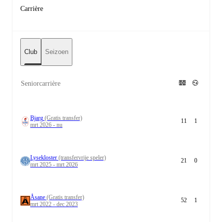
Carrière
Club
Seizoen
Seniorcarrière
Bjarg
(Gratis transfer)
11
1
mrt 2026 - nu
Lysekloster
(transfervrije speler)
21
0
mrt 2025 - mrt 2026
Åsane
(Gratis transfer)
52
1
mrt 2022 - dec 2023