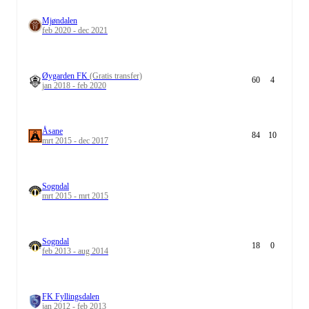
Mjøndalen
feb 2020 - dec 2021
Øygarden FK
(Gratis transfer)
60
4
jan 2018 - feb 2020
Åsane
84
10
mrt 2015 - dec 2017
Sogndal
mrt 2015 - mrt 2015
Sogndal
18
0
feb 2013 - aug 2014
FK Fyllingsdalen
jan 2012 - feb 2013