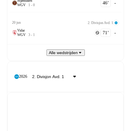
Mjøndalen
46‎’‎
-
W
G
V
1
-
0
20 jun
2. Divisjon Avd. 1
Vidar
71‎’‎
-
W
G
V
3
-
1
Alle wedstrijden
2026