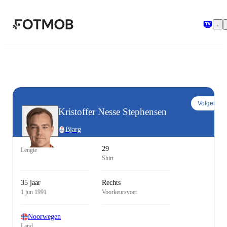
Ga naar hoofdinhoud
Volgen
Kristoffer Nesse Stephensen
Bjarg
29
Lengte
Shirt
35 jaar
Rechts
1 jun 1991
Voorkeursvoet
Noorwegen
Land