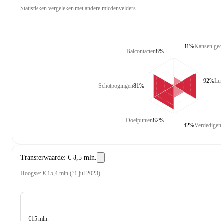
Statistieken vergeleken met andere middenvelders
31%
Kansen gec
Balcontacten
8%
92%
Lu
Schotpogingen
81%
Doelpunten
82%
42%
Verdedigen
Transferwaarde
:
€ 8,5 mln.
Hoogste
:
€ 15,4 mln.
(
31 jul 2023
)
€15 mln.