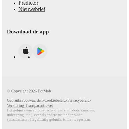
Predictor
Nieuwsbrief
Download de app
© Copyright
2026
FotMob
Gebruiksvoorwaarden
•
Cookiebeleid
•
Privacybeleid
•
Verklaring Transparantiewet
Het gebruik van automatische diensten (robots, crawlers,
indexering, etc.), evenals andere methoden voor
systematisch of regelmatig gebruik, is niet toegestaan.