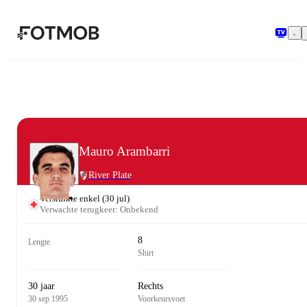
Ga naar hoofdinhoud
Mauro Arambarri
River Plate
Verstuikte enkel
(
30 jul
)
Verwachte terugkeer: Onbekend
8
Lengte
Shirt
30 jaar
Rechts
30 sep 1995
Voorkeursvoet