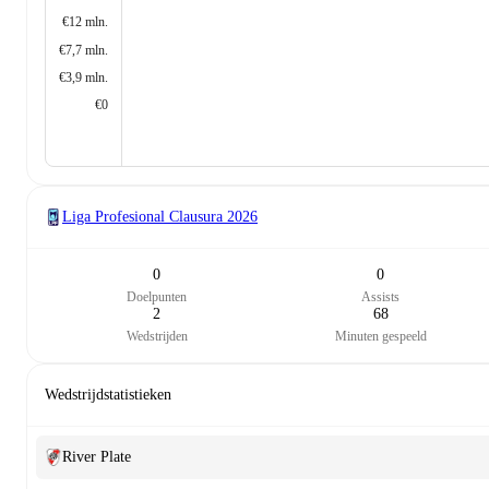
€12 mln.
€7,7 mln.
€3,9 mln.
€0
Liga Profesional Clausura
2026
0
0
Doelpunten
Assists
2
68
Wedstrijden
Minuten gespeeld
Wedstrijdstatistieken
River Plate