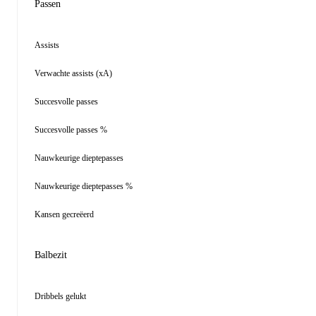
Passen
Assists
Verwachte assists (xA)
Succesvolle passes
Succesvolle passes %
Nauwkeurige dieptepasses
Nauwkeurige dieptepasses %
Kansen gecreëerd
Balbezit
Dribbels gelukt