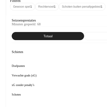
Filteren
Gewoon spel
1
Rechtervoet
1
Schoten buiten penaltygebied
1
Seizoensprestaties
Minuten gespeeld
:
68
Totaal
Schieten
Doelpunten
Verwachte goals (xG)
xG zonder penalty’s
Schoten