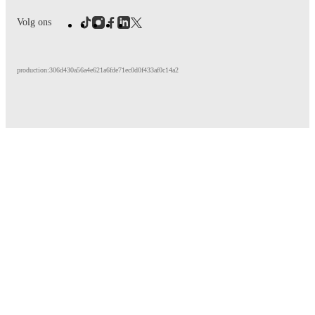
Volg ons
production:306d430a56a4e621a6fde71ec0d0f433af0c14a2