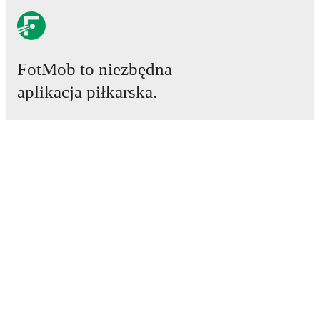
FotMob to niezbędna
aplikacja piłkarska.
Mecze
Newsy
Centrum Transferów
Plotki
Program TV
Informacje o nas
Kariera
Reklamuj się
Lineup Builder
FAQ
Rankingi FIFA mężczyzn
Rankingi FIFA kobiet