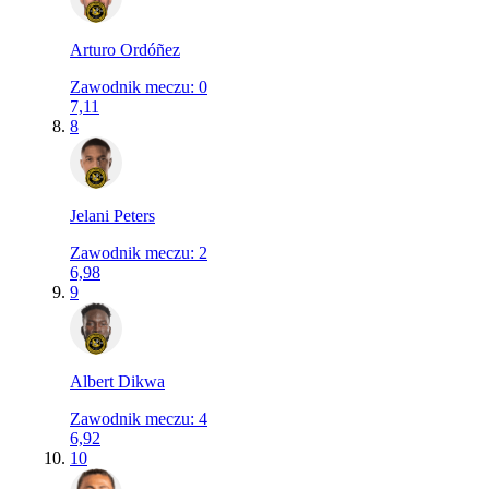
Arturo Ordóñez
Zawodnik meczu
:
0
7,11
8
Jelani Peters
Zawodnik meczu
:
2
6,98
9
Albert Dikwa
Zawodnik meczu
:
4
6,92
10