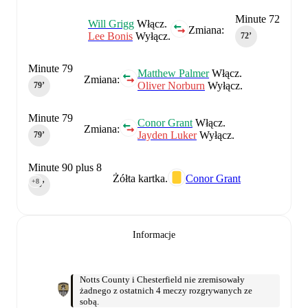
Minute 72
Will Grigg
Włącz.
Zmiana:
Lee Bonis
Wyłącz.
72‎’‎
Minute 79
Matthew Palmer
Włącz.
Zmiana:
Oliver Norburn
Wyłącz.
79‎’‎
Minute 79
Conor Grant
Włącz.
Zmiana:
Jayden Luker
Wyłącz.
79‎’‎
Minute 90 plus 8
Żółta kartka.
Conor Grant
+8
90‎’‎
Informacje
Notts County i Chesterfield nie zremisowały
żadnego z ostatnich 4 meczy rozgrywanych ze
sobą.