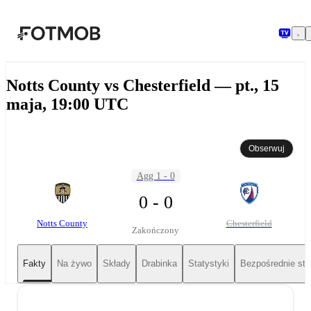
Przejdź do głównej treści
Notts County vs Chesterfield — pt., 15
maja, 19:00 UTC
Obserwuj
Agg 1 - 0
0 - 0
Notts County
Chesterfield
Zakończony
Fakty
Na żywo
Składy
Drabinka
Statystyki
Bezpośrednie sta