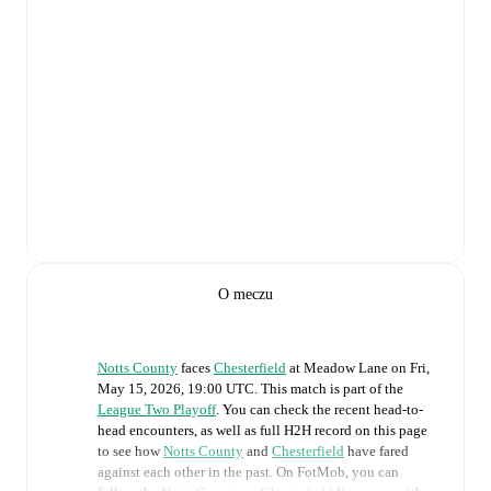
O meczu
Notts County
faces
Chesterfield
at
Meadow Lane
on
Fri,
May 15, 2026, 19:00 UTC
.
This match is part of the
League Two Playoff
. You can check the recent head-to-
head encounters, as well as full H2H record on this page
to see how
Notts County
and
Chesterfield
have fared
against each other in the past. On FotMob, you can