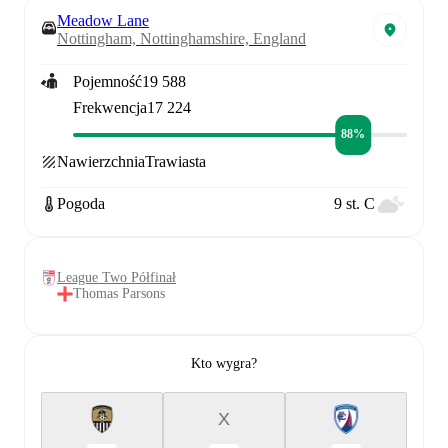
Meadow Lane
Nottingham, Nottinghamshire, England
Pojemność
19 588
Frekwencja
17 224
88%
Nawierzchnia
Trawiasta
Pogoda
9 st. C
League Two Półfinał
Thomas Parsons
Kto wygra?
X