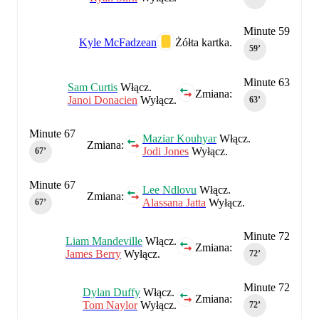
Minute 59
Kyle McFadzean
Żółta kartka.
59‎’‎
Minute 63
Sam Curtis
Włącz.
Zmiana:
Janoi Donacien
Wyłącz.
63‎’‎
Minute 67
Maziar Kouhyar
Włącz.
Zmiana:
Jodi Jones
Wyłącz.
67‎’‎
Minute 67
Lee Ndlovu
Włącz.
Zmiana:
Alassana Jatta
Wyłącz.
67‎’‎
Minute 72
Liam Mandeville
Włącz.
Zmiana:
James Berry
Wyłącz.
72‎’‎
Minute 72
Dylan Duffy
Włącz.
Zmiana:
Tom Naylor
Wyłącz.
72‎’‎