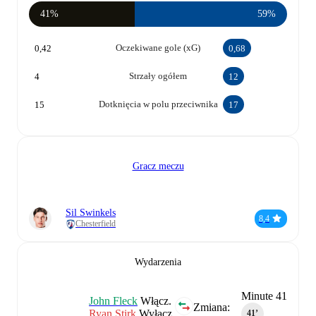
41%
59%
Oczekiwane gole (xG)
0,42
0,68
Strzały ogółem
4
12
Dotknięcia w polu przeciwnika
15
17
Gracz meczu
Sil Swinkels
8,4
Chesterfield
Wydarzenia
Minute 41
John Fleck
Włącz.
Zmiana:
Ryan Stirk
Wyłącz.
41‎’‎