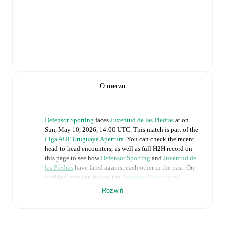
O meczu
Defensor Sporting
faces
Juventud de las Piedras
at
on
Sun, May 10, 2026, 14:00 UTC
.
This match is part of the
Liga AUF Uruguaya Apertura
. You can check the recent
head-to-head encounters, as well as full H2H record on
this page to see how
Defensor Sporting
and
Juventud de
las Piedras
have fared against each other in the past. On
FotMob, you can follow the
Defensor Sporting
vs
Juventud de las Piedras
live score with a full set of match
Rozwiń
features, including:
Live updates: Every goal, card, substitution and key