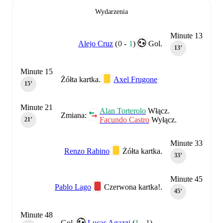
Wydarzenia
Minute 13
Alejo Cruz
(
0
-
1
)
Gol.
13‎’‎
Minute 15
Żółta kartka.
Axel Frugone
15‎’‎
Minute 21
Alan Torterolo
Włącz.
Zmiana:
Facundo Castro
Wyłącz.
21‎’‎
Minute 33
Renzo Rabino
Żółta kartka.
33‎’‎
Minute 45
Pablo Lago
Czerwona kartka!.
45‎’‎
Minute 48
Gol.
Lucas Agazzi
(
1
-
1
)