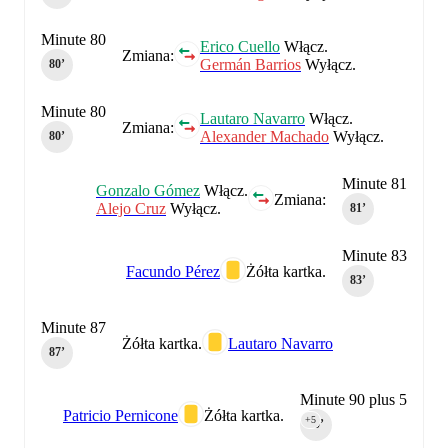
Minute 80
Erico Cuello
Włącz.
Zmiana:
Germán Barrios
Wyłącz.
80‎’‎
Minute 80
Lautaro Navarro
Włącz.
Zmiana:
Alexander Machado
Wyłącz.
80‎’‎
Minute 81
Gonzalo Gómez
Włącz.
Zmiana:
Alejo Cruz
Wyłącz.
81‎’‎
Minute 83
Facundo Pérez
Żółta kartka.
83‎’‎
Minute 87
Żółta kartka.
Lautaro Navarro
87‎’‎
Minute 90 plus 5
Patricio Pernicone
Żółta kartka.
+5
90‎’‎