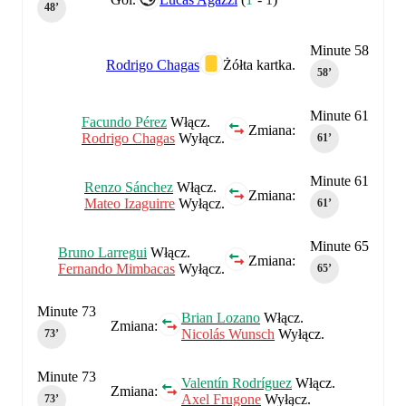
48‎’‎
Minute 58
Rodrigo Chagas
Żółta kartka.
58‎’‎
Minute 61
Facundo Pérez
Włącz.
Zmiana:
Rodrigo Chagas
Wyłącz.
61‎’‎
Minute 61
Renzo Sánchez
Włącz.
Zmiana:
Mateo Izaguirre
Wyłącz.
61‎’‎
Minute 65
Bruno Larregui
Włącz.
Zmiana:
Fernando Mimbacas
Wyłącz.
65‎’‎
Minute 73
Brian Lozano
Włącz.
Zmiana:
Nicolás Wunsch
Wyłącz.
73‎’‎
Minute 73
Valentín Rodríguez
Włącz.
Zmiana:
Axel Frugone
Wyłącz.
73‎’‎