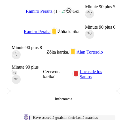
Minute 90 plus 5
Ramiro Peralta
(
1
-
2
)
Gol.
+5
90‎’‎
Minute 90 plus 6
Ramiro Peralta
Żółta kartka.
+6
90‎’‎
Minute 90 plus 8
Żółta kartka.
Alan Torterolo
+8
90‎’‎
Minute 90 plus
Czerwona
Lucas de los
9
+9
kartka!.
Santos
90‎’‎
Informacje
Have scored 5 goals in their last 5 matches