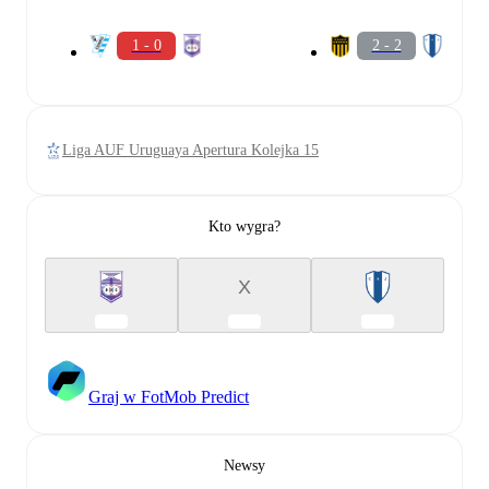
1 - 0
2 - 2
Liga AUF Uruguaya Apertura Kolejka 15
Kto wygra?
X
Graj w FotMob Predict
Newsy