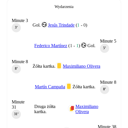
Wydarzenia
Minute 3
Gol.
Jesús Trindade
(
1
-
0
)
3‎’‎
Minute 5
Federico Martínez
(
1
-
1
)
Gol.
5‎’‎
Minute 8
Żółta kartka.
Maximiliano Olivera
8‎’‎
Minute 8
Martín Campaña
Żółta kartka.
8‎’‎
Minute
Druga żółta
Maximiliano
31
kartka.
Olivera
31‎’‎
Minute 38