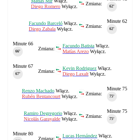
Matías Mir
Włącz.
Zmiana:
Diego Romero
Wyłącz.
62‎’‎
Minute 62
Facundo Barceló
Włącz.
Zmiana:
Diego Zabala
Wyłącz.
62‎’‎
Minute 66
Facundo Batista
Włącz.
Zmiana:
Matías Arezo
Wyłącz.
66‎’‎
Minute 67
Kevin Rodriguez
Włącz.
Zmiana:
Diego Laxalt
Wyłącz.
67‎’‎
Minute 75
Renzo Machado
Włącz.
Zmiana:
Rubén Bentancourt
Wyłącz.
75‎’‎
Minute 75
Ramiro Degregorio
Włącz.
Zmiana:
Nicolás Garayalde
Wyłącz.
75‎’‎
Minute 80
Lucas Hernández
Włącz.
Zmiana: