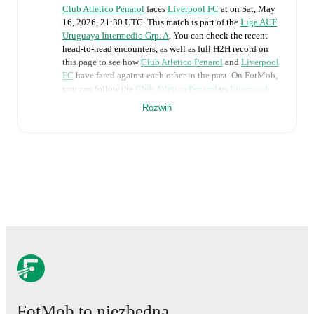
Club Atletico Penarol
faces
Liverpool FC
at
on
Sat, May
16, 2026, 21:30 UTC
.
This match is part of the
Liga AUF
Uruguaya Intermedio Grp. A
. You can check the recent
head-to-head encounters, as well as full H2H record on
this page to see how
Club Atletico Penarol
and
Liverpool
FC
have fared against each other in the past. On FotMob,
you can follow the
Club Atletico Penarol
vs
Liverpool
FC
live score with a full set of match features, including:
Rozwiń
Live updates: Every goal, card, substitution and key
moment instantly delivered on FotMob.
Real-time extensive stats powered by Opta:
Possession, shots, corners, big chances created, xG,
momentum, and shot maps.
The lineups are:
Club Atletico Penarol
(4-2-3-1)
:
Washington Aguerre
-
Brian Barboza
,
Franco Escobar
,
Lucas Ferreira
,
Maximiliano Olivera
-
Jesús Trindade
,
Nicolás
Fernández
-
Leandro Umpiérrez
,
Diego Laxalt
,
Gastón
FotMob to niezbędna