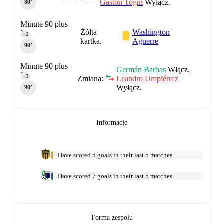
Gastón Togni
Wyłącz.
80‎’‎
Minute 90 plus
Żółta
Washington
2
+2
kartka.
Aguerre
90‎’‎
Minute 90 plus
Germán Barbas
Włącz.
3
+3
Zmiana:
Leandro Umpiérrez
Wyłącz.
90‎’‎
Informacje
Have scored 5 goals in their last 5 matches
Have scored 7 goals in their last 5 matches
Forma zespołu