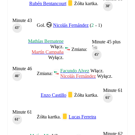
Rubén Bentancourt
Żółta kartka.
38‎’‎
Minute 43
Gol.
Nicolás Fernández
(
2
-
1
)
43‎’‎
Mathías Bernatene
Minute 45 plus
Włącz.
5
+5
Zmiana:
Martín Campaña
45‎’‎
Wyłącz.
Minute 46
Facundo Alvez
Włącz.
Zmiana:
Nicolás Fernández
Wyłącz.
46‎’‎
Minute 61
Enzo Castillo
Żółta kartka.
61‎’‎
Minute 61
Żółta kartka.
Lucas Ferreira
61‎’‎
Minute 62