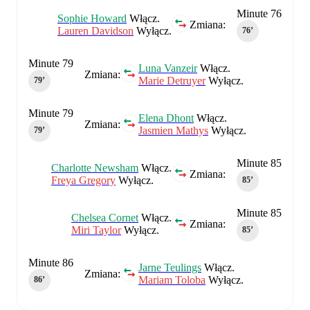
Minute 76
Sophie Howard
Włącz.
Zmiana:
Lauren Davidson
Wyłącz.
76‎’‎
Minute 79
Luna Vanzeir
Włącz.
Zmiana:
Marie Detruyer
Wyłącz.
79‎’‎
Minute 79
Elena Dhont
Włącz.
Zmiana:
Jasmien Mathys
Wyłącz.
79‎’‎
Minute 85
Charlotte Newsham
Włącz.
Zmiana:
Freya Gregory
Wyłącz.
85‎’‎
Minute 85
Chelsea Cornet
Włącz.
Zmiana:
Miri Taylor
Wyłącz.
85‎’‎
Minute 86
Jarne Teulings
Włącz.
Zmiana:
Mariam Toloba
Wyłącz.
86‎’‎