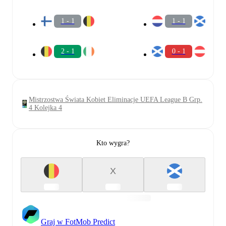
1 - 1
1 - 1
2 - 1
0 - 1
Mistrzostwa Świata Kobiet Eliminacje UEFA League B Grp.
4 Kolejka 4
Kto wygra?
X
Graj w FotMob Predict