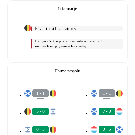
Informacje
Haven't lost in 5 matches
Belgia i Szkocja zremisowały w ostatnich 3
meczach rozgrywanych ze sobą.
Forma zespołu
1 - 1
1 - 1
5 - 0
7 - 0
0 - 3
0 - 5