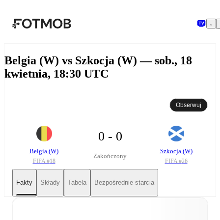
Przejdź do głównej treści
Belgia (W) vs Szkocja (W) — sob., 18
kwietnia, 18:30 UTC
Obserwuj
0 - 0
Belgia (W)
Szkocja (W)
Zakończony
FIFA #
18
FIFA #
26
Fakty
Składy
Tabela
Bezpośrednie starcia