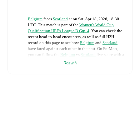
Belgium
faces
Scotland
at
on
Sat, Apr 18, 2026, 18:30
UTC
.
This match is part of the
Women's World Cup
Qualification UEFA League B Grp. 4
. You can check the
recent head-to-head encounters, as well as full H2H
record on this page to see how
Belgium
and
Scotland
have fared against each other in the past. On FotMob,
you can follow the
Belgium
vs
Scotland
live score with a
full set of match features, including:
Rozwiń
Live updates: Every goal, card, substitution and key
moment instantly delivered on FotMob.
Real-time extensive stats powered by Opta:
Possession, shots, corners, big chances created, xG,
momentum, and shot maps.
The lineups are:
Belgium
(4-3-3)
:
Nicky Evrard
-
Sari Kees
,
Amber
Tysiak
,
Janice Cayman
,
Zenia Mertens
-
Jill Janssens
,