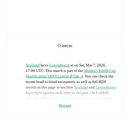
O meczu
Scotland
faces
Luxembourg
at
on
Sat, Mar 7, 2026,
17:00 UTC
.
This match is part of the
Women's World Cup
Qualification UEFA League B Grp. 4
. You can check the
recent head-to-head encounters, as well as full H2H
record on this page to see how
Scotland
and
Luxembourg
have fared against each other in the past. On FotMob,
you can follow the
Scotland
vs
Luxembourg
live score
with a full set of match features, including:
Rozwiń
Live updates: Every goal, card, substitution and key
moment instantly delivered on FotMob.