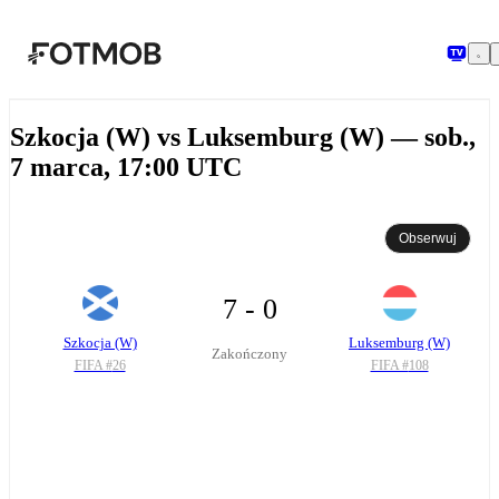
Przejdź do głównej treści
Szkocja (W) vs Luksemburg (W) — sob.,
7 marca, 17:00 UTC
Obserwuj
7 - 0
Szkocja (W)
Luksemburg (W)
Zakończony
FIFA #
26
FIFA #
108