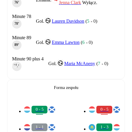
Jenna Clark
Wyłącz.
76‎’‎
Minute 78
Gol.
Lauren Davidson
(
5
-
0
)
78‎’‎
Minute 89
Gol.
Emma Lawton
(
6
-
0
)
89‎’‎
Minute 90 plus 4
Gol.
Maria McAneny
(
7
-
0
)
+4
90‎’‎
Forma zespołu
0 - 5
0 - 5
1 - 1
1 - 3