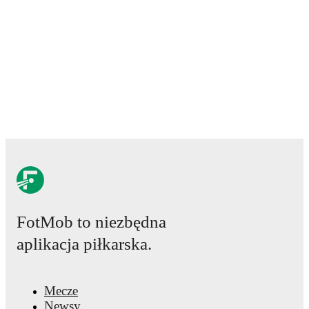
Real-time extensive stats powered by Opta:
Possession, shots, corners, big chances created, xG,
momentum, and shot maps.
The lineups are:
Scotland
(3-5-2)
:
Sandy MacIver
-
Rachel
McLauchlan
,
Jenna Clark
,
Nicola Docherty
-
Charlotte Newsham
,
Erin Cuthbert
,
Miri Taylor
,
Maria
McAneny
,
Kirsty Hanson
-
Kathleen McGovern
,
Caroline Weir
.
Luxembourg
(4-2-3-1)
:
Lucie Schlime
-
Leticia
Mateus
,
Emma Kremer
,
Andreia Machado
,
Amal
Cherkane
-
Charlotte Schmit
,
Laura Miller
-
Caroline
Jorge
,
Olivia Konsbruck
,
Kimberley Dos Santos
-
Hannah Dietrich
.
FotMob to niezbędna
aplikacja piłkarska.
Injury and suspension information are provided on
FotMob ahead of every match, giving you the latest
team news before lineups are announced.
Mecze
Newsy