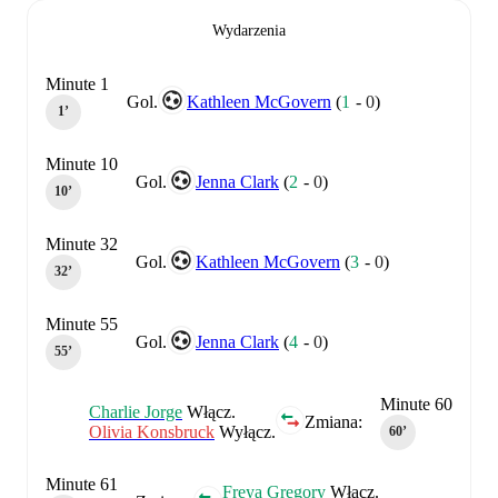
Wydarzenia
Minute 1
Gol.
Kathleen McGovern
(
1
-
0
)
1‎’‎
Minute 10
Gol.
Jenna Clark
(
2
-
0
)
10‎’‎
Minute 32
Gol.
Kathleen McGovern
(
3
-
0
)
32‎’‎
Minute 55
Gol.
Jenna Clark
(
4
-
0
)
55‎’‎
Minute 60
Charlie Jorge
Włącz.
Zmiana:
Olivia Konsbruck
Wyłącz.
60‎’‎
Minute 61
Freya Gregory
Włącz.