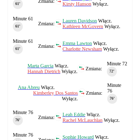
Zmiana:
Kirsty Hanson
Wyłącz.
61‎’‎
Minute 61
Lauren Davidson
Włącz.
Zmiana:
Kathleen McGovern
Wyłącz.
61‎’‎
Minute 61
Emma Lawton
Włącz.
Zmiana:
Charlotte Newsham
Wyłącz.
61‎’‎
Minute 72
Marta Garcia
Włącz.
Zmiana:
Hannah Dietrich
Wyłącz.
72‎’‎
Minute
Ana Abreu
Włącz.
76
Kimberley Dos Santos
Zmiana:
Wyłącz.
76‎’‎
Minute 76
Leah Eddie
Włącz.
Zmiana:
Rachel McLauchlan
Wyłącz.
76‎’‎
Minute 76
Sophie Howard
Włącz.
Zmiana: