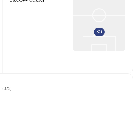
Środkowy Obrońca
ŚO
u 2025
)