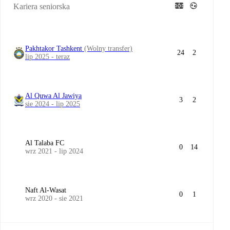
Kariera seniorska
Pakhtakor Tashkent
(Wolny transfer)
24
2
lip 2025 - teraz
Al Quwa Al Jawiya
3
2
sie 2024 - lip 2025
Al Talaba FC
0
14
wrz 2021 - lip 2024
Naft Al-Wasat
0
1
wrz 2020 - sie 2021