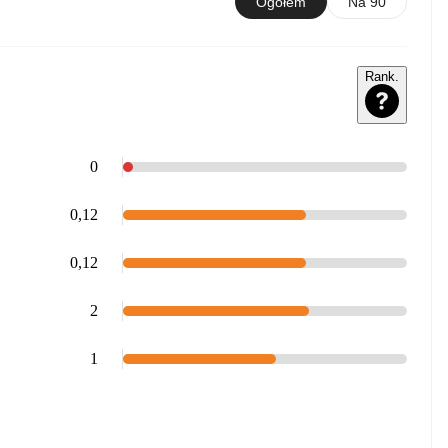
Ogółem
Na 90
Rank.
0
0,12
0,12
2
1