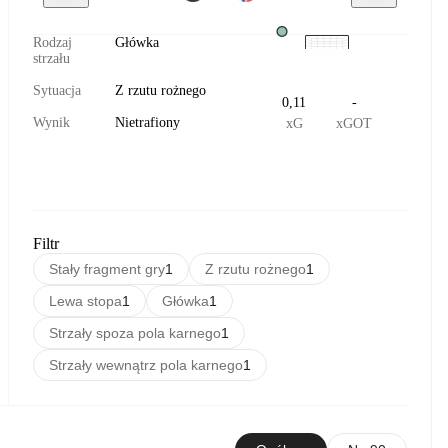
Rodzaj
Główka
strzału
Sytuacja
Z rzutu rożnego
0,11
-
Wynik
Nietrafiony
xG
xGOT
Filtr
Stały fragment gry
1
Z rzutu rożnego
1
Lewa stopa
1
Główka
1
Strzały spoza pola karnego
1
Strzały wewnątrz pola karnego
1