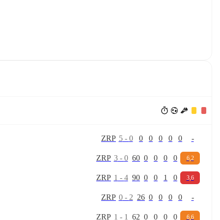
Z
R
P
5
-
0
0
0
0
0
0
-
Z
R
P
3
-
0
60
0
0
0
0
6,2
Z
R
P
1
-
4
90
0
0
1
0
3,6
Z
R
P
0
-
2
26
0
0
0
0
-
Z
R
P
1
-
1
62
0
0
0
0
6,6