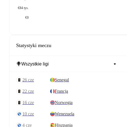
€84 tys.
€0
Statystyki meczu
26 cze
Senegal
22 cze
Francja
16 cze
Norwegia
10 cze
Wenezuela
4 cze
Hiszpania