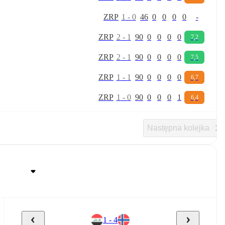
Z
R
P
1
-
0
46
0
0
0
0
-
Z
R
P
2
-
1
90
0
0
0
0
7,2
Z
R
P
2
-
1
90
0
0
0
0
7,5
Z
R
P
1
-
1
90
0
0
0
0
6,7
Z
R
P
1
-
0
90
0
0
0
1
6,4
Następna kolejka
1 - 4