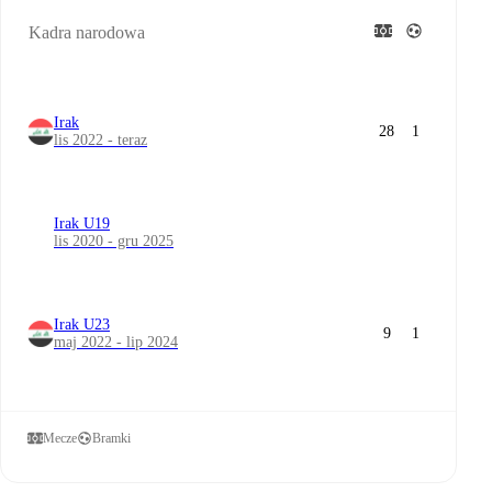
Kadra narodowa
Irak
28
1
lis 2022 - teraz
Irak U19
lis 2020 - gru 2025
Irak U23
9
1
maj 2022 - lip 2024
Mecze
Bramki