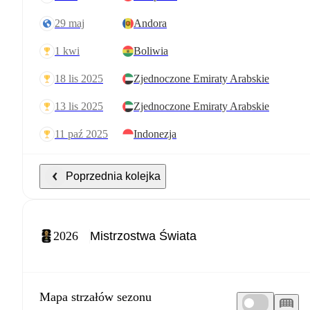
29 maj
Andora
1 kwi
Boliwia
18 lis 2025
Zjednoczone Emiraty Arabskie
13 lis 2025
Zjednoczone Emiraty Arabskie
11 paź 2025
Indonezja
Poprzednia kolejka
2026
Mapa strzałów sezonu