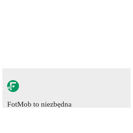
FotMob to niezbędna
aplikacja piłkarska.