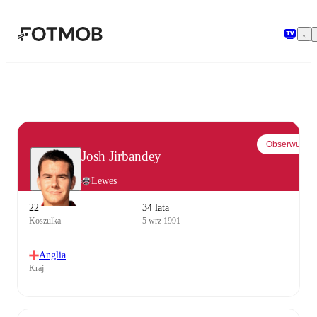
Przejdź do głównej treści
Obserwuj
Josh Jirbandey
Lewes
22
34 lata
Koszulka
5 wrz 1991
Anglia
Kraj