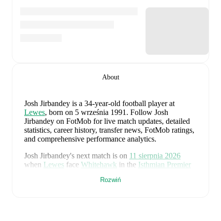
About
Josh Jirbandey
is a 34-year-old football player
at
Lewes
, born on 5 września 1991
.
Follow Josh
Jirbandey on FotMob for live match updates, detailed
statistics, career history, transfer news, FotMob ratings,
and comprehensive performance analytics.
Josh Jirbandey
's next match is on
11 sierpnia 2026
when
Lewes
face
Whitehawk
in the
Isthmian Premier
Division
.
Rozwiń
Josh Jirbandey
currently plays for
Lewes
.
Josh Jirbandey
is from
England
, and the
national team
includes
Jordan Pickford
,
Ezri Konsa
,
Nico O'Reilly
,