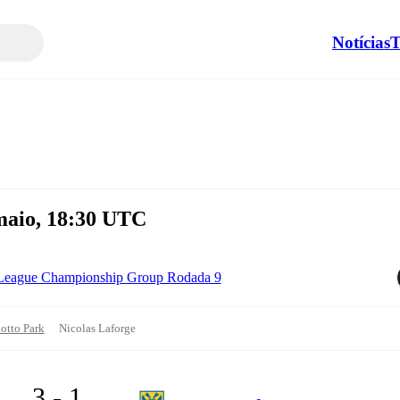
Notícias
T
 maio, 18:30 UTC
 League Championship Group Rodada 9
otto Park
Nicolas Laforge
3 - 1