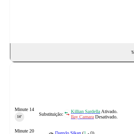
T
Minute 14
Killian Sardella
Ativado.
Substituição:
Ilay Camara
Desativado.
14‎’‎
Minute 20
Danylo Sikan
(
1
-
0
)