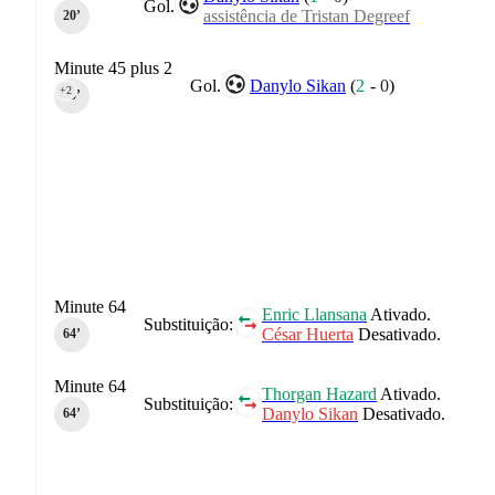
Gol.
assistência de Tristan Degreef
20‎’‎
Minute 45 plus 2
Gol.
Danylo Sikan
(
2
-
0
)
+2
45‎’‎
Minute 64
Enric Llansana
Ativado.
Substituição:
César Huerta
Desativado.
64‎’‎
Minute 64
Thorgan Hazard
Ativado.
Substituição:
Danylo Sikan
Desativado.
64‎’‎