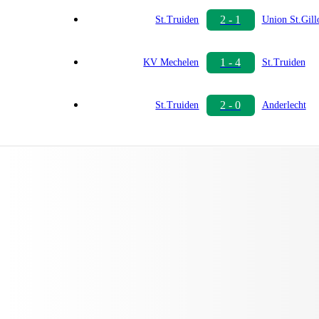
2 - 1
St.Truiden
Union St.Gill
1 - 4
KV Mechelen
St.Truiden
2 - 0
St.Truiden
Anderlecht