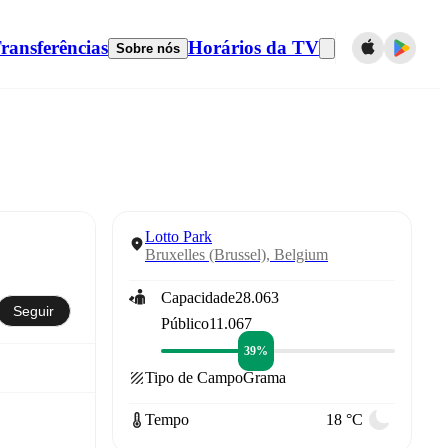
ransferências
Horários da TV
Sobre nós
Lotto Park
Bruxelles (Brussel), Belgium
Capacidade
28.063
Seguir
Público
11.067
39%
Tipo de Campo
Grama
Tempo
18 °C