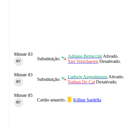
Minute 83
Adriano Bertaccini
Ativado.
Substituição:
Yari Verschaeren
Desativado.
83‎’‎
Minute 83
Ludwig Augustinsson
Ativado.
Substituição:
Nathan De Cat
Desativado.
83‎’‎
Minute 85
Cartão amarelo.
Killian Sardella
85‎’‎