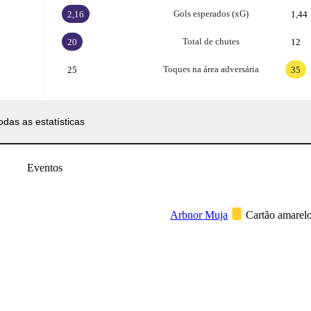
Gols esperados (xG)
2,16
1,44
Total de chutes
20
12
Toques na área adversária
25
35
odas as estatísticas
Eventos
Arbnor Muja
Cartão amarelo