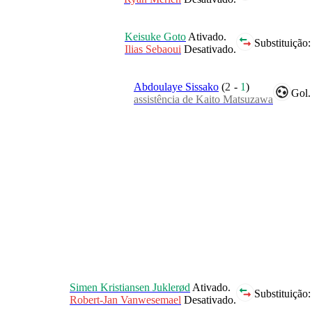
Keisuke Goto
Ativado.
Substituição:
Ilias Sebaoui
Desativado.
Abdoulaye Sissako
(
2
-
1
)
Gol.
assistência de Kaito Matsuzawa
Simen Kristiansen Juklerød
Ativado.
Substituição:
Robert-Jan Vanwesemael
Desativado.