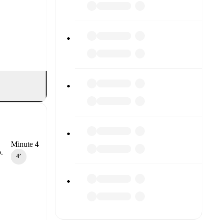
Minute 4
.
4‎’‎