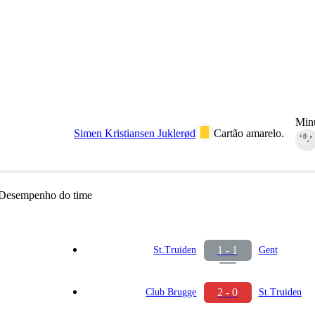
Minu
Simen Kristiansen Juklerød
Cartão amarelo.
+8
90‎’‎
Desempenho do time
1 - 1
St.Truiden
Gent
2 - 0
Club Brugge
St.Truiden