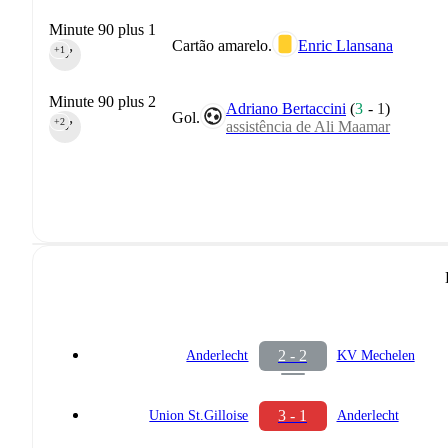
Minute 90 plus 1
Cartão amarelo.
Enric Llansana
+1
90‎’‎
Minute 90 plus 2
Adriano Bertaccini
(
3
-
1
)
Gol.
+2
assistência de Ali Maamar
90‎’‎
2 - 2
Anderlecht
KV Mechelen
3 - 1
Union St.Gilloise
Anderlecht